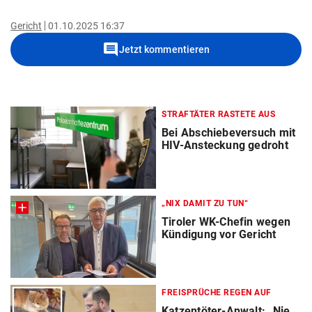
Gericht
01.10.2025 16:37
comment
Jetzt kommentieren
STRAFTÄTER RASTETE AUS
Bei Abschiebeversuch mit
HIV-Ansteckung gedroht
„NIX DAMIT ZU TUN“
Tiroler WK-Chefin wegen
Kündigung vor Gericht
FREISPRÜCHE REGEN AUF
Katzentöter-Anwalt: „Nie