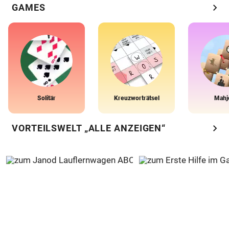
chevron_right
GAMES
Solitär
Kreuzworträtsel
Mahj
chevron_right
VORTEILSWELT „ALLE ANZEIGEN“