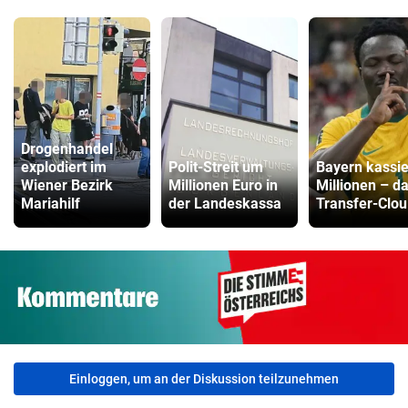
Drogenhandel
explodiert im
Polit-Streit um
Bayern kassie
Wiener Bezirk
Millionen Euro in
Millionen – d
Mariahilf
der Landeskassa
Transfer-Clou
Einloggen, um an der Diskussion teilzunehmen