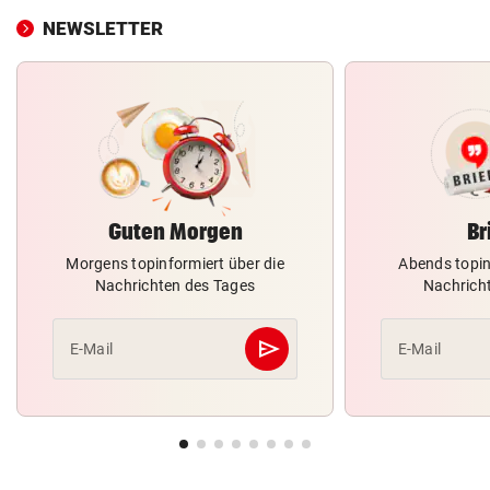
NEWSLETTER
Guten Morgen
Br
Morgens topinformiert über die
Abends topin
Nachrichten des Tages
Nachrich
send
E-Mail
E-Mail
Abschicken