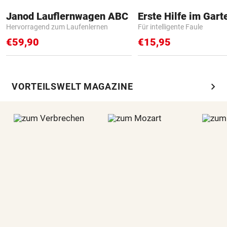
Janod Lauflernwagen ABC
Erste Hilfe im Gart
Hervorragend zum Laufenlernen
Für intelligente Faule
€59,90
€15,95
chevron_right
VORTEILSWELT MAGAZINE