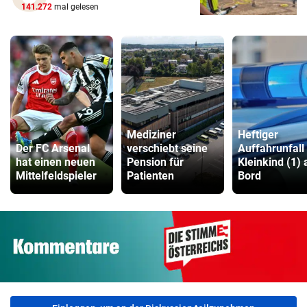
141.272
mal gelesen
Mediziner
Heftiger
Der FC Arsenal
verschiebt seine
Auffahrunfall
hat einen neuen
Pension für
Kleinkind (1) 
Mittelfeldspieler
Patienten
Bord