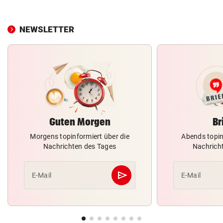
NEWSLETTER
Guten Morgen
Br
Morgens topinformiert über die
Abends topin
Nachrichten des Tages
Nachrich
send
E-Mail
E-Mail
Abschicken