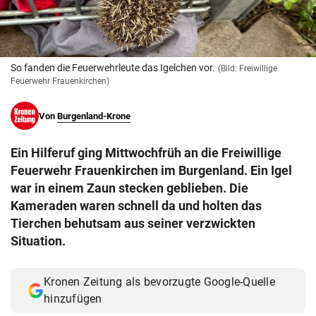
© Krone Multimedia GmbH & Co KG 2026
Muthgasse 2, 1190 Wien
So fanden die Feuerwehrleute das Igelchen vor.
(Bild: Freiwillige
Feuerwehr Frauenkirchen)
Von
Burgenland-Krone
Ein Hilferuf ging Mittwochfrüh an die Freiwillige
Feuerwehr Frauenkirchen im Burgenland. Ein Igel
war in einem Zaun stecken geblieben. Die
Kameraden waren schnell da und holten das
Tierchen behutsam aus seiner verzwickten
Situation.
Kronen Zeitung als bevorzugte Google-Quelle
hinzufügen