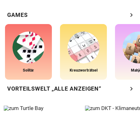
chevron_right
GAMES
Solitär
Kreuzworträtsel
Mahj
chevron_right
VORTEILSWELT „ALLE ANZEIGEN“