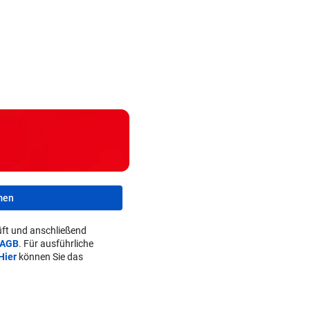
Schlüpfrige Chats
Auf der A9: Frau
Kampfsport
von Polizisten ++
aus Unfallwrack
erschlägt O
Stars in Gars
befreit
Flirt im Stre
men
ft und anschließend
AGB
. Für ausführliche
Hier
können Sie das