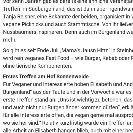
Vor zehn Jahren gab es bereits eine ähnliche Veranstal
Treffen im Südburgenland, das ist dann aber irgendwan
Tanja Reisner, eine Bekannte der beiden, organisiert i
vegane Picknicks und auch Stammtische. Von ihr ließen
Nussbaumers inspirieren. Denn auch im Burgenland we
mehr.
So gibt es seit Ende Juli „Mama’s Jausn Hittn“ in Stein
wird rein veganes Fast Food – wie Burger, Kebab oder
ohne tierische Komponenten.
Erstes Treffen am Hof Sonnenweide
Für Veganer und Interessierte hoben Elisabeth und An
Burgenland“ aus der Taufe und in der Vorwoche war es 
erste Treffen stand an. „Uns ist wichtig zu betonen, da
und auch nicht nur Burgenländer kommen dürfen“, erklär
für alle Interessierte offen, die vegan gerne mal auspr
wo sie her sind.“ Relativ kurzfristig wurde ein Treffen 
alle Arbeit an Elisabeth hängen blieb, auch mit einer be