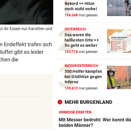
Rekord ++ Hitze
noch nicht vorbei
154.348
mal gelesen
r ihr Essen nur Karotten und
ÖSTERREICH
Das waren die
heißesten Orte ++
 Endeffekt trafen sich
So geht es weiter
ffet gibt es leider
153.718
mal gelesen
achen die
NIEDERÖSTERREICH
500 Helfer kämpfen
bei Gluthitze gegen
Inferno
135.612
mal gelesen
MEHR BURGENLAND
HINWEISE ERBETEN
Mit Messer bedroht: Wer kennt di
beiden Männer?