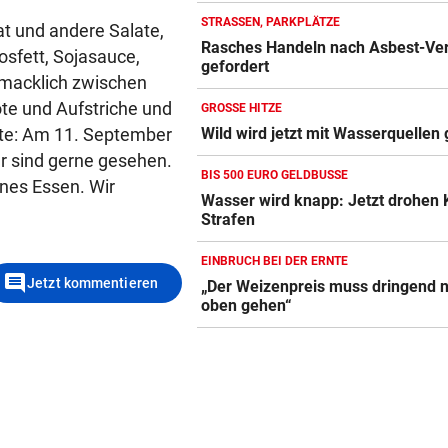
STRASSEN, PARKPLÄTZE
at und andere Salate,
Rasches Handeln nach Asbest-Ve
sfett, Sojasauce,
gefordert
hmacklich zwischen
ote und Aufstriche und
GROSSE HITZE
hte: Am 11. September
Wild wird jetzt mit Wasserquellen 
er sind gerne gesehen.
BIS 500 EURO GELDBUSSE
nes Essen. Wir
Wasser wird knapp: Jetzt drohen
Strafen
EINBRUCH BEI DER ERNTE
comment
Jetzt kommentieren
„Der Weizenpreis muss dringend 
oben gehen“