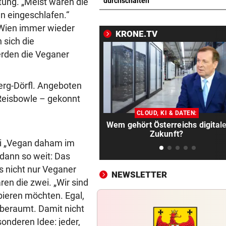
Bub (4) trieb regungslos im
tung. „Meist waren die
durchschalten
Wasser – reanimiert!
n eingeschlafen.“
n Wien immer wieder
KRONE.TV
TÜR VEREITELT ÜBERFALL
vor 
 sich die
Tollpatschiger Räuber muss
rden die Veganer
sieben Jahre absitzen
ABKOCH-EMPFEHLUNG
vor 
berg-Dörfl. Angeboten
Unwetter: Trinkwasser in Tir
 Reisbowle – gekonnt
Ort verunreinigt!
CLOUD, KI & DATEN:
Wem gehört Österreichs digital
„WUT UND VERBITTERUNG“
vor 
Zukunft?
Lebenslange Haft nach Auto
di „Vegan daham im
Anschlag in München
dann so weit: Das
ss nicht nur Veganer
NEWSLETTER
RÜCKSCHLAG FÜR ÖSV-ASS
vor 
en die zwei. „Wir sind
Sturz von Lamparter: Jetzt is
obieren möchten. Egal,
Diagnose da!
anberaumt. Damit nicht
sonderen Idee: jeder,
IN BACHBETT GEFANGEN
vor 