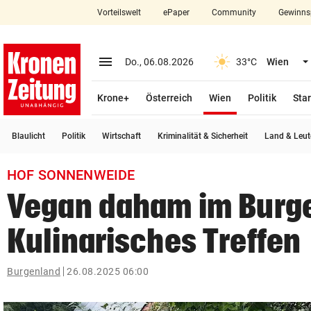
Vorteilswelt
ePaper
Community
Gewinns
close
Schließen
menu
Menü aufklappen
Do., 06.08.2026
33°C
Wien
Abonnieren
(ausgewählt)
Krone+
Österreich
Wien
Politik
Star
account_circle
arrow_right
Anmelden
Blaulicht
Politik
Wirtschaft
Kriminalität & Sicherheit
Land & Leut
pin_drop
arrow_right
Bundesland auswäh
Wien
HOF SONNENWEIDE
bookmark
Merkliste
Vegan daham im Burg
Kulinarisches Treffen
Suchbegriff
search
eingeben
Burgenland
26.08.2025 06:00