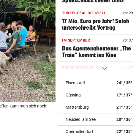
Spukschloss seiner Oma!
TÜRKEI-DEAL OFFIZIELL
vor 2
17 Mio. Euro pro Jahr! Salah
unterschreibt Vertrag
IM SEPTEMBER
vor 3
Das Agentenabenteuer „The
Train“ kommt ins Kino
REKORDSOMMER IN Ö
vor 3
Trotz Hitze gibt’s Lebkuchen
Hütten ohne Wasser
Eisenstadt
24° / 35°
Güssing
17° / 37°
MORDALARM IN NÖ
vor 3
Kampfsportler erschlägt Onl
effen kann man sich noch
Mattersburg
21° / 35°
Flirt im Streit
Neusiedl am See
20° / 36°
INFANTINO-VERSPRECHEN?
vor ein
Wirbel um WM-Finale 2030: J
Oberpullendorf
22° / 35°