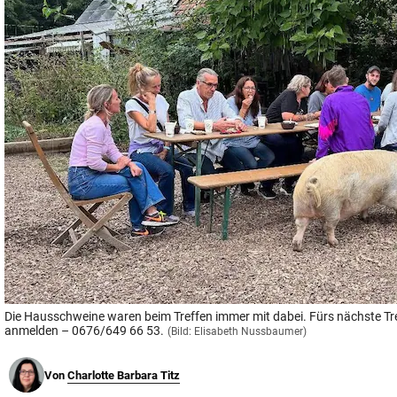
© Krone Multimedia GmbH & Co KG 2026
Muthgasse 2, 1190 Wien
Die Hausschweine waren beim Treffen immer mit dabei. Fürs nächste Tr
anmelden – 0676/649 66 53.
(Bild: Elisabeth Nussbaumer)
Von
Charlotte Barbara Titz