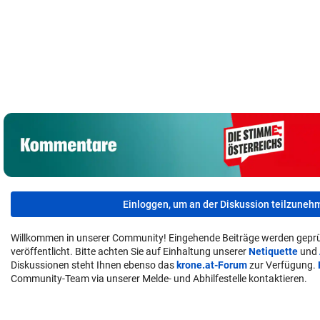
Unwetter:
Russische Kanäle
So bleiben Sie
Trinkwasser in
haben Ceuta-Krise
cool: Einfache
Tiroler Ort
verstärkt
Tricks gegen Hitze
verunreinigt!
Einloggen, um an der Diskussion teilzuneh
Willkommen in unserer Community! Eingehende Beiträge werden geprü
veröffentlicht. Bitte achten Sie auf Einhaltung unserer
Netiquette
und
Diskussionen steht Ihnen ebenso das
krone.at-Forum
zur Verfügung.
Community-Team via unserer Melde- und Abhilfestelle kontaktieren.