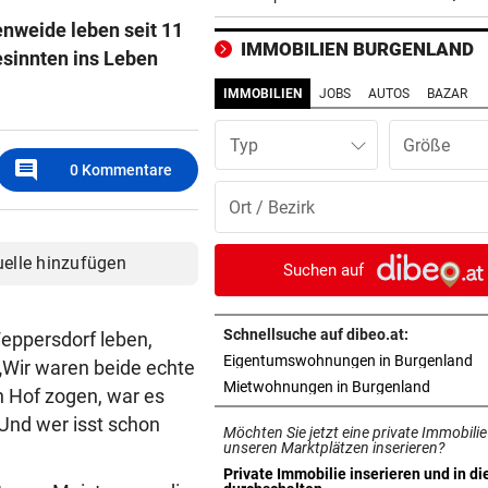
reagiert Spanien
nweide leben seit 11
IMMOBILIEN BURGENLAND
esinnten ins Leben
FLUGHAFEN LEIPZIG
vor ein
Das ist bisher über die
IMMOBILIEN
JOBS
AUTOS
BAZAR
Sprengstoff-Drohne bekann
Typ
JAHRELANG GEJAGT
vor ein
comment
0
Kommentare
Neuseelands tödlichste Katz
„Nine Lives“ erlegt
uelle hinzufügen
EU IST ALARMIERT
vor ein
Suchen auf
Russische Kanäle haben Ceu
Krise verstärkt
Schnellsuche auf dibeo.at:
Weppersdorf leben,
in
Eigentumswohnungen in Burgenland
ÜBERRASCHENDER DÄMPFER
vor ein
 „Wir waren beide echte
in neuem
Mietwohnungen in Burgenland
Zverev schimpft nach Aus: 
n Hof zogen, war es
schlechteste Match“
 Und wer isst schon
Möchten Sie jetzt eine private Immobilie
unseren Marktplätzen inserieren?
POLIZEI SUCHT ZEUGEN
vor 
Private Immobilie inserieren und in di
in neuem Tab öffnen