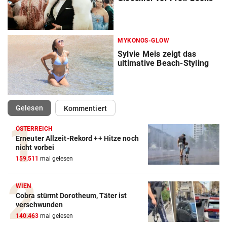
MYKONOS-GLOW
Sylvie Meis zeigt das
ultimative Beach-Styling
(ausgewählt)
Gelesen
Kommentiert
ÖSTERREICH
Erneuter Allzeit-Rekord ++ Hitze noch
nicht vorbei
159.511
mal gelesen
WIEN
Cobra stürmt Dorotheum, Täter ist
verschwunden
140.463
mal gelesen