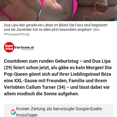
© Krone Multimedia GmbH & Co KG 2026
Muthgasse 2, 1190 Wien
Dua Lipa lebt gerade ein Leben im Bikini! Die Fans sind begeistert
und ein Zweiteiler hat es allen jetzt besonders angetan!
(Bild:
PPS/www.PPS.at)
Von
krone.at
Countdown zum runden Geburtstag – und Dua Lipa
(29) feiert schon jetzt, als gäbe es kein Morgen! Die
Pop-Queen gönnt sich auf ihrer Lieblingsinsel Ibiza
eine XXL-Sause mit Freunden, Familie und ihrem
Verlobten Callum Turner (34) – und lässt dabei vor
allem modisch die Sonne aufgehen.
Kronen Zeitung als bevorzugte Google-Quelle
hinzufügen