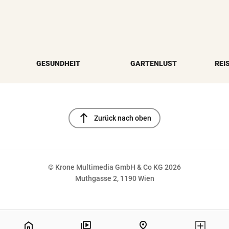
GESUNDHEIT
GARTENLUST
REI
north
Zurück nach oben
© Krone Multimedia GmbH & Co KG 2026
Muthgasse 2, 1190 Wien
NaN%
home
pin_drop