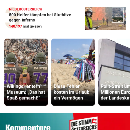
NIEDERÖSTERREICH
500 Helfer kämpfen bei Gluthitze
gegen Inferno
140.197
mal gelesen
Wikinger entern
Diese Fehler
Polit-Streit u
Museum: „Das hat
kosten im Urlaub
Millionen Euro
Spaß gemacht!“
ein Vermögen
der Landeska