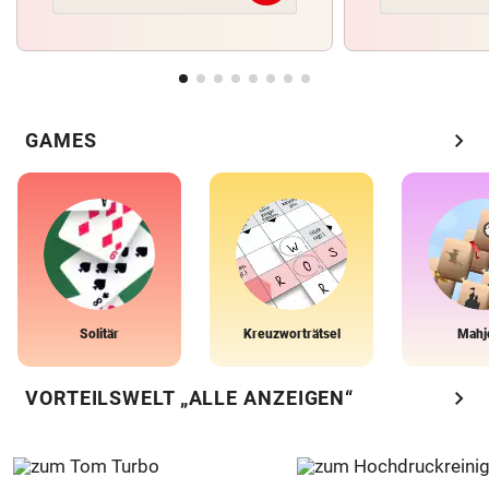
chevron_right
GAMES
Solitär
Kreuzworträtsel
Mahj
chevron_right
VORTEILSWELT „ALLE ANZEIGEN“