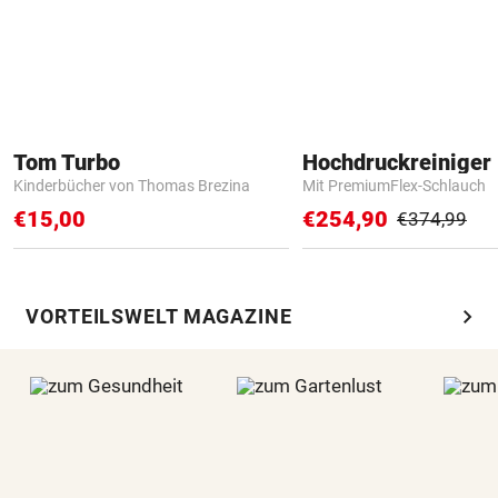
Tom Turbo
Hochdruckreiniger 
Kinderbücher von Thomas Brezina
Mit PremiumFlex-Schlauch
€15,00
€254,90
€374,99
chevron_right
VORTEILSWELT MAGAZINE