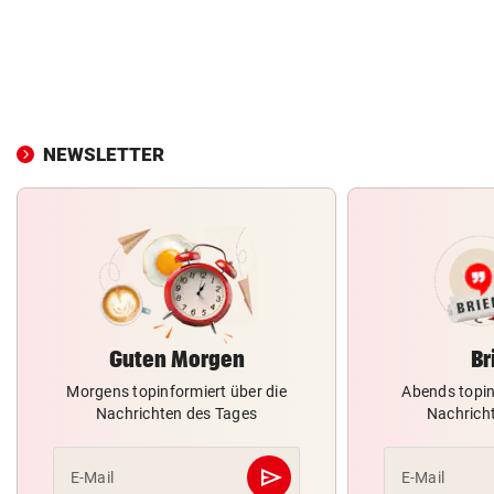
NEWSLETTER
Guten Morgen
Br
Morgens topinformiert über die
Abends topin
Nachrichten des Tages
Nachrich
send
E-Mail
E-Mail
Abschicken