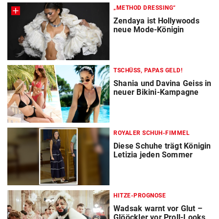
„METHOD DRESSING“
Zendaya ist Hollywoods
neue Mode-Königin
TSCHÜSS, PAPAS GELD!
Shania und Davina Geiss in
neuer Bikini-Kampagne
ROYALER SCHUH-FIMMEL
Diese Schuhe trägt Königin
Letizia jeden Sommer
HITZE-PROGNOSE
Wadsak warnt vor Glut –
Glööckler vor Proll-Looks