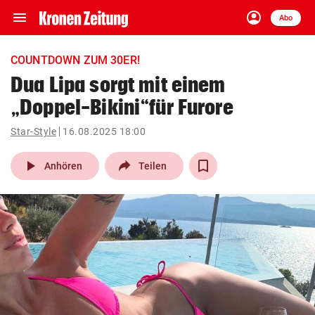
menu
account_circle
Navigation
Anmelden
Abo
close
Schließen
ein-/ausklappen
COUNTDOWN ZUM 30ER!
Abonnieren
Dua Lipa sorgt mit einem
„Doppel-Bikini“für Furore
account_circle
arrow_right
Anmelden
Star-Style
16.08.2025 18:00
pin_drop
arrow_right
Bundesland auswäh
Wien
play_arrow
Anhören
Teilen
bookmark
Merkliste
Suchbegriff
search
eingeben