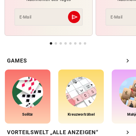
send
E-Mail
E-Mail
Abschicken
chevron_right
GAMES
Solitär
Kreuzworträtsel
Mahj
chevron_right
VORTEILSWELT „ALLE ANZEIGEN“