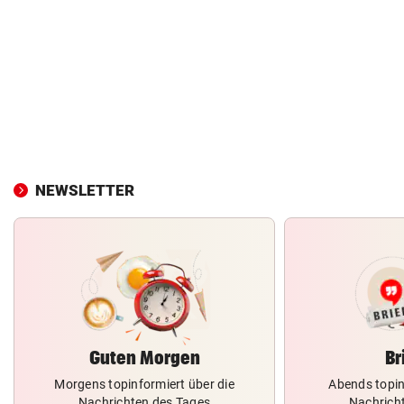
NEWSLETTER
Guten Morgen
Br
Morgens topinformiert über die
Abends topin
Nachrichten des Tages
Nachrich