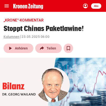
menu
account_circle
Navigation
Anmelden
Abo
close
Schließen
ein-/ausklappen
„KRONE“-KOMMENTAR
Abonnieren
Stoppt Chinas Paketlawine!
account_circle
arrow_right
Kolumnen
23.05.2025 06:00
Anmelden
play_arrow
Anhören
Teilen
pin_drop
arrow_right
Bundesland auswäh
Wien
bookmark
Merkliste
Suchbegriff
search
eingeben