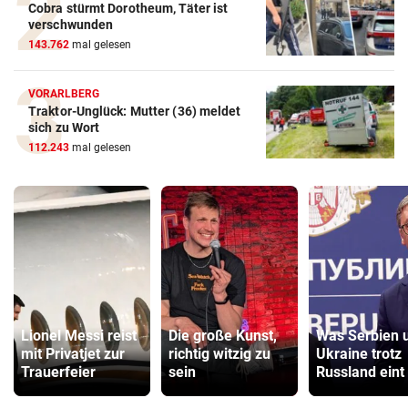
Cobra stürmt Dorotheum, Täter ist
verschwunden
143.762
mal gelesen
VORARLBERG
Traktor-Unglück: Mutter (36) meldet
sich zu Wort
112.243
mal gelesen
Lionel Messi reist
Die große Kunst,
Was Serbien 
mit Privatjet zur
richtig witzig zu
Ukraine trotz
Trauerfeier
sein
Russland eint