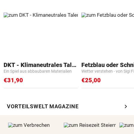
DKT - Klimaneutrales Talent
Fetzblau oder Schn
Ein Spiel aus abbaubaren Materialien
Wetter verstehen - von Sigi F
€31,90
€25,00
chevron_right
VORTEILSWELT MAGAZINE