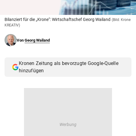
© Krone Multimedia GmbH & Co KG 2026
Muthgasse 2, 1190 Wien
Bilanziert für die „Krone“: Wirtschaftschef Georg Wailand
(Bild: Krone
KREATIV)
Von
Georg Wailand
Kronen Zeitung als bevorzugte Google-Quelle
hinzufügen