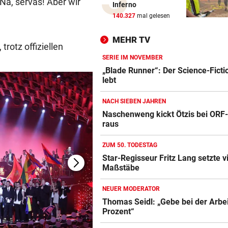
Na, servas! Aber wir
Inferno
Feuerwehr befreite Kalb aus
140.327
mal gelesen
misslicher Lage
MEHR TV
rotz offiziellen
FUSSBALL-FANS FEIERN
vor 
Hochgefühle dank Comebac
SERIE IM NOVEMBER
eines Kult-Sponsors
„Blade Runner“: Der Science-Ficti
lebt
LIEFERING VERLIERT
vor 
NACH SIEBEN JAHREN
Enttäuschende Zweitliga-
Naschenweng kickt Ötzis bei OR
Rückkehr nach Grödig
raus
2. LIGA – 2. RUNDE
vor 
ZUM 50. TODESTAG
Fehlstart komplett! Nächste 
Star-Regisseur Fritz Lang setzte v
für St. Pölten
Maßstäbe
WANDERER AUSGEFLOGEN
vor 
NEUER MODERATOR
Wieder Muren nach Unwette
Thomas Seidl: „Gebe bei der Arbe
Dramatik im Valser Tal
Prozent“