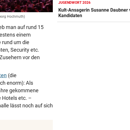
JUGENDWORT 2026
IN GREENSBORO
vor 
Kult-Ansagerin Susanne Daubner v
Straka verpasst bei PGA-Tur
Kandidaten
den Cut vorzeitig
Georg Hochmuth)
eb man auf rund 15
SCHRIEB WM-GESCHICHTE
vor 
ndestens einem
Bayern kassiert Millionen – 
e rund um die
Transfer-Clou
Die damalige Vorjahressiegerin Chonchita 
(Bild: APA/Georg Hochmuth)
en, Security etc.
 Zusehern vor den
AUFREGUNG IM NETZ
vor 
Spider-Man im BMW-Cockpit
Anwalt auf den Plan
ten
(die
ich enorm): Als
 Jahre gekommene
 Hotels etc. –
lle lässt noch auf sich