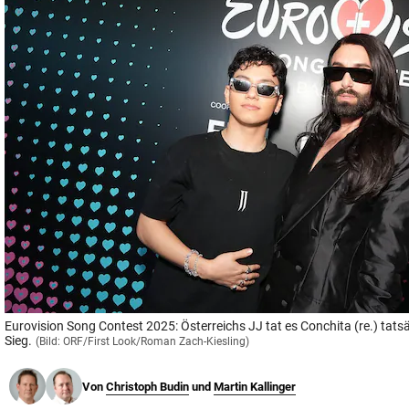
© Krone Multimedia GmbH & Co KG 2026
Muthgasse 2, 1190 Wien
Eurovision Song Contest 2025: Österreichs JJ tat es Conchita (re.) tatsä
Sieg.
(Bild: ORF/First Look/Roman Zach-Kiesling)
Von
Christoph Budin
und
Martin Kallinger