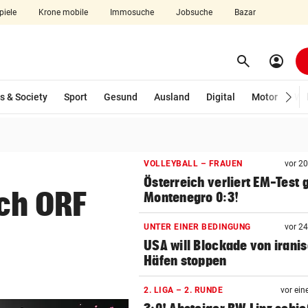
piele
Krone mobile
Immosuche
Jobsuche
Bazar
search
account_circle
Menü aufklappen
Suchen
s & Society
Sport
Gesund
Ausland
Digital
Motor
Wir
len
VOLLEYBALL – FRAUEN
vor 2
Österreich verliert EM-Test
ich ORF
Montenegro 0:3!
UNTER EINER BEDINGUNG
vor 2
USA will Blockade von irani
Häfen stoppen
2. LIGA – 2. RUNDE
vor ein