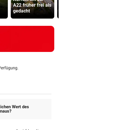
A22 früher frei als
jetzt Hilfe von
Mütter-Auf
gedacht
außen
gegen Kanz
Verfügung.