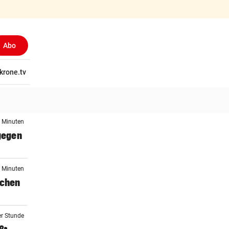
Abo
tschaft
krone.tv
Wissen
Gericht
Kolumnen
Freizeit
Reise
Ti
0 Minuten
 gegen
4 Minuten
schen
er Stunde