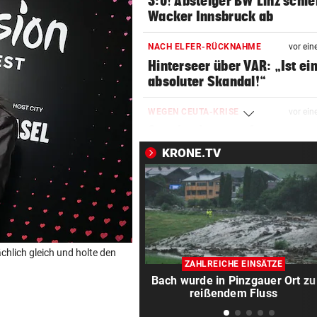
3:0! Absteiger BW Linz schie
Wacker Innsbruck ab
NACH ELFER-RÜCKNAHME
vor ein
Hinterseer über VAR: „Ist ei
absoluter Skandal!“
WEGEN CEUTA-KRISE
vor ein
Spanien kontert: Jetzt
Grenzkontrollen für Italien
KRONE.TV
SONNTAG NOCH IM KASTEN
vor ein
Klubs aus Holland und Italie
locken WAC-Goalie
BEI BARESI-ABSCHIED
vor 
chlich gleich und holte den
Brasilien-Legende schockt 
ZAHLREICHE EINSÄTZE
mit Mallet-Finger
Bach wurde in Pinzgauer Ort zu
reißendem Fluss
KIND UND PARTNER TOT
vor 