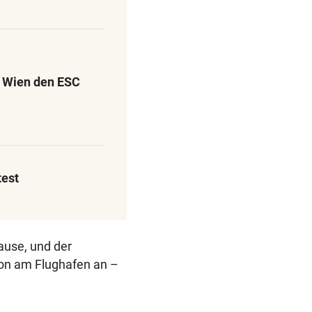
l Wien den ESC
test
ause, und der
hon am Flughafen an –