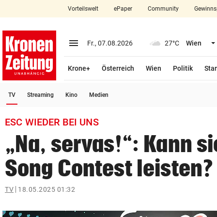
Vorteilswelt
ePaper
Community
Gewinns
close
Schließen
menu
Menü aufklappen
Fr., 07.08.2026
27°C
Wien
Abonnieren
Krone+
Österreich
Wien
Politik
Star
account_circle
arrow_right
Anmelden
(ausgewählt)
TV
Streaming
Kino
Medien
pin_drop
arrow_right
Bundesland auswäh
Wien
ESC WIEDER BEI UNS
bookmark
Merkliste
„Na, servas!“: Kann s
Song Contest leisten?
Suchbegriff
search
eingeben
TV
18.05.2025 01:32