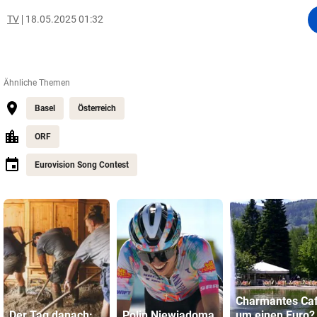
TV
18.05.2025 01:32
Ähnliche Themen
Basel
Österreich
ORF
Eurovision Song Contest
Charmantes Ca
Der Tag danach:
Polin Niewiadoma
um einen Euro?