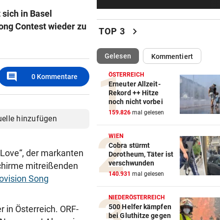
Traktor-Unglück: Mutter (36
sich in Basel
meldet sich zu Wort
ong Contest wieder zu
chevron_right
TOP 3
STRATEGIE FEHLT
vor 
Schutz vor Drohnen? Österr
(ausgewählt)
Gelesen
Kommentiert
hat keinen Plan
comment
ÖSTERREICH
0
Kommentare
LÄNDLE-KICKER SIEGEN
vor 
Erneuter Allzeit-
Rekord ++ Hitze
3:1 nach 0:1! Altach dreht De
noch nicht vorbei
gegen WSG Tirol
159.826
mal gelesen
uelle hinzufügen
KRITIK AUS POLITIK
vor 
WIEN
Theater stellt Planschbecke
Cobra stürmt
300.000 Euro auf
 Love“, der markanten
Dorotheum, Täter ist
verschwunden
schirme mitreißenden
NACH WIEN AUF MYKONOS
vor 
140.931
mal gelesen
ovision Song
Luxus am Meer! Sabalenka
gewährt private Einblicke
NIEDERÖSTERREICH
500 Helfer kämpfen
r in Österreich. ORF-
bei Gluthitze gegen
„IHR SEID DER HAMMER!“
vor 