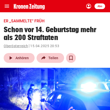
menu
account_circle
Navigation
Anmelden
Abo
close
Schließen
ein-/ausklappen
ER „SAMMELTE“ FRÜH
Abonnieren
Schon vor 14. Geburtstag mehr
als 200 Straftaten
account_circle
arrow_right
Anmelden
Oberösterreich
15.04.2025 20:53
pin_drop
arrow_right
Bundesland auswäh
Wien
play_arrow
Anhören
Teilen
bookmark
Merkliste
Suchbegriff
search
eingeben