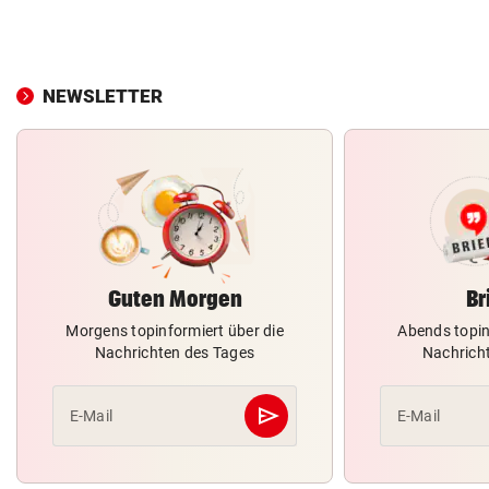
NEWSLETTER
Guten Morgen
Br
Morgens topinformiert über die
Abends topin
Nachrichten des Tages
Nachrich
send
E-Mail
E-Mail
Abschicken