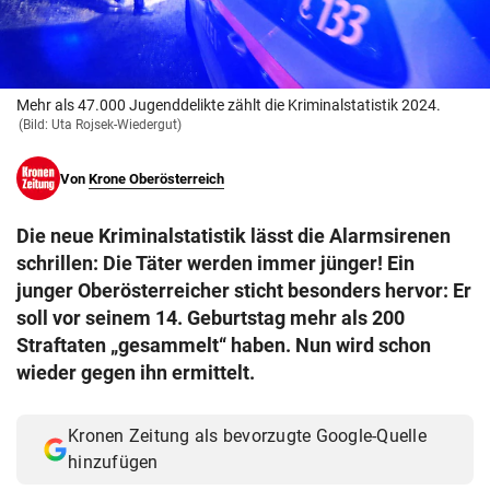
© Krone Multimedia GmbH & Co KG 2026
Muthgasse 2, 1190 Wien
Mehr als 47.000 Jugenddelikte zählt die Kriminalstatistik 2024.
(Bild: Uta Rojsek-Wiedergut)
Von
Krone Oberösterreich
Die neue Kriminalstatistik lässt die Alarmsirenen
schrillen: Die Täter werden immer jünger! Ein
junger Oberösterreicher sticht besonders hervor: Er
soll vor seinem 14. Geburtstag mehr als 200
Straftaten „gesammelt“ haben. Nun wird schon
wieder gegen ihn ermittelt.
Kronen Zeitung als bevorzugte Google-Quelle
hinzufügen