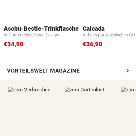
Asobu-Bestie-Trinkflasche
Calcada
In 3 unterschiedlichen Designs
Auf den portugiesischen G
€34,90
€36,90
chevron_right
VORTEILSWELT MAGAZINE