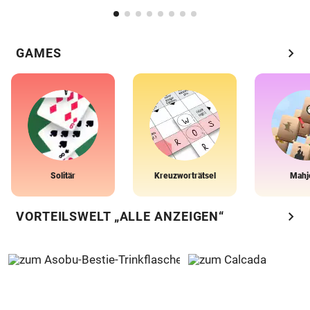
chevron_right
GAMES
Solitär
Kreuzworträtsel
Mahj
chevron_right
VORTEILSWELT „ALLE ANZEIGEN“