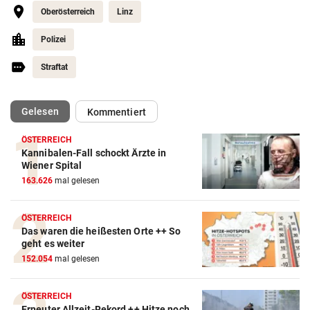
Oberösterreich
Linz
Polizei
Straftat
(ausgewählt)
Gelesen
Kommentiert
ÖSTERREICH
Kannibalen-Fall schockt Ärzte in
Wiener Spital
163.626
mal gelesen
ÖSTERREICH
Das waren die heißesten Orte ++ So
geht es weiter
152.054
mal gelesen
ÖSTERREICH
Erneuter Allzeit-Rekord ++ Hitze noch