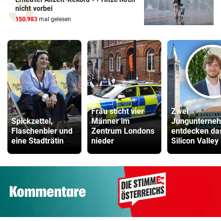
nicht vorbei
150.983
mal gelesen
Frau sticht vier
Zwei
Spickzettel,
Männer im
Jungunterne
Flaschenbier und
Zentrum Londons
entdecken da
eine Stadträtin
nieder
Silicon Valley