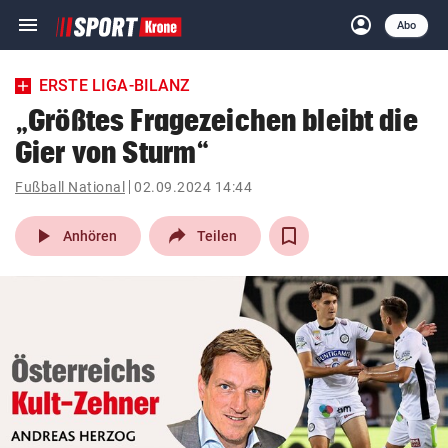
menu
account_circle
Navigation
Anmelden
Abo
close
Schließen
ein-/ausklappen
ERSTE LIGA-BILANZ
Abonnieren
„Größtes Fragezeichen bleibt die
Gier von Sturm“
account_circle
arrow_right
Anmelden
Fußball National
02.09.2024 14:44
pin_drop
arrow_right
Bundesland auswäh
Wien
play_arrow
Anhören
Teilen
bookmark
Merkliste
Suchbegriff
search
eingeben