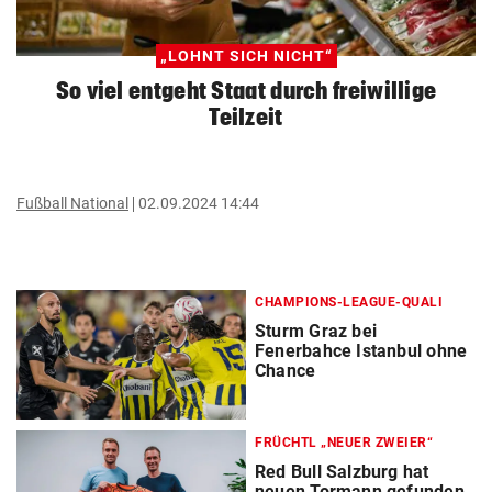
„LOHNT SICH NICHT“
So viel entgeht Staat durch freiwillige
Teilzeit
Fußball National
02.09.2024 14:44
CHAMPIONS-LEAGUE-QUALI
Sturm Graz bei
Fenerbahce Istanbul ohne
Chance
FRÜCHTL „NEUER ZWEIER“
Red Bull Salzburg hat
neuen Tormann gefunden