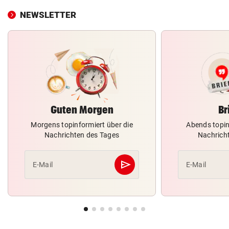
NEWSLETTER
Guten Morgen
Br
Morgens topinformiert über die
Abends topin
Nachrichten des Tages
Nachrich
send
E-Mail
E-Mail
Abschicken