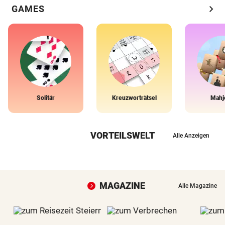
chevron_right
GAMES
Solitär
Kreuzworträtsel
Mahj
VORTEILSWELT
Alle Anzeigen
MAGAZINE
Alle Magazine