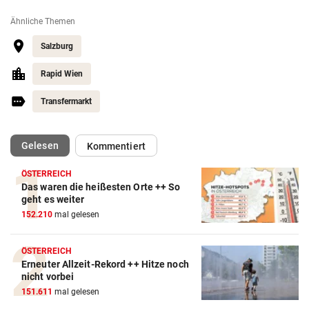
Ähnliche Themen
Salzburg
Rapid Wien
Transfermarkt
(ausgewählt)
Gelesen
Kommentiert
ÖSTERREICH
Das waren die heißesten Orte ++ So
Action-Cam Vergleich
geht es weiter
152.210
mal gelesen
ZUM VERGLEICH
Crosstrainer Vergleich
ÖSTERREICH
Erneuter Allzeit-Rekord ++ Hitze noch
ZUM VERGLEICH
nicht vorbei
151.611
mal gelesen
E-Bike Vergleich