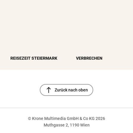
REISEZEIT STEIERMARK
VERBRECHEN
north
Zurück nach oben
© Krone Multimedia GmbH & Co KG 2026
Muthgasse 2, 1190 Wien