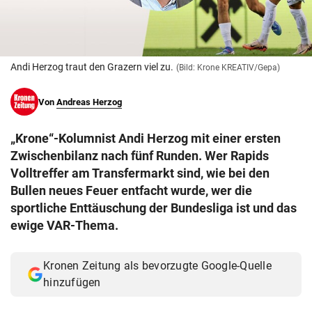
© Krone Multimedia GmbH & Co KG 2026
Muthgasse 2, 1190 Wien
Andi Herzog traut den Grazern viel zu.
(Bild: Krone KREATIV/Gepa)
Von
Andreas Herzog
„Krone“-Kolumnist Andi Herzog mit einer ersten
Zwischenbilanz nach fünf Runden. Wer Rapids
Volltreffer am Transfermarkt sind, wie bei den
Bullen neues Feuer entfacht wurde, wer die
sportliche Enttäuschung der Bundesliga ist und das
ewige VAR-Thema.
Kronen Zeitung als bevorzugte Google-Quelle
hinzufügen