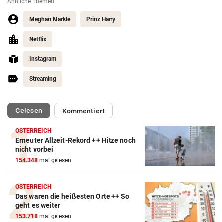
Ähnliche Themen
Meghan Markle
Prinz Harry
Netflix
Instagram
Streaming
(ausgewählt)
Gelesen
Kommentiert
ÖSTERREICH
Erneuter Allzeit-Rekord ++ Hitze noch
nicht vorbei
154.348
mal gelesen
ÖSTERREICH
Das waren die heißesten Orte ++ So
geht es weiter
153.718
mal gelesen