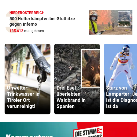
NIEDERÖSTERREICH
500 Helfer kämpfen bei Gluthitze
gegen Inferno
135.612
mal gelesen
Unwetter:
Drei Esel
Sturz von
Trinkwasser in
überlebten
Lamparter: Je
Tiroler Ort
Waldbrand in
ist die Diagno
verunreinigt!
Spanien
ist da