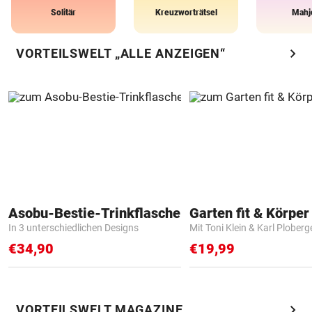
Solitär
Kreuzworträtsel
Mahj
chevron_right
VORTEILSWELT „ALLE ANZEIGEN“
Asobu-Bestie-Trinkflasche
Garten fit & Körper 
In 3 unterschiedlichen Designs
Mit Toni Klein & Karl Ploberg
€34,90
€19,99
chevron_right
VORTEILSWELT MAGAZINE