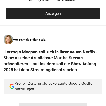
benötigen wir Ihr Einverständnis.
© Krone Multimedia GmbH & Co KG 2026
Muthgasse 2, 1190 Wien
Anzeigen
Von
Pamela Fidler-Stolz
Herzogin Meghan soll sich in ihrer neuen Netflix-
Show als eine Art nächste Martha Stewart
präsentieren. Laut Insidern soll die Show Anfang
2025 bei dem Streamingdienst starten.
Kronen Zeitung als bevorzugte Google-Quelle
hinzufügen