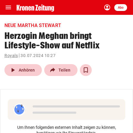
menu
account_circle
Navigation
Anmelden
Abo
close
Schließen
ein-/ausklappen
NEUE MARTHA STEWART
Abonnieren
Herzogin Meghan bringt
Lifestyle-Show auf Netflix
account_circle
arrow_right
Anmelden
Royals
30.07.2024 10:27
pin_drop
arrow_right
Bundesland auswäh
Wien
play_arrow
Anhören
Teilen
bookmark
Merkliste
Suchbegriff
search
eingeben
Um Ihnen folgenden externen Inhalt zeigen zu können,