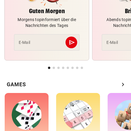
Guten Morgen
Br
Morgens topinformiert über die
Abends topin
Nachrichten des Tages
Nachrich
send
E-Mail
E-Mail
Abschicken
chevron_right
GAMES