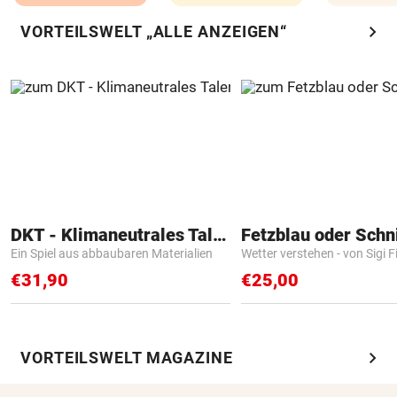
chevron_right
VORTEILSWELT „ALLE ANZEIGEN“
DKT - Klimaneutrales Talent
Fetzblau oder Schn
Ein Spiel aus abbaubaren Materialien
Wetter verstehen - von Sigi F
€31,90
€25,00
chevron_right
VORTEILSWELT MAGAZINE