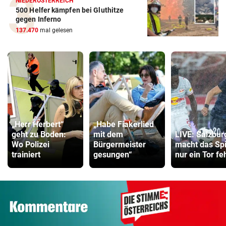
NIEDERÖSTERREICH
500 Helfer kämpfen bei Gluthitze
gegen Inferno
137.470
mal gelesen
„Herr Herbert“
„Habe Fiakerlied
geht zu Boden:
mit dem
LIVE: Salzbur
Wo Polizei
Bürgermeister
macht das Spi
trainiert
gesungen“
nur ein Tor feh