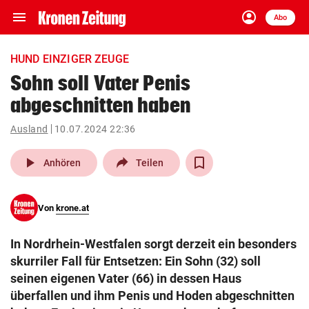
menu
account_circle
Navigation
Anmelden
Abo
close
Schließen
ein-/ausklappen
HUND EINZIGER ZEUGE
Abonnieren
Sohn soll Vater Penis
abgeschnitten haben
account_circle
arrow_right
Anmelden
Ausland
10.07.2024 22:36
pin_drop
arrow_right
Bundesland auswäh
Wien
play_arrow
Anhören
Teilen
bookmark
Merkliste
Von
krone.at
Suchbegriff
search
In Nordrhein-Westfalen sorgt derzeit ein besonders
eingeben
skurriler Fall für Entsetzen: Ein Sohn (32) soll
seinen eigenen Vater (66) in dessen Haus
überfallen und ihm Penis und Hoden abgeschnitten