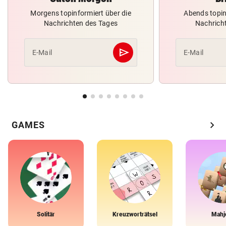
Morgens topinformiert über die
Abends topin
Nachrichten des Tages
Nachrich
send
E-Mail
E-Mail
Abschicken
chevron_right
GAMES
Solitär
Kreuzworträtsel
Mahj