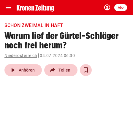
menu
account_circle
Navigation
Anmelden
Abo
close
Schließen
ein-/ausklappen
SCHON ZWEIMAL IN HAFT
Abonnieren
Warum lief der Gürtel-Schläger
noch frei herum?
account_circle
arrow_right
Anmelden
Niederösterreich
04.07.2024 06:30
pin_drop
arrow_right
Bundesland auswäh
Wien
play_arrow
Anhören
Teilen
bookmark
Merkliste
Suchbegriff
search
eingeben