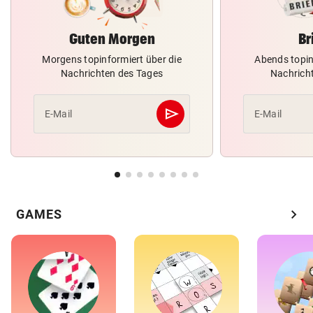
Guten Morgen
Br
Morgens topinformiert über die
Abends topin
Nachrichten des Tages
Nachrich
send
E-Mail
E-Mail
Abschicken
chevron_right
GAMES