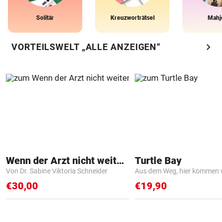
Solitär
Kreuzworträtsel
Mahj
chevron_right
VORTEILSWELT „ALLE ANZEIGEN“
Wenn der Arzt nicht weiter weiß
Turtle Bay
Von Dr. Sabine Viktoria Schneider
Aus dem Weg, hier kommen w
€30,00
€19,90