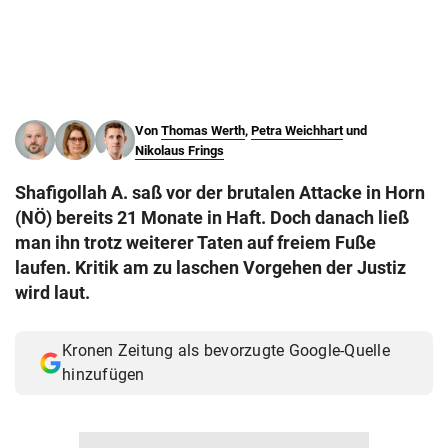
© Krone Multimedia GmbH & Co KG 2026
Muthgasse 2, 1190 Wien
Von
Thomas Werth
,
Petra Weichhart
und
Nikolaus Frings
Shafigollah A. saß vor der brutalen Attacke in Horn
(NÖ) bereits 21 Monate in Haft. Doch danach ließ
man ihn trotz weiterer Taten auf freiem Fuße
laufen. Kritik am zu laschen Vorgehen der Justiz
wird laut.
Kronen Zeitung als bevorzugte Google-Quelle
hinzufügen