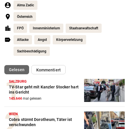
Alma Zadic
Österreich
FPÖ
Innenministerium
Staatsanwaltschaft
Attacke
Angst
Körperverletzung
Sachbeschädigung
(ausgewählt)
Gelesen
Kommentiert
SALZBURG
TV-Star geht mit Kanzler Stocker hart
ins Gericht
145.644
mal gelesen
WIEN
Cobra stürmt Dorotheum, Täter ist
verschwunden