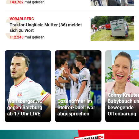
143.762
mal gelesen
VORARLBERG
Traktor-Unglück: Mutter (36) meldet
sich zu Wort
112.243
mal gelesen
Conny Kreuter
Wolfsberger AC
Dosenöffner im
Babybauch u
gegen Salzburg
Steirer-Duell war
bewegende
ab 17 Uhr LIVE
abgesprochen
Offenbarung