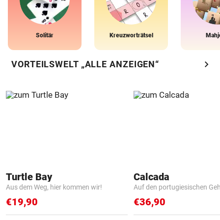
Solitär
Kreuzworträtsel
Mahj
chevron_right
VORTEILSWELT „ALLE ANZEIGEN“
Turtle Bay
Calcada
Aus dem Weg, hier kommen wir!
Auf den portugiesischen G
€19,90
€36,90