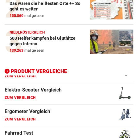
Das waren die heißesten Orte ++ So
ZUM VERGLEICH
geht es weiter
155.860
mal gelesen
E-Bike Vergleich
ZUM VERGLEICH
NIEDERÖSTERREICH
500 Helfer kämpfen bei Gluthitze
Elektro-Scooter Vergleich
gegen Inferno
ZUM VERGLEICH
139.263
mal gelesen
Ergometer Vergleich
ZUM VERGLEICH
PRODUKT VERGLEICHE
Fahrrad Test
ZUM VERGLEICH
Fahrradanhänger Vergleich
ZUM VERGLEICH
Faszienrolle Vergleich
ZUM VERGLEICH