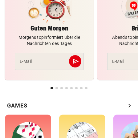
Guten Morgen
Br
Morgens topinformiert über die
Abends topin
Nachrichten des Tages
Nachrich
send
E-Mail
E-Mail
Abschicken
chevron_right
GAMES