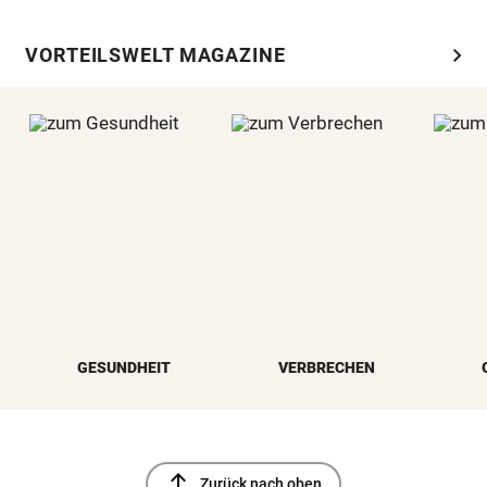
chevron_right
VORTEILSWELT MAGAZINE
GESUNDHEIT
VERBRECHEN
north
Zurück nach oben