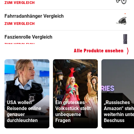
Hoverboard Vergleich
ZUM VERGLEICH
Kinderfahrrad Vergleich
ZUM VERGLEICH
Alle Produkte ansehen
USA wollen
Ein groteskes
„Russisches
Reisende online
Volksstück stellt
Amazon“ steh
genauer
unbequeme
weiterhin unt
durchleuchten
Fragen
Beschuss