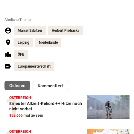
Ähnliche Themen
Marcel Sabitzer
Herbert Prohaska
Leipzig
Niederlande
ÖFB
Europameisterschaft
(ausgewählt)
Gelesen
Kommentiert
ÖSTERREICH
Erneuter Allzeit-Rekord ++ Hitze noch
Action-Cam Vergleich
nicht vorbei
158.665
mal gelesen
ZUM VERGLEICH
Crosstrainer Vergleich
ÖSTERREICH