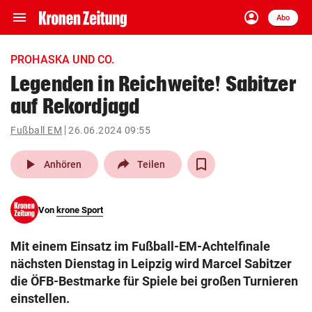
menu
account_circle
Navigation
Anmelden
Abo
close
Schließen
ein-/ausklappen
PROHASKA UND CO.
Abonnieren
Legenden in Reichweite! Sabitzer
auf Rekordjagd
account_circle
arrow_right
Anmelden
Fußball EM
26.06.2024 09:55
pin_drop
arrow_right
Bundesland auswäh
Wien
play_arrow
Anhören
Teilen
bookmark
Merkliste
Von
krone Sport
Suchbegriff
search
Mit einem Einsatz im Fußball-EM-Achtelfinale
eingeben
nächsten Dienstag in Leipzig wird Marcel Sabitzer
die ÖFB-Bestmarke für Spiele bei großen Turnieren
einstellen.