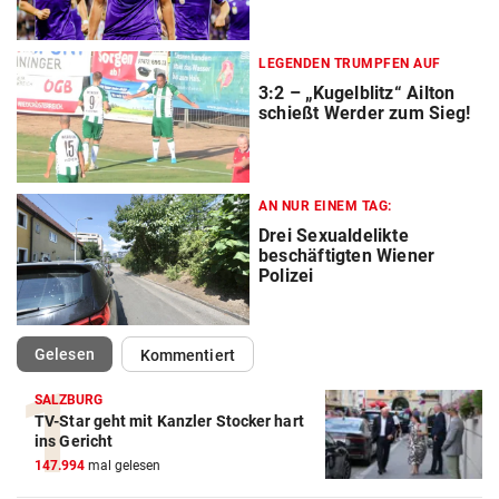
LEGENDEN TRUMPFEN AUF
3:2 – „Kugelblitz“ Ailton
schießt Werder zum Sieg!
AN NUR EINEM TAG:
Drei Sexualdelikte
beschäftigten Wiener
Polizei
(ausgewählt)
Gelesen
Kommentiert
SALZBURG
TV-Star geht mit Kanzler Stocker hart
ins Gericht
147.994
mal gelesen