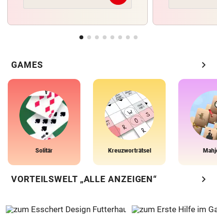
chevron_right
GAMES
Solitär
Kreuzworträtsel
Mahj
chevron_right
VORTEILSWELT „ALLE ANZEIGEN“