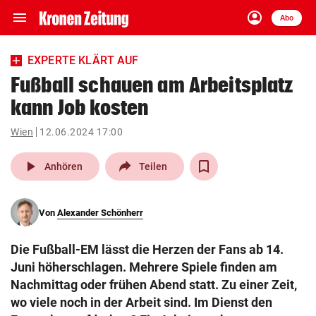
menu
account_circle
Navigation
Anmelden
Abo
close
Schließen
ein-/ausklappen
EXPERTE KLÄRT AUF
Abonnieren
Fußball schauen am Arbeitsplatz
kann Job kosten
account_circle
arrow_right
Anmelden
Wien
12.06.2024 17:00
pin_drop
arrow_right
Bundesland auswäh
Wien
play_arrow
Anhören
Teilen
bookmark
Merkliste
Von
Alexander Schönherr
Suchbegriff
search
Die Fußball-EM lässt die Herzen der Fans ab 14.
eingeben
Juni höherschlagen. Mehrere Spiele finden am
Nachmittag oder frühen Abend statt. Zu einer Zeit,
wo viele noch in der Arbeit sind. Im Dienst den