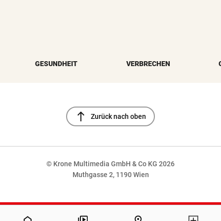
GESUNDHEIT
VERBRECHEN
north
Zurück nach oben
© Krone Multimedia GmbH & Co KG 2026
Muthgasse 2, 1190 Wien
NaN%
home
pin_drop