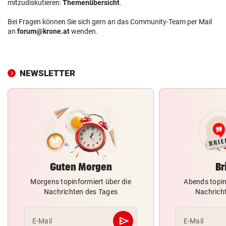
mitzudiskutieren:
Themenübersicht
.
Bei Fragen können Sie sich gern an das Community-Team per Mail
an
forum@krone.at
wenden.
NEWSLETTER
Guten Morgen
Br
Morgens topinformiert über die
Abends topin
Nachrichten des Tages
Nachrich
send
E-Mail
E-Mail
Abschicken