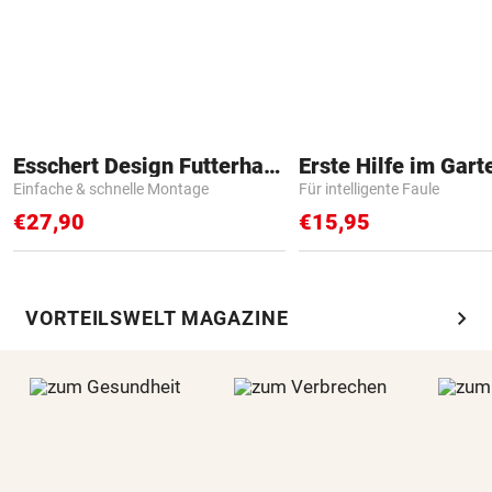
Esschert Design Futterhaus
Erste Hilfe im Gart
Einfache & schnelle Montage
Für intelligente Faule
€27,90
€15,95
chevron_right
VORTEILSWELT MAGAZINE