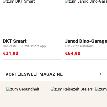
DKT Smart
Janod Dino-Garag
Das erste DKT mit Smart-App
Für kleine Autofans
€31,90
€64,90
chevron_right
VORTEILSWELT MAGAZINE