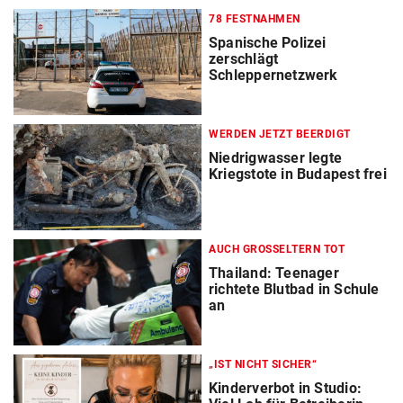
78 FESTNAHMEN
Spanische Polizei
zerschlägt
Schleppernetzwerk
WERDEN JETZT BEERDIGT
Niedrigwasser legte
Kriegstote in Budapest frei
AUCH GROSSELTERN TOT
Thailand: Teenager
richtete Blutbad in Schule
an
„IST NICHT SICHER“
Kinderverbot in Studio: