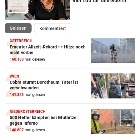
Viel Lob für Betreiberin
(ausgewählt)
Gelesen
Kommentiert
ÖSTERREICH
Erneuter Allzeit-Rekord ++ Hitze noch
nicht vorbei
160.139
mal gelesen
WIEN
Cobra stürmt Dorotheum, Täter ist
verschwunden
141.353
mal gelesen
NIEDERÖSTERREICH
500 Helfer kämpfen bei Gluthitze
gegen Inferno
140.607
mal gelesen