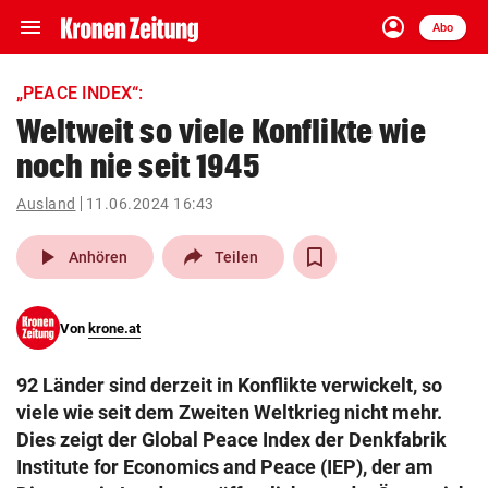
menu
account_circle
Navigation
Anmelden
Abo
close
Schließen
ein-/ausklappen
„PEACE INDEX“:
Abonnieren
Weltweit so viele Konflikte wie
noch nie seit 1945
account_circle
arrow_right
Anmelden
Ausland
11.06.2024 16:43
pin_drop
arrow_right
Bundesland auswäh
Wien
play_arrow
Anhören
Teilen
bookmark
Merkliste
Von
krone.at
Suchbegriff
search
92 Länder sind derzeit in Konflikte verwickelt, so
eingeben
viele wie seit dem Zweiten Weltkrieg nicht mehr.
Dies zeigt der Global Peace Index der Denkfabrik
Institute for Economics and Peace (IEP), der am