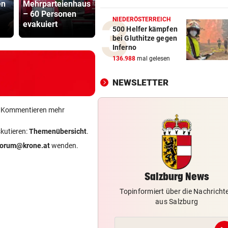
en
Mehrparteienhaus
„Ich brenne fürs
Cobra stür
„Il viaggio a Reims“-Premie
– 60 Personen
Eishockey, wie mit
Dorotheum,
Stammtisch-Flair
NIEDERÖSTERREICH
evakuiert
16!“
ist versch
500 Helfer kämpfen
bei Gluthitze gegen
34 IN WIEN HEUER
vor 1
Inferno
Immer mehr Tropennächte i
136.988
mal gelesen
Landeshauptstädten
NEWSLETTER
KEIN REGEN IN SICHT
vor 1
Salzburgs Gemeinden trock
ein Kommentieren mehr
immer weiter aus
skutieren:
Themenübersicht
.
„KRONE“ TRAF IHN
vor 1
forum@krone.at
wenden.
So offen sprach Brasilien-St
vor Salzburg-Match
Salzburg News
Topinformiert über die Nachricht
aus Salzburg