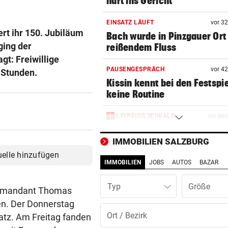
hart ins Gericht
EINSATZ LÄUFT
vor 3
rt ihr 150. Jubiläum
Bach wurde in Pinzgauer Ort
ging der
reißendem Fluss
gt: Freiwillige
PAUSENGESPRÄCH
vor 4
z-Stunden.
Kissin kennt bei den Festspi
keine Routine
LEIPZIGS SEIWALD
vor ein
„Er ist wie der Liebling aller
Schwiegermütter!“
IMMOBILIEN SALZBURG
uelle hinzufügen
IMMOBILIEN
JOBS
AUTOS
BAZAR
PANZER ANGEKNABBERT
vor 
Spaziergänger rettete Schil
Typ
vor eigenem Hund
Kommandant Thomas
en. Der Donnerstag
OPERN-SCHNELLCHECK
vor 
tz. Am Freitag fanden
Was Sie wissen müssen: Moz