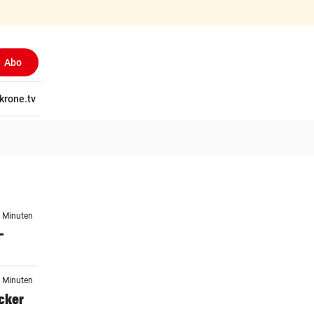
Abo
tschaft
krone.tv
Wissen
Gericht
Kolumnen
Freizeit
Reise
Ti
4 Minuten
–
9 Minuten
ocker