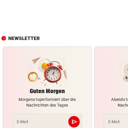
NEWSLETTER
Guten Morgen
Morgens topinformiert über die
Abends t
Nachrichten des Tages
Nachr
send
E-Mail
E-Mail
Abschicken