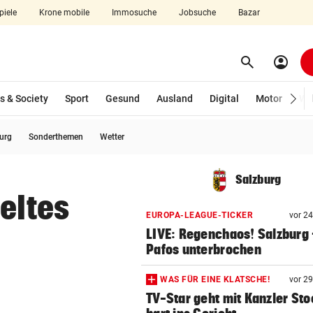
piele
Krone mobile
Immosuche
Jobsuche
Bazar
search
account_circle
Menü aufklappen
Suchen
s & Society
Sport
Gesund
Ausland
Digital
Motor
Wir
burg
Sonderthemen
Wetter
len
Salzburg
eltes
EUROPA-LEAGUE-TICKER
vor 2
LIVE: Regenchaos! Salzburg 
Pafos unterbrochen
WAS FÜR EINE KLATSCHE!
vor 2
TV-Star geht mit Kanzler St