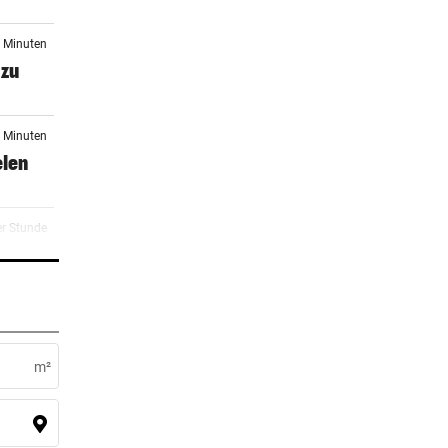
2 Minuten
 zu
2 Minuten
elen
er Stunde
2 Stunden
dkröte
m²
3 Stunden
arts