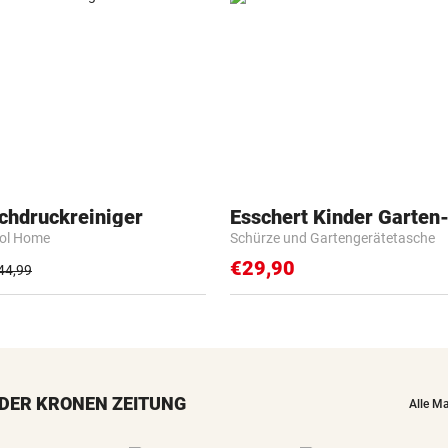
chdruckreiniger
Esschert Kinder Garten
rol Home
Schürze und Gartengerätetasche
€29,90
44,99
DER KRONEN ZEITUNG
Alle M