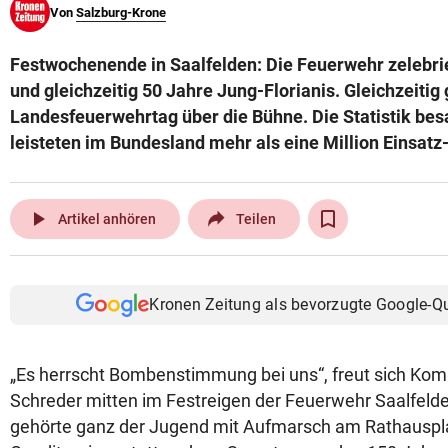
Von
Salzburg-Krone
© Krone Multimedia GmbH & Co KG 2026
Muthgasse 2, 1190 Wien
Festwochenende in Saalfelden: Die Feuerwehr zelebrie
und gleichzeitig 50 Jahre Jung-Florianis. Gleichzeitig 
Landesfeuerwehrtag über die Bühne. Die Statistik besa
leisteten im Bundesland mehr als eine Million Einsat
play_arrow
Artikel anhören
Teilen
Kronen Zeitung als bevorzugte Google-Q
„Es herrscht Bombenstimmung bei uns“, freut sich 
Schreder mitten im Festreigen der Feuerwehr Saalfeld
gehörte ganz der Jugend mit Aufmarsch am Rathauspla