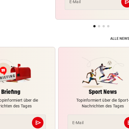
se
E-Mail
ALLE NEWS
Briefing
Sport News
opinformiert über die
Topinformiert über die Sport
ichten des Tages
Nachrichten des Tages
send
s
E-Mail
Abschicken