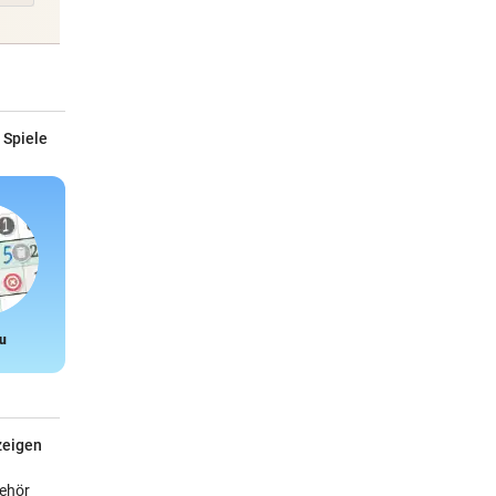
 Spiele
u
Snake
zeigen