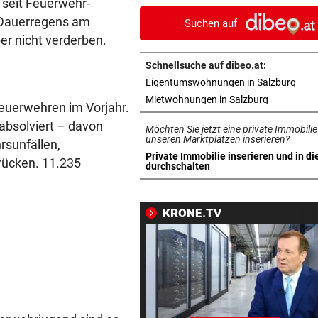
 seit Feuerwehr-
„Così fan tutte“
 Dauerregens am
Suchen auf
er nicht verderben.
„KRONE“-INTERVIEW
vor 
„Werden beweisen, dass wir 
Schnellsuche auf dibeo.at:
gute Truppe haben“
in n
Eigentumswohnungen in Salzburg
in neuem T
Mietwohnungen in Salzburg
Feuerwehren im Vorjahr.
TAUERNAUTOBAHN
vor 
172 km/h im 100er: Nächstes
absolviert – davon
Möchten Sie jetzt eine private Immobilie
Raser-Auto einkassiert
unseren Marktplätzen inserieren?
rsunfällen,
Private Immobilie inserieren und in di
rücken. 11.235
in neuem Tab öffnen
durchschalten
NORDLIGA-SERIE
vor 
„Daheim juckt es keinen, wie
gespielt haben“
KRONE.TV
TÜR VEREITELT ÜBERFALL
vor 
Tollpatschiger Räuber muss
sieben Jahre absitzen
NACH SEUCHENJAHREN
vor 