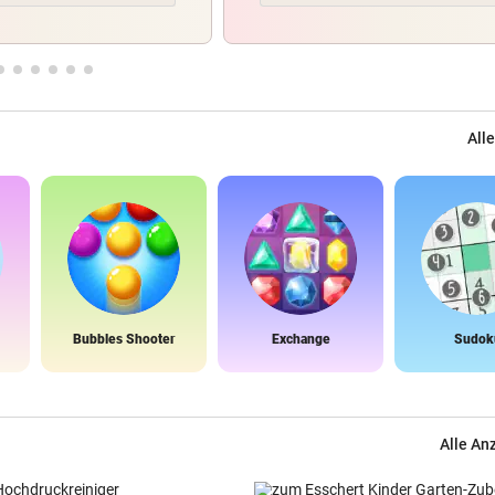
Alle
Bubbles Shooter
Exchange
Sudok
Alle An