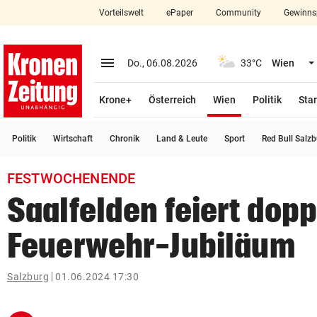
Vorteilswelt
ePaper
Community
Gewinns
close
Schließen
menu
Menü aufklappen
Do., 06.08.2026
33°C
Wien
Abonnieren
(ausgewählt)
Krone+
Österreich
Wien
Politik
Star
account_circle
arrow_right
Anmelden
Politik
Wirtschaft
Chronik
Land & Leute
Sport
Red Bull Salz
pin_drop
arrow_right
Bundesland auswäh
Wien
FESTWOCHENENDE
bookmark
Merkliste
Saalfelden feiert dopp
Feuerwehr-Jubiläum
Suchbegriff
search
eingeben
Salzburg
01.06.2024 17:30