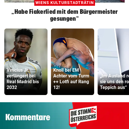
WIENS KULTURSTADTRÄTIN
„Habe Fiakerlied mit dem Bürgermeister
gesungen“
Vinicius Jr.
Knoll bei EM
verlängert bei
Achter vom Turm
„Im Ausland r
Real Madrid bis
++ Lotfi auf Rang
sie uns den r
2032
12!
Teppich aus“