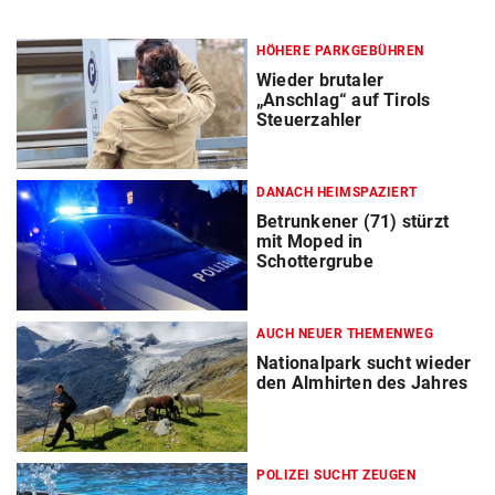
HÖHERE PARKGEBÜHREN
Wieder brutaler
„Anschlag“ auf Tirols
Steuerzahler
DANACH HEIMSPAZIERT
Betrunkener (71) stürzt
mit Moped in
Schottergrube
AUCH NEUER THEMENWEG
Nationalpark sucht wieder
den Almhirten des Jahres
POLIZEI SUCHT ZEUGEN