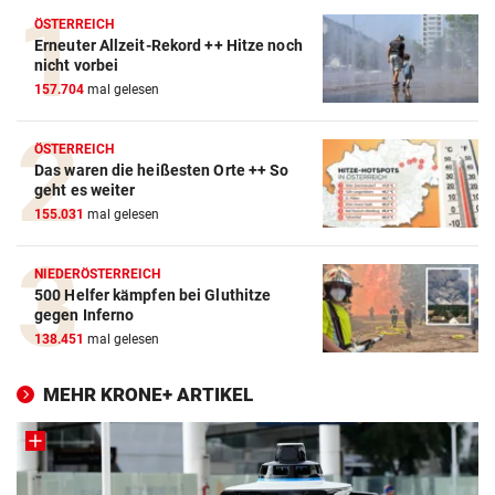
ÖSTERREICH
Erneuter Allzeit-Rekord ++ Hitze noch
nicht vorbei
157.704
mal gelesen
ÖSTERREICH
Das waren die heißesten Orte ++ So
geht es weiter
155.031
mal gelesen
NIEDERÖSTERREICH
500 Helfer kämpfen bei Gluthitze
gegen Inferno
138.451
mal gelesen
MEHR KRONE+ ARTIKEL