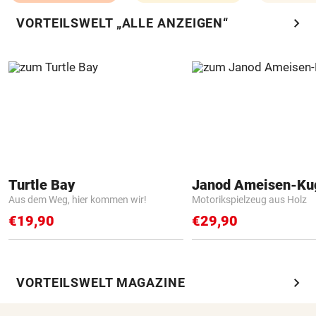
chevron_right
VORTEILSWELT „ALLE ANZEIGEN“
Turtle Bay
Janod Ameisen-Ku
Aus dem Weg, hier kommen wir!
Motorikspielzeug aus Holz
€19,90
€29,90
chevron_right
VORTEILSWELT MAGAZINE