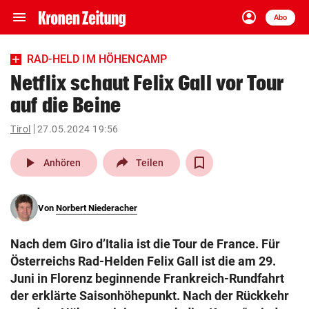
menu
account_circle
Navigation
Anmelden
Abo
close
Schließen
ein-/ausklappen
RAD-HELD IM HÖHENCAMP
Abonnieren
Netflix schaut Felix Gall vor Tour
auf die Beine
account_circle
arrow_right
Anmelden
Tirol
27.05.2024 19:56
pin_drop
arrow_right
Bundesland auswäh
Wien
play_arrow
Anhören
Teilen
bookmark
Merkliste
Von
Norbert Niederacher
Suchbegriff
search
Nach dem Giro d’Italia ist die Tour de France. Für
eingeben
Österreichs Rad-Helden Felix Gall ist die am 29.
Juni in Florenz beginnende Frankreich-Rundfahrt
der erklärte Saisonhöhepunkt. Nach der Rückkehr