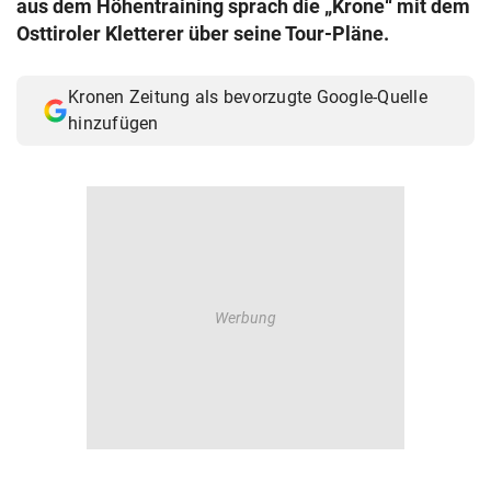
aus dem Höhentraining sprach die „Krone“ mit dem
© Krone Multimedia GmbH & Co KG 2026
Osttiroler Kletterer über seine Tour-Pläne.
Muthgasse 2, 1190 Wien
Kronen Zeitung als bevorzugte Google-Quelle
hinzufügen