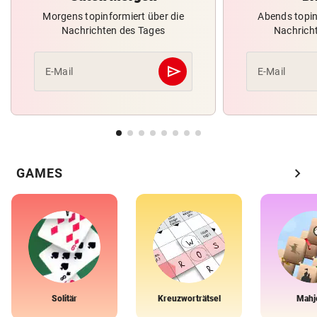
Morgens topinformiert über die
Abends topin
Nachrichten des Tages
Nachrich
send
E-Mail
E-Mail
Abschicken
chevron_right
GAMES
Solitär
Kreuzworträtsel
Mahj