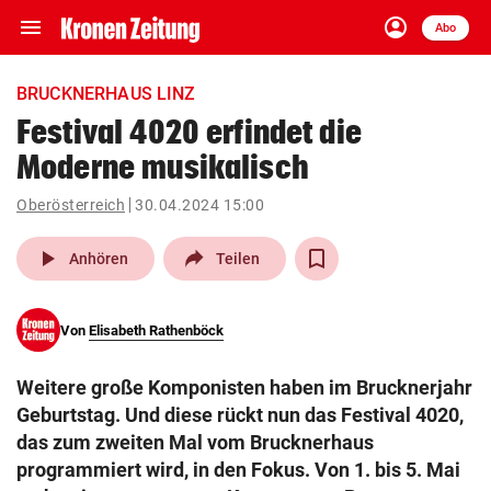
menu
account_circle
Navigation
Anmelden
Abo
close
Schließen
ein-/ausklappen
BRUCKNERHAUS LINZ
Abonnieren
Festival 4020 erfindet die
Moderne musikalisch
account_circle
arrow_right
Anmelden
Oberösterreich
30.04.2024 15:00
pin_drop
arrow_right
Bundesland auswäh
Wien
play_arrow
Anhören
Teilen
bookmark
Merkliste
Von
Elisabeth Rathenböck
Suchbegriff
search
Weitere große Komponisten haben im Brucknerjahr
eingeben
Geburtstag. Und diese rückt nun das Festival 4020,
das zum zweiten Mal vom Brucknerhaus
programmiert wird, in den Fokus. Von 1. bis 5. Mai