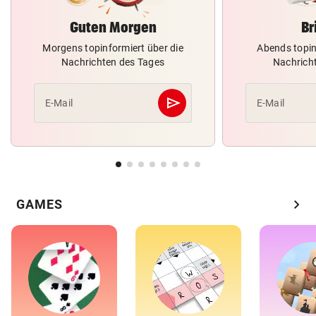
Guten Morgen
Br
Morgens topinformiert über die
Abends topin
Nachrichten des Tages
Nachrich
send
E-Mail
E-Mail
Abschicken
chevron_right
GAMES