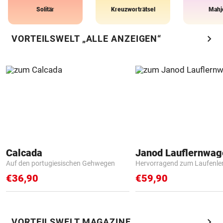
Solitär
Kreuzworträtsel
Mahj
chevron_right
VORTEILSWELT „ALLE ANZEIGEN“
Calcada
Janod Lauflernwa
Auf den portugiesischen Gehwegen
Hervorragend zum Laufenle
€36,90
€59,90
chevron_right
VORTEILSWELT MAGAZINE