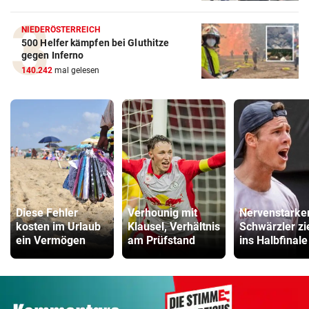
NIEDERÖSTERREICH
500 Helfer kämpfen bei Gluthitze
gegen Inferno
140.242
mal gelesen
Diese Fehler
Verhounig mit
Nervenstarke
kosten im Urlaub
Klausel, Verhältnis
Schwärzler zi
ein Vermögen
am Prüfstand
ins Halbfinale