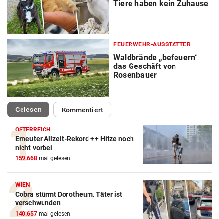
Tiere haben kein Zuhause
FEUERWEHR-AUSSTATTER
Waldbrände „befeuern“
das Geschäft von
Rosenbauer
(ausgewählt)
Gelesen
Kommentiert
ÖSTERREICH
Erneuter Allzeit-Rekord ++ Hitze noch
nicht vorbei
159.668
mal gelesen
WIEN
Cobra stürmt Dorotheum, Täter ist
verschwunden
140.657
mal gelesen