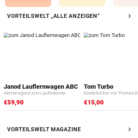
chevron_right
VORTEILSWELT „ALLE ANZEIGEN“
Janod Lauflernwagen ABC
Tom Turbo
Hervorragend zum Laufenlernen
Kinderbücher von Thomas B
€59,90
€15,00
chevron_right
VORTEILSWELT MAGAZINE