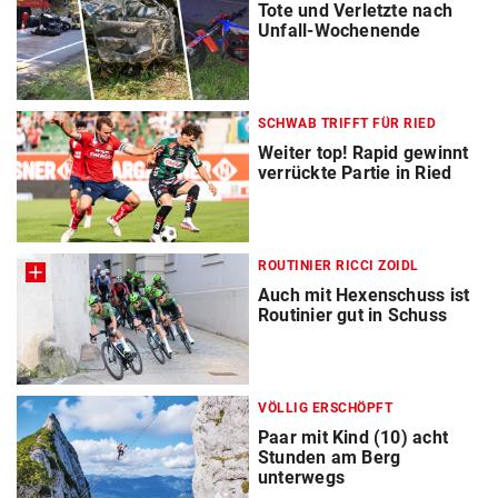
Tote und Verletzte nach
Unfall-Wochenende
SCHWAB TRIFFT FÜR RIED
Weiter top! Rapid gewinnt
verrückte Partie in Ried
ROUTINIER RICCI ZOIDL
Auch mit Hexenschuss ist
Routinier gut in Schuss
VÖLLIG ERSCHÖPFT
Paar mit Kind (10) acht
Stunden am Berg
unterwegs