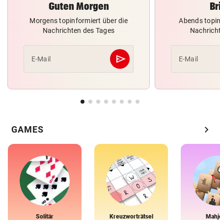
Guten Morgen
Br
Morgens topinformiert über die
Abends topin
Nachrichten des Tages
Nachrich
send
E-Mail
E-Mail
Abschicken
chevron_right
GAMES
Solitär
Kreuzworträtsel
Mahj