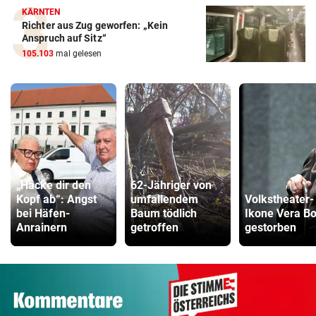
KÄRNTEN
Richter aus Zug geworfen: „Kein
Anspruch auf Sitz“
105.103
mal gelesen
„Hacke dir den
62-Jähriger von
Kopf ab“: Angst
umfallendem
Volkstheater-
bei Häfen-
Baum tödlich
Ikone Vera B
Anrainern
getroffen
gestorben