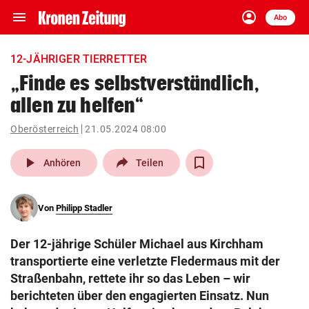
menu
account_circle
Navigation
Anmelden
Abo
close
Schließen
ein-/ausklappen
12-JÄHRIGER TIERRETTER
Abonnieren
„Finde es selbstverständlich,
allen zu helfen“
account_circle
arrow_right
Anmelden
Oberösterreich
21.05.2024 08:00
pin_drop
arrow_right
Bundesland auswäh
Wien
play_arrow
Anhören
Teilen
bookmark
Merkliste
Von
Philipp Stadler
Suchbegriff
search
Der 12-jährige Schüler Michael aus Kirchham
eingeben
transportierte eine verletzte Fledermaus mit der
Straßenbahn, rettete ihr so das Leben – wir
berichteten über den engagierten Einsatz. Nun