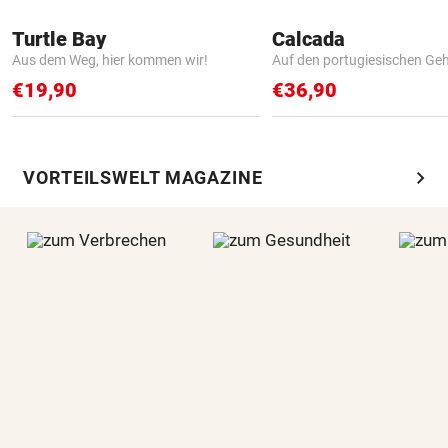
Turtle Bay
Calcada
Aus dem Weg, hier kommen wir!
Auf den portugiesischen G
€19,90
€36,90
chevron_right
VORTEILSWELT MAGAZINE