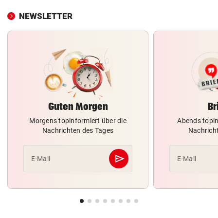
NEWSLETTER
Guten Morgen
Br
Morgens topinformiert über die
Abends topin
Nachrichten des Tages
Nachrich
send
E-Mail
E-Mail
Abschicken