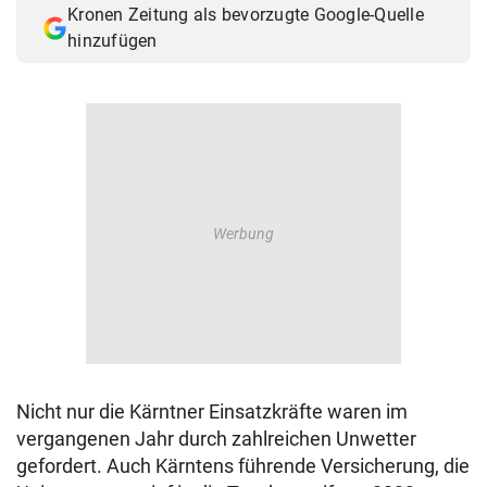
Kronen Zeitung als bevorzugte Google-Quelle
© Krone Multimedia GmbH & Co KG 2026
hinzufügen
Muthgasse 2, 1190 Wien
Nicht nur die Kärntner Einsatzkräfte waren im
vergangenen Jahr durch zahlreichen Unwetter
gefordert. Auch Kärntens führende Versicherung, die