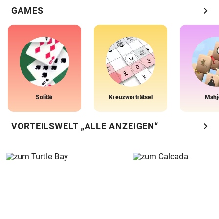
chevron_right
GAMES
Solitär
Kreuzworträtsel
Mahj
chevron_right
VORTEILSWELT „ALLE ANZEIGEN“