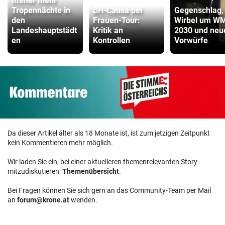
Immer mehr
Tropennächte in
BH-Causa bei
Gegenschlag,
den
Frauen-Tour:
Wirbel um W
Landeshauptstädt
Kritik an
2030 und neu
en
Kontrollen
Vorwürfe
Da dieser Artikel älter als 18 Monate ist, ist zum jetzigen Zeitpunkt
kein Kommentieren mehr möglich.
Wir laden Sie ein, bei einer aktuelleren themenrelevanten Story
mitzudiskutieren:
Themenübersicht
.
Bei Fragen können Sie sich gern an das Community-Team per Mail
an
forum@krone.at
wenden.