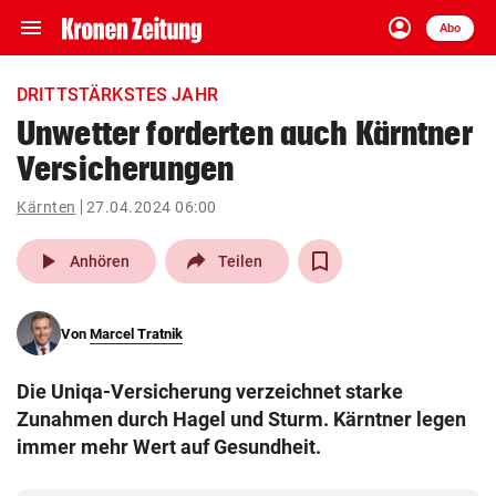
menu
account_circle
Navigation
Anmelden
Abo
close
Schließen
ein-/ausklappen
DRITTSTÄRKSTES JAHR
Abonnieren
Unwetter forderten auch Kärntner
Versicherungen
account_circle
arrow_right
Anmelden
Kärnten
27.04.2024 06:00
pin_drop
arrow_right
Bundesland auswäh
Wien
play_arrow
Anhören
Teilen
bookmark
Merkliste
Von
Marcel Tratnik
Suchbegriff
search
Die Uniqa-Versicherung verzeichnet starke
eingeben
Zunahmen durch Hagel und Sturm. Kärntner legen
immer mehr Wert auf Gesundheit.