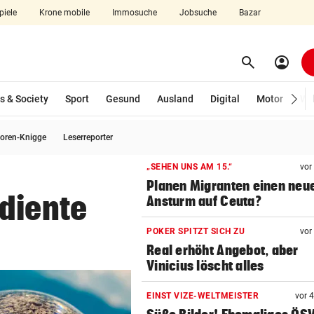
piele
Krone mobile
Immosuche
Jobsuche
Bazar
search
account_circle
Menü aufklappen
Suchen
s & Society
Sport
Gesund
Ausland
Digital
Motor
Wir
oren-Knigge
Leserreporter
len
„SEHEN UNS AM 15.“
vor
Planen Migranten einen neu
diente
Ansturm auf Ceuta?
POKER SPITZT SICH ZU
vor
Real erhöht Angebot, aber
Vinicius löscht alles
EINST VIZE-WELTMEISTER
vor 