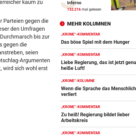
erreicher kaum zu
Inferno
Fahrdienst Uber erhält Robo
132.216
mal gelesen
Lizenz in London
 Parteien gegen die
MEHR KOLUMNEN
SAMSUNG UND SK HYNIX
vor 3
ieser den Umfragen
Südkoreaner testen Chip-
„KRONE“-KOMMENTAR
 Durchmarsch bis zur
Fertigungsanlage aus China
Das böse Spiel mit dem Hunger
es gegen die
anstreben, seien
„KRONE“-KOMMENTAR
PRÄSIDENT DARF BLEIBEN
vor 4
 Totschlag-Argumenten
Liebe Regierung, das ist jetzt gen
Schreiben enthüllt: So vertei
, wird sich wohl erst
heiße Luft!
FIFA Infantino
„KRONE“-KOLUMNE
54 PROZENT PLUS
vor 4
Wenn die Sprache das Menschlic
KI-Boom beschert iPhone-B
verliert
Foxconn Rekordumsatz
„KRONE“-KOMMENTAR
NEUE PRIORITÄTEN
vor 5
Zu heiß! Regierung bildet lieber
Banderas: „Im Hinterkopf, d
Arbeitskreis
man sterben wird“
„KRONE“-KOMMENTAR