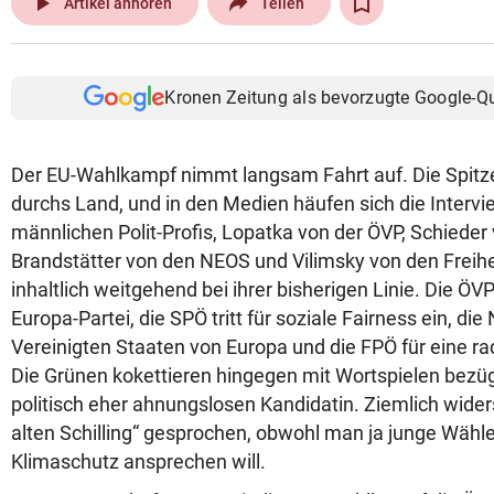
play_arrow
Artikel anhören
Teilen
Kronen Zeitung als bevorzugte Google-Q
Der EU-Wahlkampf nimmt langsam Fahrt auf. Die Spitz
durchs Land, und in den Medien häufen sich die Intervi
männlichen Polit-Profis, Lopatka von der ÖVP, Schieder
Brandstätter von den NEOS und Vilimsky von den Freihei
inhaltlich weitgehend bei ihrer bisherigen Linie. Die ÖVP
Europa-Partei, die SPÖ tritt für soziale Fairness ein, die
Vereinigten Staaten von Europa und die FPÖ für eine ra
Die Grünen kokettieren hingegen mit Wortspielen bezü
politisch eher ahnungslosen Kandidatin. Ziemlich wider
alten Schilling“ gesprochen, obwohl man ja junge Wäh
Klimaschutz ansprechen will.