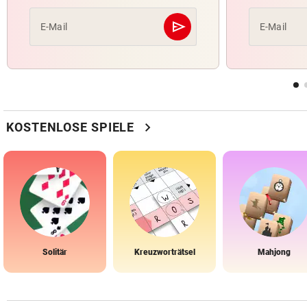
send
E-Mail
E-Mail
Abschicken
chevron_right
KOSTENLOSE SPIELE
Solitär
Kreuzworträtsel
Mahjong