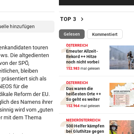
Leonies großer Gipfelsieg für
Menschlichkeit
chevron_right
TOP 3
ÄGYPTEN-REISEREPORTAGE
vor 1
uelle hinzufügen
Wo Sie Tutanchamun persönl
(ausgewählt)
Gelesen
Kommentiert
„treffen“ können
ÖSTERREICH
enkandidaten touren
WARUM MAN MITMACHT
vor 1
Erneuter Allzeit-
ews. Die altgedienten
Rekord ++ Hitze
Gähnen ist ansteckend – und
noch nicht vorbei
 von der SPÖ,
ganz ohne Viren!
152.983
mal gelesen
tlichen, bleiben
 präsentiert sich als
NACH OPENAI, ANTHROPIC
vor 2
ÖSTERREICH
 NEOS für die
Kontrollverlust: Meta-KI füh
Das waren die
Cyberangriff aus!
dikale Reform der EU.
heißesten Orte ++
So geht es weiter
glich des Namens ihrer
AUF SCHUTZWEG ERFASST
vor 2
152.964
mal gelesen
sinnig wird vom „guten
Fußgängerin bei Unfall schw
ler mit dem Thema
verletzt, Hund tot
NIEDERÖSTERREICH
500 Helfer kämpfen
bei Gluthitze gegen
MIT PARTNER WAYVE
vor 3