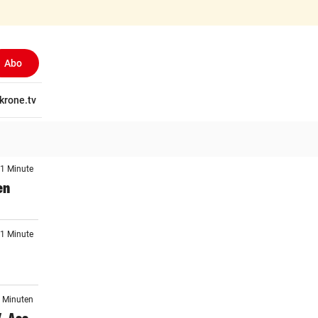
Abo
(ausgewählt)
tschaft
krone.tv
Wissen
Gericht
Kolumnen
Freizeit
Reise
Ti
 1 Minute
en
 1 Minute
4 Minuten