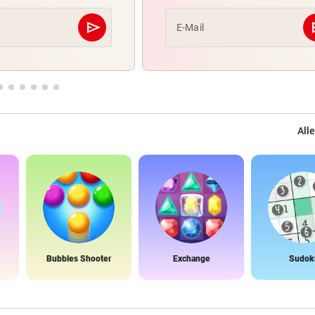
send
s
E-Mail
Abschicken
Alle
Bubbles Shooter
Exchange
Sudok