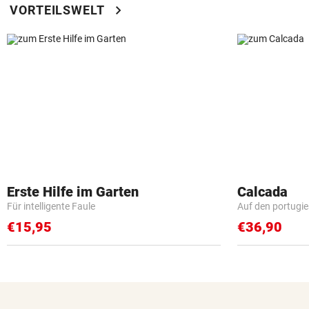
chevron_right
VORTEILSWELT
Erste Hilfe im Garten
Calcada
Für intelligente Faule
Auf den portugi
€15,95
€36,90