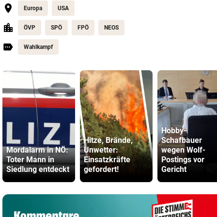
Europa
USA
ÖVP
SPÖ
FPÖ
NEOS
Wahlkampf
Hobby-
Hitze, Brände,
Schafbauer
Mordalarm in NÖ:
Unwetter:
wegen Wolf-
Toter Mann in
Einsatzkräfte
Postings vor
Siedlung entdeckt
gefordert!
Gericht