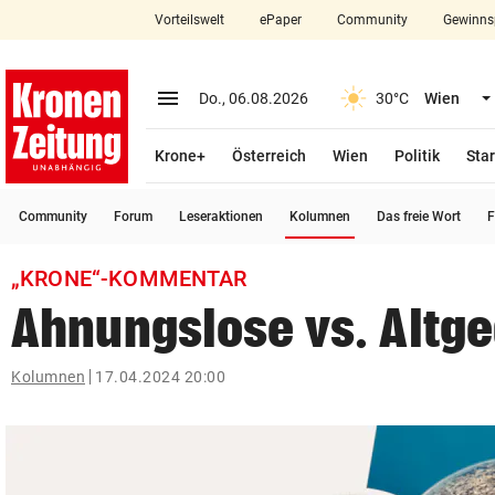
Vorteilswelt
ePaper
Community
Gewinns
close
Schließen
menu
Menü aufklappen
Do., 06.08.2026
30°C
Wien
Abonnieren
Krone+
Österreich
Wien
Politik
Star
account_circle
arrow_right
Anmelden
(ausgewählt)
Community
Forum
Leseraktionen
Kolumnen
Das freie Wort
F
pin_drop
arrow_right
Bundesland auswäh
Wien
„KRONE“-KOMMENTAR
bookmark
Merkliste
Ahnungslose vs. Altge
Suchbegriff
Kolumnen
17.04.2024 20:00
search
eingeben