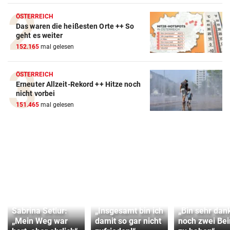
ÖSTERREICH
Das waren die heißesten Orte ++ So
geht es weiter
152.165
mal gelesen
ÖSTERREICH
Erneuter Allzeit-Rekord ++ Hitze noch
nicht vorbei
151.465
mal gelesen
Sabrina Setlur:
„Insgesamt bin ich
„Bin sehr dan
„Mein Weg war
damit so gar nicht
noch zwei Be