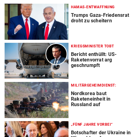
HAMAS-ENTWAFFNUNG
Trumps Gaza-Friedensrat
droht zu scheitern
KRIEGSMINISTER TOBT
Bericht enthüllt: US-
Raketenvorrat arg
geschrumpft
MILITÄRGEHEIMDIENST:
Nordkorea baut
Raketeneinheit in
Russland auf
„FÜNF JAHRE VORBEI“
Botschafter der Ukraine in