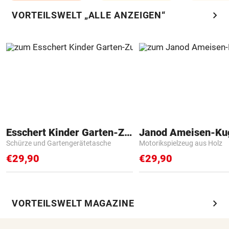
chevron_right
VORTEILSWELT „ALLE ANZEIGEN“
Esschert Kinder Garten-Zubehör
Janod Ameisen-Ku
Schürze und Gartengerätetasche
Motorikspielzeug aus Holz
€29,90
€29,90
chevron_right
VORTEILSWELT MAGAZINE