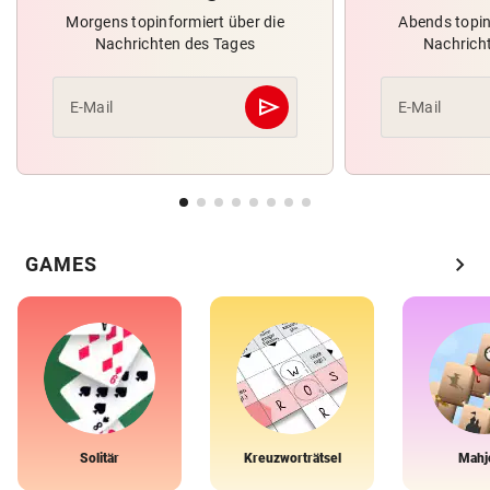
Morgens topinformiert über die
Abends topin
Nachrichten des Tages
Nachrich
send
E-Mail
E-Mail
Abschicken
chevron_right
GAMES
Solitär
Kreuzworträtsel
Mahj