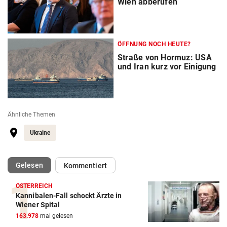
Wien abberufen
ÖFFNUNG NOCH HEUTE?
Straße von Hormuz: USA
und Iran kurz vor Einigung
Ähnliche Themen
Ukraine
(ausgewählt)
Gelesen
Kommentiert
ÖSTERREICH
Kannibalen-Fall schockt Ärzte in
Wiener Spital
163.978
mal gelesen