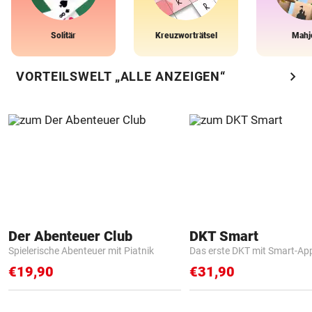
Solitär
Kreuzworträtsel
Mahj
chevron_right
VORTEILSWELT „ALLE ANZEIGEN“
Der Abenteuer Club
DKT Smart
Spielerische Abenteuer mit Piatnik
Das erste DKT mit Smart-Ap
€19,90
€31,90