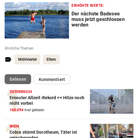
ERHÖHTE WERTE:
Der nächste Badesee
muss jetzt geschlossen
werden
Ähnliche Themen
Mühlviertel
Eltern
(ausgewählt)
Gelesen
Kommentiert
ÖSTERREICH
Erneuter Allzeit-Rekord ++ Hitze noch
nicht vorbei
160.094
mal gelesen
WIEN
Cobra stürmt Dorotheum, Täter ist
verschwunden