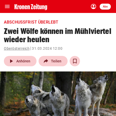
menu
account_circle
Navigation
Anmelden
Abo
close
Schließen
ein-/ausklappen
ABSCHUSSFRIST ÜBERLEBT
Abonnieren
Zwei Wölfe können im Mühlviertel
wieder heulen
account_circle
arrow_right
Anmelden
Oberösterreich
31.03.2024 12:00
pin_drop
arrow_right
Bundesland auswäh
Wien
play_arrow
Anhören
Teilen
bookmark
Merkliste
Suchbegriff
search
eingeben