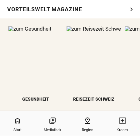
chevron_right
VORTEILSWELT MAGAZINE
GESUNDHEIT
REISEZEIT SCHWEIZ
0%
home
pin_drop
Start
Mediathek
Region
Krone+
north
Zurück nach oben