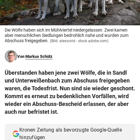
© Krone Multimedia GmbH & Co KG 2026
Muthgasse 2, 1190 Wien
Die Wölfe haben sich im Mühlviertel niedergelassen. Zwei kamen
aber menschlichen Siedlungen bedrohlich nahe und wurden zum
Abschuss freigegeben.
(Bild: alexsvirid - stock.adobe.com)
Von
Markus Schütz
Überstanden haben jene zwei Wölfe, die in Sandl
und Unterweißenbach zum Abschuss freigegeben
waren, die Todesfrist. Nun sind sie wieder geschont.
Kommt es erneut zu bedenklichen Vorfällen, wird
wieder ein Abschuss-Bescheid erlassen, der aber
auch nur befristet ist.
Kronen Zeitung als bevorzugte Google-Quelle
hinzufügen