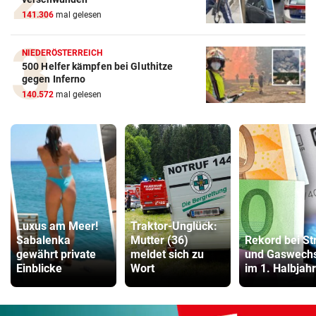
141.306
mal gelesen
NIEDERÖSTERREICH
500 Helfer kämpfen bei Gluthitze
gegen Inferno
140.572
mal gelesen
Luxus am Meer!
Traktor-Unglück:
Sabalenka
Mutter (36)
Rekord bei St
gewährt private
meldet sich zu
und Gaswechs
Einblicke
Wort
im 1. Halbjahr