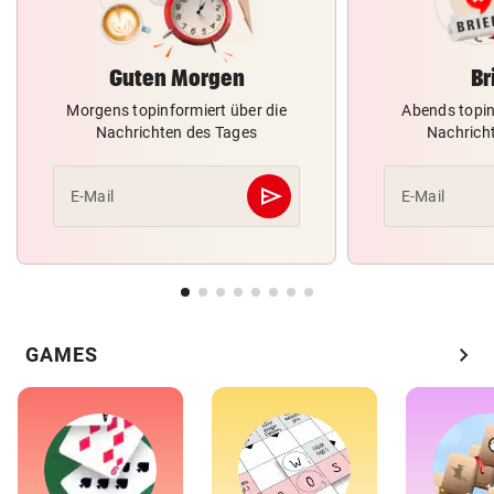
Guten Morgen
Br
Morgens topinformiert über die
Abends topin
Nachrichten des Tages
Nachrich
send
E-Mail
E-Mail
Abschicken
chevron_right
GAMES