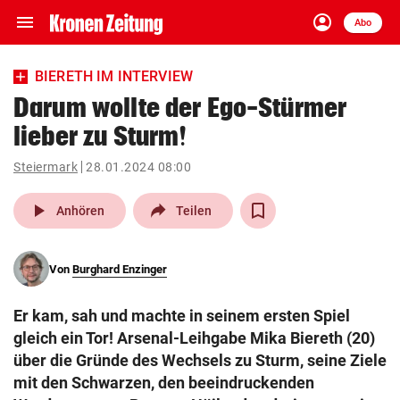
menu
account_circle
Navigation
Anmelden
Abo
close
Schließen
ein-/ausklappen
BIERETH IM INTERVIEW
Abonnieren
Darum wollte der Ego-Stürmer
lieber zu Sturm!
account_circle
arrow_right
Anmelden
Steiermark
28.01.2024 08:00
pin_drop
arrow_right
Bundesland auswäh
Wien
play_arrow
Anhören
Teilen
bookmark
Merkliste
Von
Burghard Enzinger
Suchbegriff
search
Er kam, sah und machte in seinem ersten Spiel
eingeben
gleich ein Tor! Arsenal-Leihgabe Mika Biereth (20)
über die Gründe des Wechsels zu Sturm, seine Ziele
mit den Schwarzen, den beeindruckenden