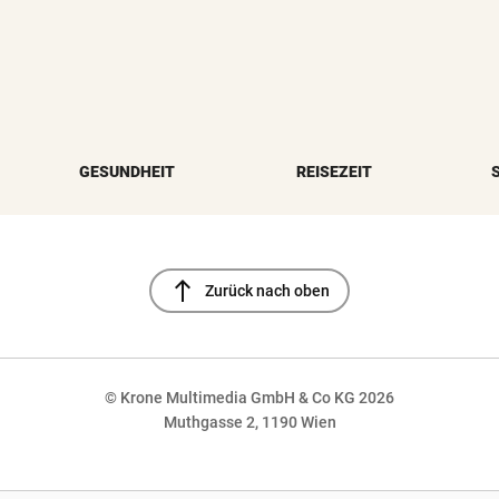
GESUNDHEIT
REISEZEIT
north
Zurück nach oben
© Krone Multimedia GmbH & Co KG 2026
Muthgasse 2, 1190 Wien
NaN%