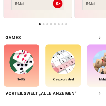
send
E-Mail
E-Mail
Abschicken
chevron_right
GAMES
Solitär
Kreuzworträtsel
Mahj
chevron_right
VORTEILSWELT „ALLE ANZEIGEN“