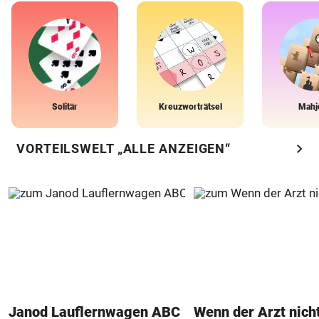
Solitär
Kreuzworträtsel
Mahj
chevron_right
VORTEILSWELT „ALLE ANZEIGEN“
Janod Lauflernwagen ABC