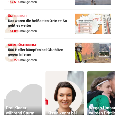
157.516
mal gelesen
ÖSTERREICH
Das waren die heißesten Orte ++ So
geht es weiter
154.893
mal gelesen
NIEDERÖSTERREICH
500 Helfer kämpfen bei Gluthitze
gegen Inferno
138.278
mal gelesen
Drei Kinder
Wegen Umba
während Sturm
Kissin kennt bei
wurden Drittli