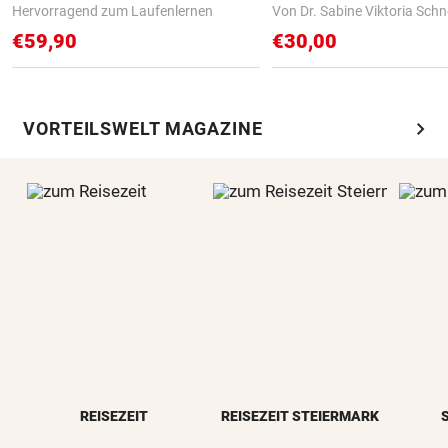
Hervorragend zum Laufenlernen
Von Dr. Sabine Viktoria Schn
€59,90
€30,00
chevron_right
VORTEILSWELT MAGAZINE
REISEZEIT
REISEZEIT STEIERMARK