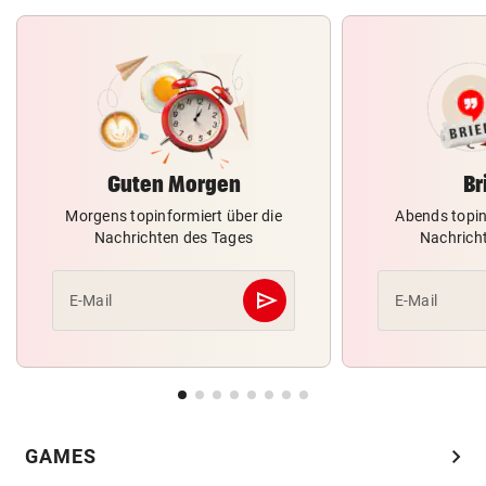
Guten Morgen
Br
Morgens topinformiert über die
Abends topin
Nachrichten des Tages
Nachrich
send
E-Mail
E-Mail
Abschicken
chevron_right
GAMES