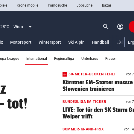
piele
Krone mobile
Immosuche
Jobsuche
Bazar
search
account_circle
Menü aufklappen
Suchen
28°C
Wien
ix
Motorsport
Wintersport
Ski Alpin
Handball
Eishocke
Er
(ausgewählt)
ropa League
International
Regionalliga
Unterhaus
Frauen
len
50-METER-BECKEN FEHLT
vor 
Kärntner EM-Starter musste 
tz
Slowenien trainieren
 tot!
BUNDESLIGA IM TICKER
vor 
LIVE: Tor für den SK Sturm G
Weiper trifft
SOMMER-GRAND-PRIX
vor 1