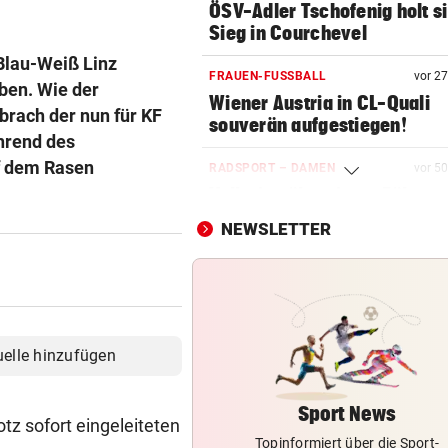
ÖSV-Adler Tschofenig holt s
Sieg in Courchevel
 Blau-Weiß Linz
FRAUEN-FUSSBALL
vor 2
ben. Wie der
Wiener Austria in CL-Quali
rach der nun für KF
souverän aufgestiegen!
hrend des
f dem Rasen
RADSPORT – DAMEN
vor 5
Vollering übernimmt Führung
der Tour de France
NEWSLETTER
FRAUEN-FUSSBALL-LIGA
vor 5
Salzburgerinnen gewinnen 
ihr zweites Match
VERRÜCKTE PARTIE
uelle hinzufügen
ÖFB-Goalie Wiegele mittendr
10-Tore-Spektakel
Sport News
tz sofort eingeleiteten
Topinformiert über die Sport-
AUCH STEIRER SIEGEN