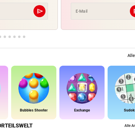
send
s
E-Mail
Abschicken
Alle
Bubbles Shooter
Exchange
Sudok
ORTEILSWELT
Alle A