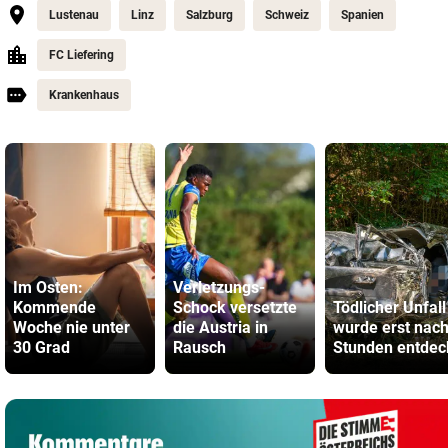
Lustenau
Linz
Salzburg
Schweiz
Spanien
FC Liefering
Krankenhaus
Im Osten:
Verletzungs-
Kommende
Schock versetzte
Tödlicher Unfall
Woche nie unter
die Austria in
wurde erst nac
30 Grad
Rausch
Stunden entdec