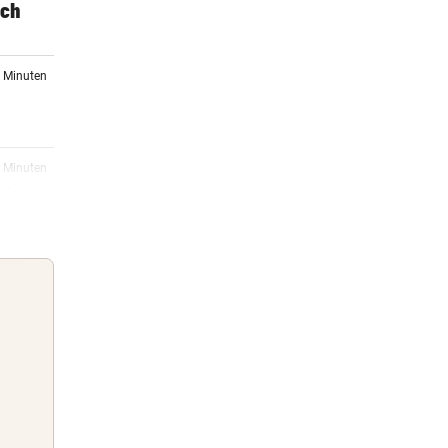
ich
7 Minuten
0 Minuten
 bei
7 Minuten
auch
17:46
in in
Guten Morgen
Morgens topinformiert über die
17:42