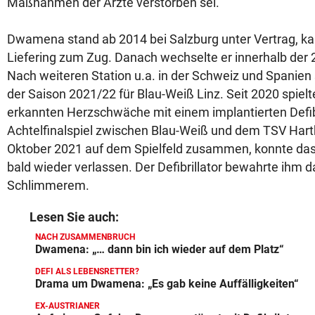
Maßnahmen der Ärzte verstorben sei.
Dwamena stand ab 2014 bei Salzburg unter Vertrag, k
Liefering zum Zug. Danach wechselte er innerhalb der 
Nach weiteren Station u.a. in der Schweiz und Spanien 
der Saison 2021/22 für Blau-Weiß Linz. Seit 2020 spie
erkannten Herzschwäche mit einem implantierten Defibr
Achtelfinalspiel zwischen Blau-Weiß und dem TSV Hart
Oktober 2021 auf dem Spielfeld zusammen, konnte da
bald wieder verlassen. Der Defibrillator bewahrte ihm 
Schlimmerem.
Lesen Sie auch:
NACH ZUSAMMENBRUCH
Dwamena: „… dann bin ich wieder auf dem Platz“
DEFI ALS LEBENSRETTER?
Drama um Dwamena: „Es gab keine Auffälligkeiten“
EX-AUSTRIANER