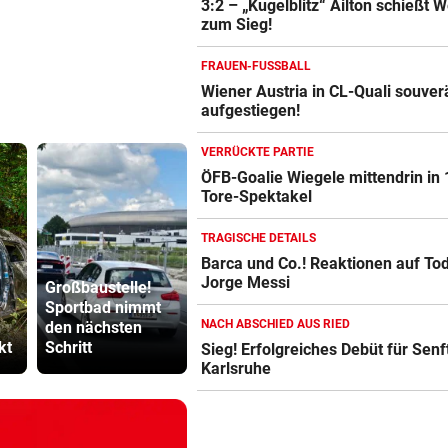
3:2 – „Kugelblitz“ Ailton schießt 
zum Sieg!
FRAUEN-FUSSBALL
Wiener Austria in CL-Quali souver
aufgestiegen!
VERRÜCKTE PARTIE
ÖFB-Goalie Wiegele mittendrin in 
Tore-Spektakel
TRAGISCHE DETAILS
Barca und Co.! Reaktionen auf To
Jorge Messi
Großbaustelle!
4:1! Austria
Neuer Skan
Sportbad nimmt
Salzburg lässt
ORF dreht 
NACH ABSCHIED AUS RIED
h
den nächsten
Vienna keine
Gebührenz
kt
Schritt
Chance
ab
Sieg! Erfolgreiches Debüt für Senft
Karlsruhe