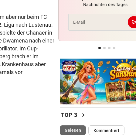
Nachrichten des Tages
4:1! Austria Salzburg lässt V
keine Chance
am aber nur beim FC
se
E-Mail
2. Liga nach Lustenau.
LOKALAUGENSCHEIN
spielte der Ghanaer in
„Gletscherspalten und Stein
lte Dwamena nach einer
das ist gefährlich“
illator. Im Cup-
REGIONALLIGA NORD
berg brach er im
Grünau fertigte Traditionskl
s Krankenhaus aber
3:0 ab
damals vor
chevron_right
TOP 3
(ausgewählt)
Gelesen
Kommentiert