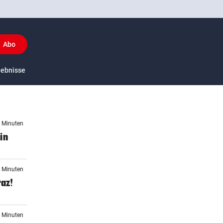
Abo
y
gebnisse
US-Sport
7 Minuten
in
7 Minuten
raz!
4 Minuten