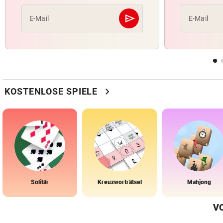
send
E-Mail
E-Mail
Abschicken
chevron_right
KOSTENLOSE SPIELE
Solitär
Kreuzworträtsel
Mahjong
V