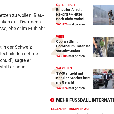
ÖSTERREICH
Erneuter Allzeit-
Rekord ++ Hitze
etzen zu wollen. Blau-
noch nicht vorbei
denken auf. Dwamena
161.870
mal gelesen
sse, ehe er im Frühjahr
WIEN
Cobra stürmt
Dorotheum, Täter ist
t in der Schweiz
verschwunden
 Technik. Ich nehme
143.185
mal gelesen
chuld“, sagte er
tritt er neun
SALZBURG
TV-Star geht mit
Kanzler Stocker hart
ins Gericht
142.374
mal gelesen
MEHR FUSSBALL INTERNATI
LEGENDEN TRUMPFEN AUF