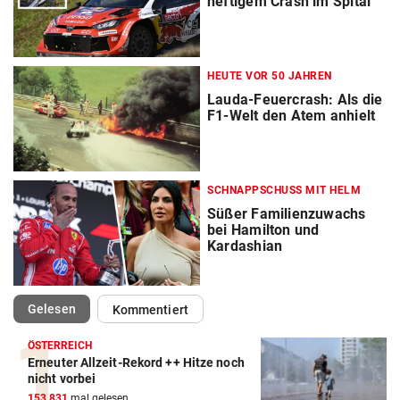
heftigem Crash im Spital
HEUTE VOR 50 JAHREN
Lauda-Feuercrash: Als die
F1-Welt den Atem anhielt
SCHNAPPSCHUSS MIT HELM
Süßer Familienzuwachs
bei Hamilton und
Kardashian
(ausgewählt)
Gelesen
Kommentiert
ÖSTERREICH
Erneuter Allzeit-Rekord ++ Hitze noch
nicht vorbei
153.831
mal gelesen