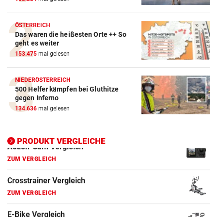
Action-Cam Vergleich
ZUM VERGLEICH
ÖSTERREICH
Das waren die heißesten Orte ++ So
geht es weiter
Crosstrainer Vergleich
153.475
mal gelesen
ZUM VERGLEICH
E-Bike Vergleich
NIEDERÖSTERREICH
500 Helfer kämpfen bei Gluthitze
ZUM VERGLEICH
gegen Inferno
134.636
mal gelesen
Elektro-Scooter Vergleich
ZUM VERGLEICH
PRODUKT VERGLEICHE
Ergometer Vergleich
ZUM VERGLEICH
Fahrrad Test
ZUM VERGLEICH
Fahrradanhänger Vergleich