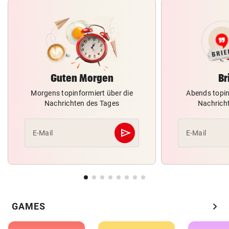
Guten Morgen
Br
Morgens topinformiert über die
Abends topin
Nachrichten des Tages
Nachrich
send
E-Mail
E-Mail
Abschicken
chevron_right
GAMES