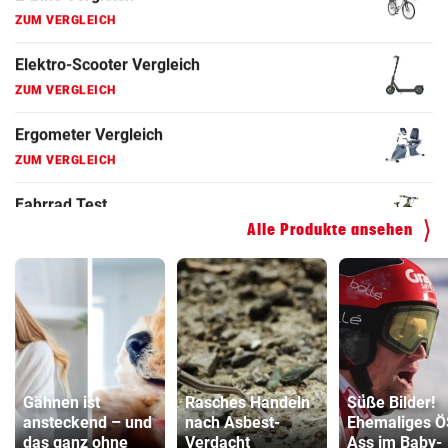
ZUM VERGLEICH
Faszienrolle Vergleich
ZUM VERGLEICH
Hoverboard Vergleich
ZUM VERGLEICH
Kinderfahrrad Vergleich
Alle Produkte ansehen
ZUM VERGLEICH
Gähnen ist
Rasches Handeln
Süße Bilder!
ansteckend – und
nach Asbest-
Ehemaliges Ö
das ganz ohne
Verdacht
Ass im Baby-