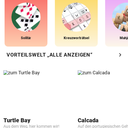
Solitär
Kreuzworträtsel
Mahj
chevron_right
VORTEILSWELT „ALLE ANZEIGEN“
Turtle Bay
Calcada
Aus dem Weg, hier kommen wir!
Auf den portugiesischen G