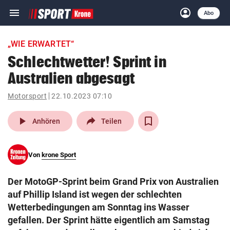
menu
account_circle
Navigation
Anmelden
Abo
close
Schließen
ein-/ausklappen
„WIE ERWARTET“
Abonnieren
Schlechtwetter! Sprint in
Australien abgesagt
account_circle
arrow_right
Anmelden
Motorsport
22.10.2023 07:10
pin_drop
arrow_right
Bundesland auswäh
Wien
play_arrow
Anhören
Teilen
bookmark
Merkliste
Von
krone Sport
Suchbegriff
search
Der MotoGP-Sprint beim Grand Prix von Australien
eingeben
auf Phillip Island ist wegen der schlechten
Wetterbedingungen am Sonntag ins Wasser
gefallen. Der Sprint hätte eigentlich am Samstag