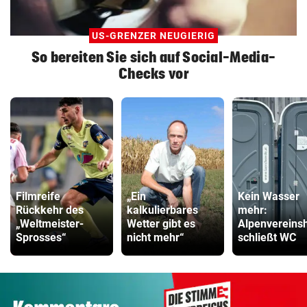
US-GRENZER NEUGIERIG
So bereiten Sie sich auf Social-Media-
Checks vor
Filmreife
„Ein
Kein Wasser
Rückkehr des
kalkulierbares
mehr:
„Weltmeister-
Wetter gibt es
Alpenvereins
Sprosses“
nicht mehr“
schließt WC