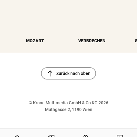
MOZART
VERBRECHEN
north
Zurück nach oben
© Krone Multimedia GmbH & Co KG 2026
Muthgasse 2, 1190 Wien
NaN%