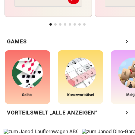
chevron_right
GAMES
Solitär
Kreuzworträtsel
Mahj
chevron_right
VORTEILSWELT „ALLE ANZEIGEN“