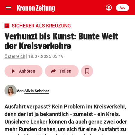
menu
account_circle
Navigation
Anmelden
Abo
close
Schließen
ein-/ausklappen
SICHERER ALS KREUZUNG
Abonnieren
Verhunzt bis Kunst: Bunte Welt
der Kreisverkehre
account_circle
arrow_right
Anmelden
Österreich
18.07.2025 05:49
pin_drop
arrow_right
Bundesland auswäh
Wien
play_arrow
Anhören
Teilen
bookmark
Merkliste
Von
Silvia Schober
Suchbegriff
search
Ausfahrt verpasst? Kein Problem im Kreisverkehr,
eingeben
denn der ist ja bekanntlich - zumeist - ein Kreis.
Unsichere Lenker können da auch gerne zwei oder
mehr Runden drehen, um sich für eine Ausfahrt zu