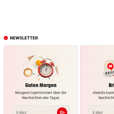
NEWSLETTER
Guten Morgen
Br
Morgens topinformiert über die
Abends topin
Nachrichten des Tages
Nachrich
send
E-Mail
E-Mail
Abschicken