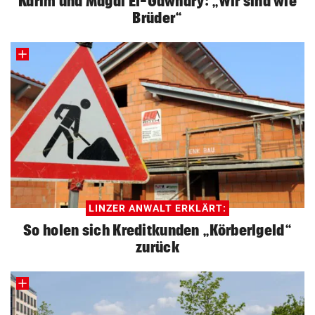
Karim und Magdi El-Gawhary: „Wir sind wie
Brüder“
LINZER ANWALT ERKLÄRT:
So holen sich Kreditkunden „Körberlgeld“
zurück