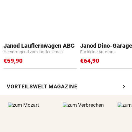
Janod Lauflernwagen ABC
Janod Dino-Garag
Hervorragend zum Laufenlernen
Für kleine Autofans
€59,90
€64,90
chevron_right
VORTEILSWELT MAGAZINE