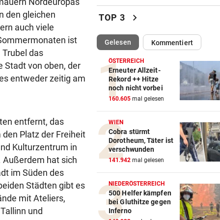
dtmauern Nordeuropas
Täglich fitter: Diese 20 Minu
in den gleichen
chevron_right
TOP 3
schafft jeder!
ern auch viele
n Sommermonaten ist
(ausgewählt)
Gelesen
Kommentiert
ABSCHUSS-VERORDNUNG
vor 
e Trubel das
Nach Rissen: Wolf im Tiroler
ÖSTERREICH
ie Stadt von oben, der
Bezirk Imst entnommen
Erneuter Allzeit-
ies entweder zeitig am
Rekord ++ Hitze
noch nicht vorbei
HOFFNUNG FÜR PATIENTEN
vor 
160.605
mal gelesen
Diese Krebstherapien bieten
Heilungschancen
en entfernt, das
WIEN
Cobra stürmt
den Platz der Freiheit
UMFRAGE ALARMIEREND
vor 
Dorotheum, Täter ist
und Kulturzentrum in
Jeder vierte Industriebetrieb
verschwunden
abwandern
. Außerdem hat sich
141.942
mal gelesen
tadt im Süden des
DAS SAGT PALAST
vor 
beiden Städten gibt es
NIEDERÖSTERREICH
Wieder in der Klinik: Große 
500 Helfer kämpfen
nde mit Ateliers,
bei Gluthitze gegen
um König Harald
 Tallinn und
Inferno