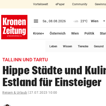
Vorteilswelt
ePaper
Community
Gewinns
close
Schließen
menu
Menü aufklappen
Sa., 08.08.2026
23°C
Wien
Abonnieren
Krone+
Österreich
Wien
Politik
Star
account_circle
arrow_right
Anmelden
Leben
Wissen
Tierecke
Gesund
pin_drop
arrow_right
Bundesland auswäh
Wien
TALLINN UND TARTU
bookmark
Merkliste
Hippe Städte und Kuli
Estland für Einsteiger
Suchbegriff
search
eingeben
Reisen & Urlaub
27.07.2023 10:00