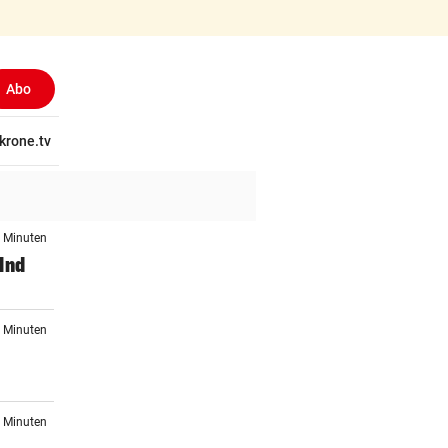
Abo
(aus
tschaft
krone.tv
Wissen
Gericht
Kolumnen
Freizeit
Reise
Ti
8 Minuten
lnd
3 Minuten
5 Minuten