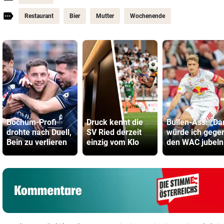
Restaurant
Bier
Mutter
Wochenende
Bochum-Profi
Druck kennt die
Bullen-Ass: „Da
drohte nach Duell,
SV Ried derzeit
würde ich gege
Bein zu verlieren
einzig vom Klo
den WAC jubeln