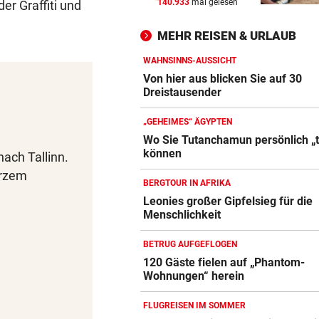
140.933
mal gelesen
er Graffiti und
„DESOLATE SITUATION“
vor 
Sex-Massagen-Skandal:
MEHR REISEN & URLAUB
Südkorea entschuldigt sich
WAHNSINNS-AUSSICHT
STREIT GEHT WEITER
vor 
Von hier aus blicken Sie auf 30
Richter aus Zug geworfen: „
Dreistausender
Anspruch auf Sitz“
„GEHEIMES“ ÄGYPTEN
„KRONE“-KOMMENTARE
vor 
Wo Sie Tutanchamun persönlich „t
können
Blutdruckmessgerät Vergleich
nach Tallinn.
Strittiger Kanzler-Sager: Ab
er recht hat …
ZUM VERGLEICH
urzem
BERGTOUR IN AFRIKA
Leonies großer Gipfelsieg für die
Duschkopf Vergleich
Menschlichkeit
ZUM VERGLEICH
BETRUG AUFGEFLOGEN
Elektrische Zahnbürste Vergleich
120 Gäste fielen auf „Phantom-
ZUM VERGLEICH
Wohnungen“ herein
Epilierer Vergleich
FLUGREISEN IM SOMMER