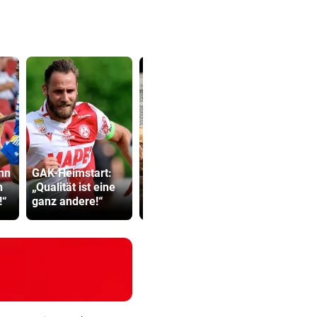
Grillhaus-
nn
GAK-Heimstart:
Abzocke: Neuer
Strittiger K
n
„Qualität ist eine
Name, und weiter
Sager: Abe
!“
ganz andere!“
geht‘s
recht hat …