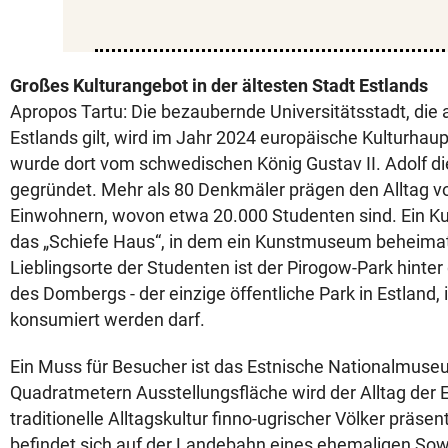
Großes Kulturangebot in der ältesten Stadt Estlands
Apropos Tartu: Die bezaubernde Universitätsstadt, die 
Estlands gilt, wird im Jahr 2024 europäische Kulturhaup
wurde dort vom schwedischen König Gustav II. Adolf die
gegründet. Mehr als 80 Denkmäler prägen den Alltag v
Einwohnern, wovon etwa 20.000 Studenten sind. Ein K
das „Schiefe Haus“, in dem ein Kunstmuseum beheimatet
Lieblingsorte der Studenten ist der Pirogow-Park hin
des Dombergs - der einzige öffentliche Park in Estland,
konsumiert werden darf.
Ein Muss für Besucher ist das Estnische Nationalmus
Quadratmetern Ausstellungsfläche wird der Alltag der 
traditionelle Alltagskultur finno-ugrischer Völker präs
befindet sich auf der Landebahn eines ehemaligen Sow