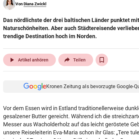
Von
Diana Zwickl
© Krone Multimedia GmbH & Co KG 2026
Muthgasse 2, 1190 Wien
Das nördlichste der drei baltischen Länder punktet mit
Naturschönheiten. Aber auch Städtereisende verlieben 
trendige Destination hoch im Norden.
play_arrow
Artikel anhören
Teilen
Kronen Zeitung als bevorzugte Google-Q
Vor dem Essen wird in Estland traditionellerweise dunk
gesalzener Butter gereicht. Während ich die streichzar
Messer aus Wacholderholz auf das leicht geröstete Geb
unsere Reiseleiterin Eva-Maria schon ihr Glas: „Tere tul