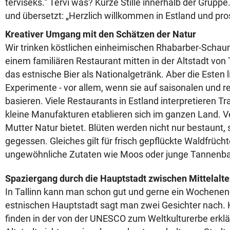
terviseks.“ Tervi was? Kurze Stille innerhalb der Grupp
und übersetzt: „Herzlich willkommen in Estland und pros
Kreativer Umgang mit den Schätzen der Natur
Wir trinken köstlichen einheimischen Rhabarber-Schau
einem familiären Restaurant mitten in der Altstadt von Ta
das estnische Bier als Nationalgetränk. Aber die Esten 
Experimente - vor allem, wenn sie auf saisonalen und r
basieren. Viele Restaurants in Estland interpretieren Tr
kleine Manufakturen etablieren sich im ganzen Land. 
Mutter Natur bietet. Blüten werden nicht nur bestaunt,
gegessen. Gleiches gilt für frisch gepflückte Waldfrücht
ungewöhnliche Zutaten wie Moos oder junge Tannen
Spaziergang durch die Hauptstadt zwischen Mittelalt
In Tallinn kann man schon gut und gerne ein Wochenen
estnischen Hauptstadt sagt man zwei Gesichter nach. K
finden in der von der UNESCO zum Weltkulturerbe erklär