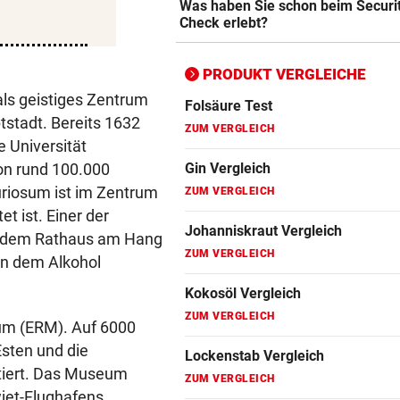
Was haben Sie schon beim Securi
ZUM VERGLEICH
Check erlebt?
Fitbit Vergleich
ZUM VERGLEICH
PRODUKT VERGLEICHE
als geistiges Zentrum
Folsäure Test
tstadt. Bereits 1632
ZUM VERGLEICH
 Universität
on rund 100.000
Gin Vergleich
uriosum ist im Zentrum
ZUM VERGLEICH
 ist. Einer der
Johanniskraut Vergleich
ter dem Rathaus am Hang
ZUM VERGLEICH
 in dem Alkohol
Kokosöl Vergleich
ZUM VERGLEICH
eum (ERM). Auf 6000
Esten und die
Lockenstab Vergleich
entiert. Das Museum
ZUM VERGLEICH
jet-Flughafens.