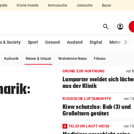
piele
Krone mobile
Immosuche
Jobsuche
Bazar
search
account_circle
Menü aufklappen
Suchen
s & Society
Sport
Gesund
Ausland
Digital
Motor
Wir
(ausgewählt)
Kulinarik
Reisen & Urlaub
Wohnkrone News
Fitness
len
GRUND ZUR HOFFNUNG
vor 
Lamparter meldet sich läche
narik:
aus der Klinik
RUSSISCHE LUFTANGRIFFE
vor 1
Kiew schutzlos: Bub (3) und
Großeltern getötet
TELEFON LÄUFT HEISS
vor 1