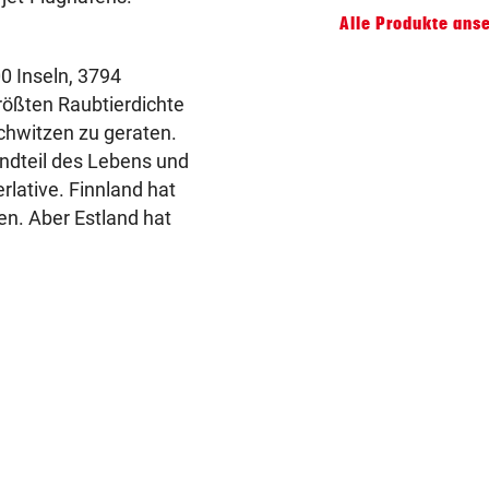
Alle Produkte ans
0 Inseln, 3794
rößten Raubtierdichte
chwitzen zu geraten.
andteil des Lebens und
rlative. Finnland hat
n. Aber Estland hat