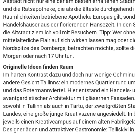
Altstadt nicht nur eine der am besten erhaltenen Sta
und die Ratsapotheke, die als die älteste durchgehend 
Räumlichkeiten betriebene Apotheke Europas gilt, sond
Handelshäuser aus der florierenden Hansezeit. In de
die Altstadt ziemlich voll mit Besuchern. Tipp: Wer ohn
mittelalterliche Flair auf sich wirken lassen mag oder d
Nordspitze des Dombergs, betrachten möchte, sollte d
Morgen oder nach 17 Uhr tun.
Originelle Ideen finden Raum
Im harten Kontrast dazu und doch nur wenige Gehminut
andere Gesicht Tallinns: ein modernes Quartier rund um 
und das Rotermannviertel. Hier entstand ein Handels- 
avantgardistischer Architektur mit gläsernen Fassaden
sowohl in Tallinn als auch in Tartu, der zweitgrößten S
Landes, eine große junge Kreativszene angesiedelt. In 
jeweils einen Kreativcampus auf einem alten Fabrikgelä
Designerläden und attraktiver Gastronomie: Telliskivi in