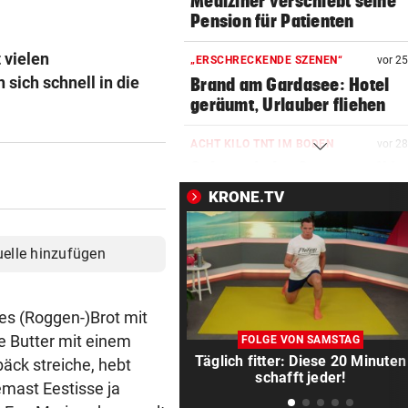
Mediziner verschiebt seine
Pension für Patienten
 vielen
„ERSCHRECKENDE SZENEN“
vor 2
sich schnell in die
Brand am Gardasee: Hotel
geräumt, Urlauber fliehen
ACHT KILO TNT IM BODEN
vor 2
Schon wieder Sprengstoff in
beliebtem See gefunden
KRONE.TV
WURDE NUR 27 JAHRE ALT
vor 3
Uganda trauert! Teamspieler
uelle hinzufügen
Überfall ermordet
„KRONE“-KOMMENTAR
vor 3
les (Roggen-)Brot mit
Kinder, Kinder: Freude und
te Butter mit einem
FOLGE VON SAMSTAG
Arbeit
Täglich fitter: Diese 20 Minuten
äck streiche, hebt
schafft jeder!
emast Eestisse ja
UNFALL IN THALGAU
vor 4