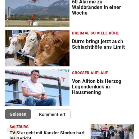
60 Alarme zu
Waldbränden in einer
Woche
DREIMAL SO VIELE KÜHE
Dürre bringt jetzt auch
Schlachthöfe ans Limit
GROSSER AUFLAUF
Von Ailton bis Herzog –
Legendenkick in
Hausmening
(ausgewählt)
Gelesen
Kommentiert
SALZBURG
TV-Star geht mit Kanzler Stocker hart
ins Gericht