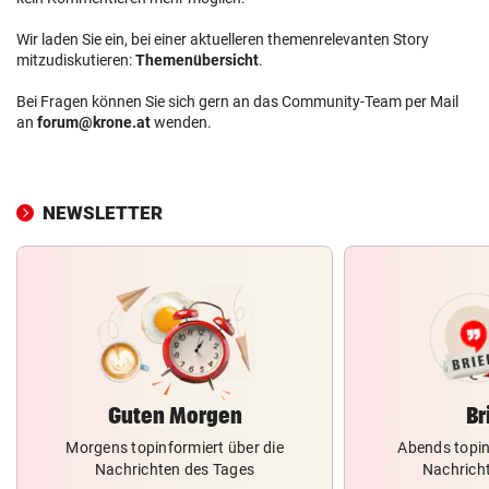
Wir laden Sie ein, bei einer aktuelleren themenrelevanten Story
mitzudiskutieren:
Themenübersicht
.
Bei Fragen können Sie sich gern an das Community-Team per Mail
an
forum@krone.at
wenden.
NEWSLETTER
Guten Morgen
Br
Morgens topinformiert über die
Abends topin
Nachrichten des Tages
Nachrich