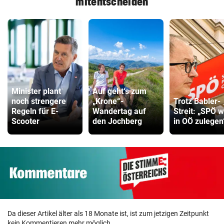
mitentscheiden
Minister plant
Auf geht‘s zum
noch strengere
„Krone“-
Trotz Babler-
Regeln für E-
Wandertag auf
Streit: „SPÖ w
Scooter
den Jochberg
in OÖ zulegen
Da dieser Artikel älter als 18 Monate ist, ist zum jetzigen Zeitpunkt
kein Kommentieren mehr möglich.