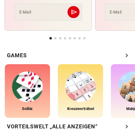
send
E-Mail
E-Mail
Abschicken
chevron_right
GAMES
Solitär
Kreuzworträtsel
Mahj
chevron_right
VORTEILSWELT „ALLE ANZEIGEN“