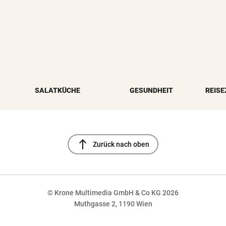
SALATKÜCHE
GESUNDHEIT
REISE
north
Zurück nach oben
© Krone Multimedia GmbH & Co KG 2026
Muthgasse 2, 1190 Wien