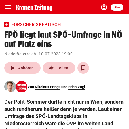
menu
account_circle
Navigation
Anmelden
Abo
close
Schließen
ein-/ausklappen
FORSCHER SKEPTISCH
Abonnieren
FPÖ liegt laut SPÖ-Umfrage in NÖ
auf Platz eins
account_circle
arrow_right
Anmelden
Niederösterreich
10.07.2023 19:00
pin_drop
arrow_right
Bundesland auswäh
Wien
play_arrow
Anhören
Teilen
bookmark
Merkliste
Von
Nikolaus Frings
und
Erich Vogl
Suchbegriff
search
Der Polit-Sommer dürfte nicht nur in Wien, sondern
eingeben
auch rundherum heißer denn je werden. Laut einer
Umfrage des SPÖ-Landtagsklubs in
Niederösterreich wäre die ÖVP im weiten Land