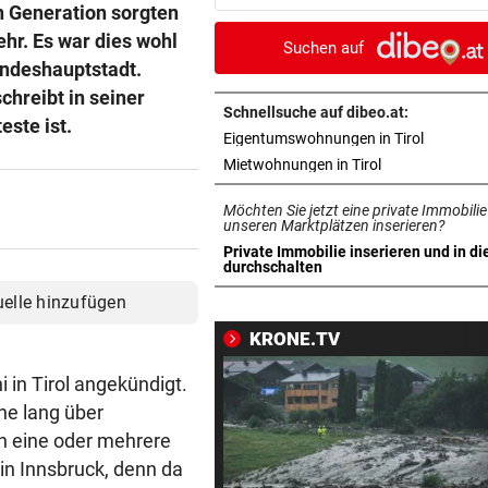
n Generation sorgten
Drogenring aufgeflogen
hr. Es war dies wohl
Suchen auf
SEIT ANFANG 2023
vor ein
andeshauptstadt.
Lebensmittelpreise auf höch
chreibt in seiner
Stand geklettert
Schnellsuche auf dibeo.at:
este ist.
in neuem 
Eigentumswohnungen in Tirol
AUSSAGE ÜBER KINDER
vor ein
in neuem Tab ö
Mietwohnungen in Tirol
Steirische ÖVP-Chefin kritis
Möchten Sie jetzt eine private Immobilie
den Bundeskanzler
unseren Marktplätzen inserieren?
Private Immobilie inserieren und in di
„WERMUTSTROPFEN“
vor ein
in neuem Tab öffnen
durchschalten
Verletzter Salzburg-Kicker: 
uelle hinzufügen
Diagnose ist da!
KRONE.TV
SPRICHT ÜBER FAMILIE
vor ein
i in Tirol angekündigt.
Royale Ehekrise? Das sagt
he lang über
Ehemann von Beatrice
n eine oder mehrere
„MONSTER-EINSATZ“
vor 
in Innsbruck, denn da