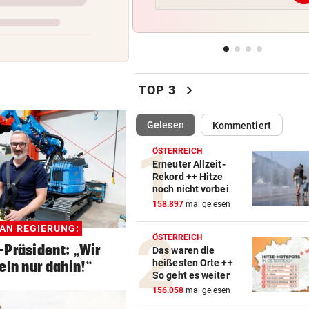
Der nächste Badesee muss j
geschlossen werden
SCHWIMM-EM IN PARIS
vor 
Halbfinal-Aus für Luca Karl 
chevron_right
K.o.-Sprintbewerb
TOP 3
„KANN DAS JEMAND ...“
vor 
(ausgewählt)
Gelesen
Kommentiert
Insta-Video von Ski-Idol läs
Braathen ausflippen
ÖSTERREICH
Erneuter Allzeit-
Rekord ++ Hitze
NA MAHLZEIT!
vor 
noch nicht vorbei
Nordkorea empfiehlt Hundef
158.897
mal gelesen
gegen die Hitze
 AN REGIERUNG:
ÖSTERREICH
-Präsident: „Wir
Das waren die
heißesten Orte ++
eln nur dahin!“
So geht es weiter
156.058
mal gelesen