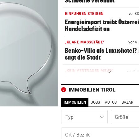
Schweine verendet
EINFUHREN STEIGEN
vor 3
Energieimport treibt Österre
Handelsdefizit an
„KLARE MASSSTÄBE“
vor 4
Benko-Villa als Luxushotel?
sagt die Stadt
„KEIN VERTRAUEN MEHR“
vor ein
Erste Nation fordert Infantin
Rücktritt auf
IMMOBILIEN TIROL
EMOTIONALE BEDEUTUNG
vor ein
IMMOBILIEN
JOBS
AUTOS
BAZAR
Corinna & Danilo ließen sich
Partnertattoo stechen
Typ
SCHLAG GEGEN DEALER
vor ein
14 Festnahmen: Steirischer