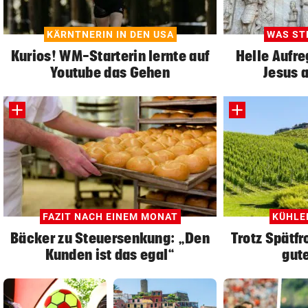
KÄRNTNERIN IN DEN USA
WAS ST
Kurios! WM-Starterin lernte auf
Helle Aufr
Youtube das Gehen
Jesus 
FAZIT NACH EINEM MONAT
KÜHLE
Bäcker zu Steuersenkung: „Den
Trotz Spätfr
Kunden ist das egal“
gut