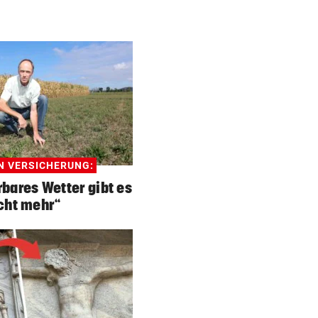
N VERSICHERUNG:
rbares Wetter gibt es
cht mehr“