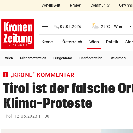
Vorteilswelt
ePaper
Community
Gewinns
close
Schließen
menu
Menü aufklappen
Fr., 07.08.2026
29°C
Wien
Abonnieren
(ausgewählt)
Krone+
Österreich
Wien
Politik
Star
account_circle
arrow_right
Anmelden
Wien
Niederösterreich
Burgenland
Oberösterreich
Steiermark
pin_drop
arrow_right
Bundesland auswäh
Wien
„KRONE“-KOMMENTAR
bookmark
Merkliste
Tirol ist der falsche Or
Klima-Proteste
Suchbegriff
search
eingeben
Tirol
12.06.2023 11:00