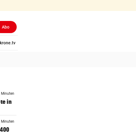
Abo
tschaft
krone.tv
Wissen
Gericht
Kolumnen
Freizeit
Reise
Ti
9 Minuten
te in
4 Minuten
 400