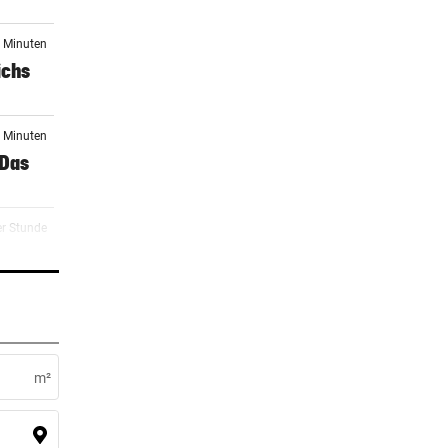
3 Minuten
ichs
1 Minuten
 Das
er Stunde
o zum
er Stunde
m²
er Stunde