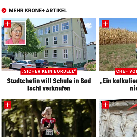
MEHR KRONE+ ARTIKEL
„SICHER KEIN BORDELL“
CHEF VO
Stadtchefin will Schule in Bad
„Ein kalkulie
Ischl verkaufen
ni