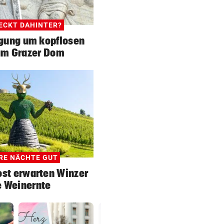
ECKT DAHINTER?
egung um kopflosen
am Grazer Dom
RE NÄCHTE GUT
ost erwarten Winzer
e Weinernte