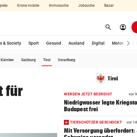
piele
Krone mobile
Immosuche
Jobsuche
Bazar
search
account_circle
Menü aufklappen
Suchen
s & Society
Sport
Gesund
Ausland
Digital
Motor
Wir
(ausgewählt)
Kärnten
Salzburg
Tirol
Vorarlberg
len
Tirol
t für
WERDEN JETZT BEERDIGT
vor 
Niedrigwasser legte Kriegsto
Budapest frei
TIERSCHÜTZER GESCHOCKT
vor 1
Mit Versorgung überfordert: