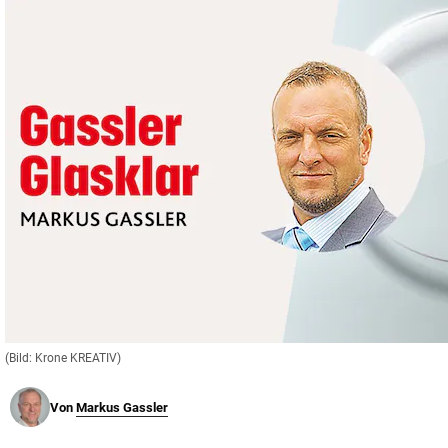
© Krone Multimedia GmbH & Co KG 2026
Muthgasse 2, 1190 Wien
(Bild: Krone KREATIV)
Von
Markus Gassler