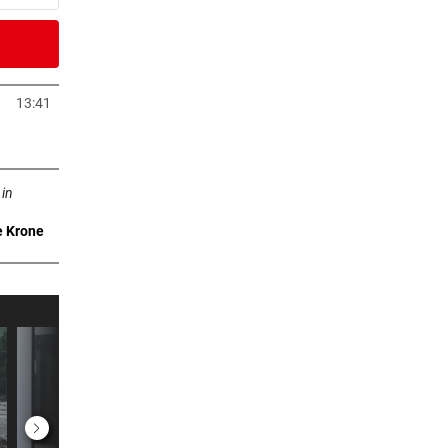
er Stunde
sten
13:41
Tab öffnen
er Stunde
ffnen
iert
 in
e Krone
er Stunde
Die
er Stunde
2 Stunden