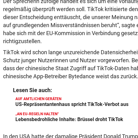
Der Sprecherin zufolge handelt es sich um eine vorläu
regelmäßig überprüft werden soll. TikTok kritisierte den 
dieser Entscheidung enttäuscht, die unserer Meinung na
auf grundlegenden Missverständnissen beruht“, sagte 
habe sich mit der EU-Kommission in Verbindung gesetz
richtigzustellen.
TikTok wird schon lange unzureichende Datensicherhei
Schutz junger Nutzerinnen und Nutzer vorgeworfen. Be
dass der chinesische Staat Zugriff auf TikTok-Daten h
chinesische App-Betreiber Bytedance weist das zurück
Lesen Sie auch:
AUF AMTLICHEN GERÄTEN
US-Repräsentantenhaus spricht TikTok-Verbot aus
„AN EU-REGELN HALTEN“
Lebensbedrohliche Inhalte: Brüssel droht TikTok
In den USA hatte der damalige Präsident Donald Trump 