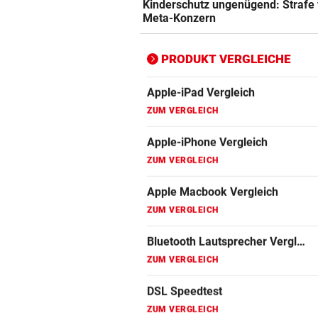
Kinderschutz ungenügend: Strafe 
ZUM VERGLEICH
Meta-Konzern
Bluetooth Lautsprecher Vergleich
ZUM VERGLEICH
PRODUKT VERGLEICHE
DSL Speedtest
ZUM VERGLEICH
Fernseher Vergleich
ZUM VERGLEICH
Fritz Repeater Vergleich
ZUM VERGLEICH
Gaming Laptop Vergleich
ZUM VERGLEICH
Grafikkarten Vergleich
ZUM VERGLEICH