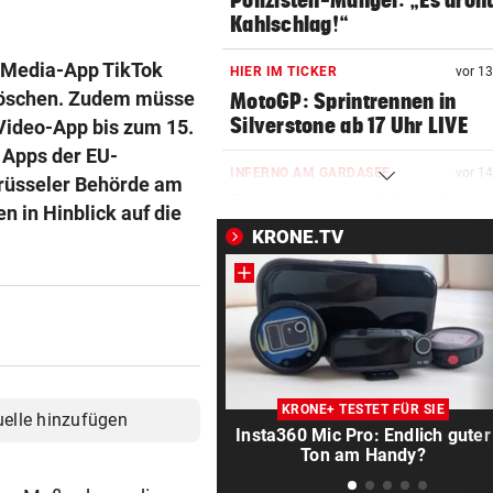
Polizisten-Mangel: „Es droht
Kahlschlag!“
-Media-App TikTok
HIER IM TICKER
vor 1
 löschen. Zudem müsse
MotoGP: Sprintrennen in
Silverstone ab 17 Uhr LIVE
Video-App bis zum 15.
 Apps der EU-
INFERNO AM GARDASEE
vor 1
Brüsseler Behörde am
Entwarnung nach Brand:
 in Hinblick auf die
Evakuierte dürfen zurück
KRONE.TV
SOMMERCUP 2026 LIVE:
vor 1
Hard um Platz drei – Kiel ge
Luzern im Finale!
HERZOG & CO. IN AKTION
vor 2
LIVE: Legendentreffen! Rapi
KRONE+ TESTET FÜR SIE
uelle hinzufügen
gegen Werder Bremen
Insta360 Mic Pro: Endlich guter
Ton am Handy?
NACH WANDERUNG
vor 4