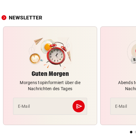
NEWSLETTER
Guten Morgen
Morgens topinformiert über die
Abends t
Nachrichten des Tages
Nachr
send
E-Mail
E-Mail
Abschicken