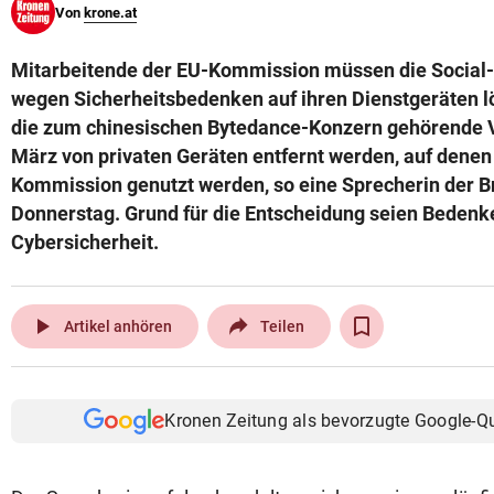
Von
krone.at
© Krone Multimedia GmbH & Co KG 2026
Muthgasse 2, 1190 Wien
Mitarbeitende der EU-Kommission müssen die Social
wegen Sicherheitsbedenken auf ihren Dienstgeräten
die zum chinesischen Bytedance-Konzern gehörende 
März von privaten Geräten entfernt werden, auf denen
Kommission genutzt werden, so eine Sprecherin der 
Donnerstag. Grund für die Entscheidung seien Bedenken
Cybersicherheit.
play_arrow
Artikel anhören
Teilen
Kronen Zeitung als bevorzugte Google-Q