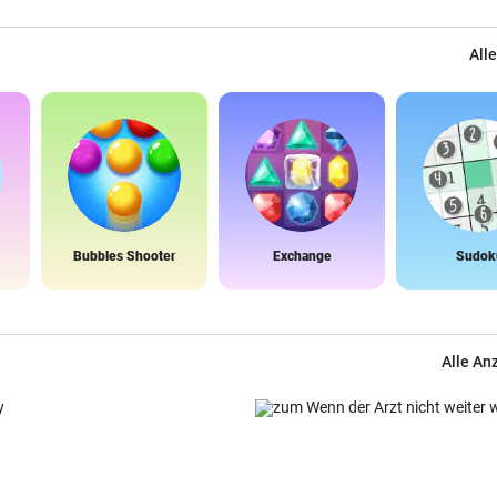
Alle
Bubbles Shooter
Exchange
Sudok
Alle An