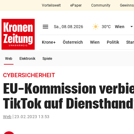
Vorteilswelt
ePaper
Community
Gewinns
close
Schließen
menu
Menü aufklappen
Sa., 08.08.2026
30°C
Wien
Abonnieren
Krone+
Österreich
Wien
Politik
Star
account_circle
arrow_right
Anmelden
(ausgewählt)
Web
Elektronik
Spiele
pin_drop
arrow_right
Bundesland auswäh
Wien
CYBERSICHERHEIT
bookmark
Merkliste
EU-Kommission verbie
TikTok auf Diensthan
Suchbegriff
search
eingeben
Web
23.02.2023 13:53