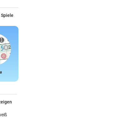
 Spiele
u
Snake
zeigen