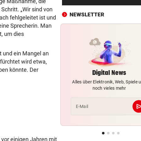
fige Maßnahme, die
22-Jährige erlitt auf Hochst
Schritt. „Wir sind von
Schwächeanfall
NEWSLETTER
ch fehlgeleitet ist und
AFLE TOP-SPIEL:
vor ein
eine Sprecherin. Man
LIVE: Vienna Vikings treffen 
t, um dies
Wroclav Panthers
t und ein Mangel an
NACH ABSCHIED AUS RIED
vor ein
fürchtet wird etwa,
Sieg! Erfolgreiches Debüt fü
Senft in Karlsruhe
aben könnte. Der
Digital News
.
Alles über Elektronik, Web, Spiele 
BUNDESLIGA IM TICKER
vor ein
noch vieles mehr
LIVE ab 17 Uhr: GAK gegen Au
Lustenau
se
E-Mail
ALLES WAR KLAR, DANN
vor ein
Überraschende Gründe: Tran
Drama um Ilzer-Ass!
vor einigen Jahren mit
GERICHTSENTSCHEIDUNG
vor ein