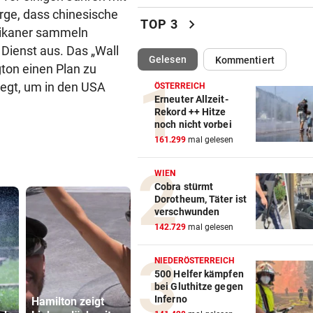
rge, dass chinesische
ÖAMTC nicht gerufen: 130 Eu
chevron_right
TOP 3
Strafe für Lenker
rikaner sammeln
Dienst aus. Das „Wall
(ausgewählt)
Gelesen
Kommentiert
NACH ARBEIT IM EINSATZ
vor 
gton einen Plan zu
60 Alarme zu Waldbränden i
egt, um in den USA
ÖSTERREICH
einer Woche
Erneuter Allzeit-
Rekord ++ Hitze
noch nicht vorbei
NAMEN VERWECHSELT
vor 
161.299
mal gelesen
Frau bekam in Italien falsch
Embryo eingesetzt
WIEN
Cobra stürmt
DREIMAL SO VIELE KÜHE
vor 
Dorotheum, Täter ist
Dürre bringt jetzt auch
verschwunden
Schlachthöfe ans Limit
142.729
mal gelesen
STATT SCHACHGENIE
vor 
NIEDERÖSTERREICH
András Baka soll neuer Präs
500 Helfer kämpfen
bei Gluthitze gegen
Ungarns werden
Inferno
Hamilton zeigt
„Ich habe selbst
Dürre bringt