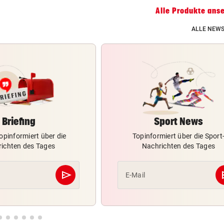
Alle Produkte ans
ALLE NEWS
Briefing
Sport News
opinformiert über die
Topinformiert über die Sport
ichten des Tages
Nachrichten des Tages
send
s
E-Mail
Abschicken