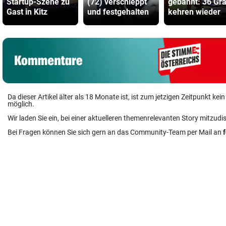
Startup-Szene zu
(72) verschleppt
gebannt: 36 Gr
Gast in Kitz
und festgehalten
kehren wieder
Da dieser Artikel älter als 18 Monate ist, ist zum jetzigen Zeitpunkt k
möglich.
Wir laden Sie ein, bei einer aktuelleren themenrelevanten Story mitzudi
Bei Fragen können Sie sich gern an das Community-Team per Mail an