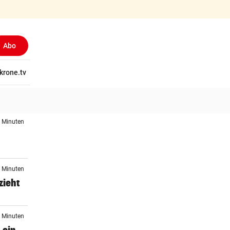
Abo
tschaft
krone.tv
Wissen
Gericht
Kolumnen
Freizeit
Reise
Ti
7 Minuten
1 Minuten
zieht
1 Minuten