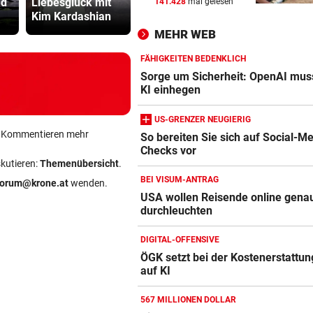
ad
Liebesglück mit
zu einem Vanek
auch Schla
141.428
mal gelesen
AUFSTEIGER WILL DUO
vor 
Kim Kardashian
aufgeschaut!“
ans Limit
Transfer-Hammer um gleich
MEHR WEB
ÖFB-Teamspieler?
FÄHIGKEITEN BEDENKLICH
SCHWERE KOLLISIONEN
vor 
Sorge um Sicherheit: OpenAI mus
Tirol: Drei verletzte Biker n
KI einhegen
heftigen Unfällen
US-GRENZER NEUGIERIG
ein Kommentieren mehr
VOM LAND KÄRNTEN
vor 
So bereiten Sie sich auf Social-M
Checks vor
Amazon-Kindle Vergleich
Mehr Geld für Kastration vo
skutieren:
Themenübersicht
.
Streunerkatzen
ZUM VERGLEICH
BEI VISUM-ANTRAG
forum@krone.at
wenden.
USA wollen Reisende online gena
Apple-iPad Vergleich
durchleuchten
ZUM VERGLEICH
DIGITAL-OFFENSIVE
Apple-iPhone Vergleich
ÖGK setzt bei der Kostenerstattung
ZUM VERGLEICH
auf KI
Apple Macbook Vergleich
567 MILLIONEN DOLLAR