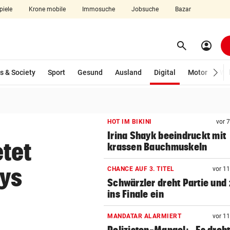
piele
Krone mobile
Immosuche
Jobsuche
Bazar
search
account_circle
Menü aufklappen
Suchen
(ausgewählt)
s & Society
Sport
Gesund
Ausland
Digital
Motor
Wir
len
HOT IM BIKINI
vor 
Irina Shayk beeindruckt mit
tet
krassen Bauchmuskeln
dys
CHANCE AUF 3. TITEL
vor 1
Schwärzler dreht Partie und 
ins Finale ein
MANDATAR ALARMIERT
vor 1