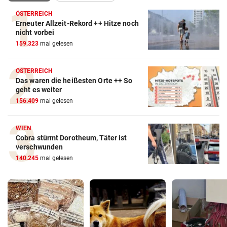
ÖSTERREICH
Erneuter Allzeit-Rekord ++ Hitze noch
nicht vorbei
159.323
mal gelesen
ÖSTERREICH
Das waren die heißesten Orte ++ So
geht es weiter
156.409
mal gelesen
WIEN
Cobra stürmt Dorotheum, Täter ist
verschwunden
140.245
mal gelesen