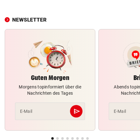
NEWSLETTER
Guten Morgen
Br
Morgens topinformiert über die
Abends topin
Nachrichten des Tages
Nachrich
send
E-Mail
E-Mail
Abschicken