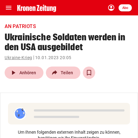
menu
account_circle
Navigation
Anmelden
Abo
close
Schließen
ein-/ausklappen
AN PATRIOTS
Abonnieren
Ukrainische Soldaten werden in
den USA ausgebildet
account_circle
arrow_right
Anmelden
Ukraine-Krieg
10.01.2023 20:05
pin_drop
arrow_right
Bundesland auswäh
Wien
play_arrow
Anhören
Teilen
bookmark
Merkliste
Suchbegriff
search
eingeben
Um Ihnen folgenden externen Inhalt zeigen zu können,