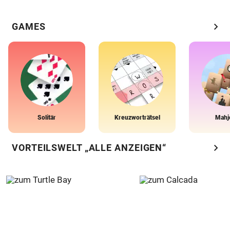
chevron_right
GAMES
Solitär
Kreuzworträtsel
Mahj
chevron_right
VORTEILSWELT „ALLE ANZEIGEN“