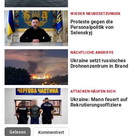
WIEDER NEUBESETZUNGEN
Proteste gegen die
Personalpolitik von
Selenskyj
NÄCHTLICHE ANGRIFFE
Ukraine setzt russisches
Drohnenzentrum in Brand
ATTACKEN HÄUFEN SICH
Ukraine: Mann feuert auf
Rekrutierungsoffiziere
(ausgewählt)
Gelesen
Kommentiert