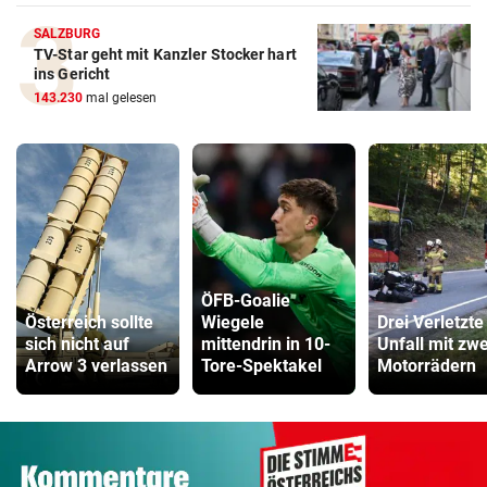
SALZBURG
TV-Star geht mit Kanzler Stocker hart
ins Gericht
143.230
mal gelesen
ÖFB-Goalie
Österreich sollte
Wiegele
Drei Verletzte
sich nicht auf
mittendrin in 10-
Unfall mit zwe
Arrow 3 verlassen
Tore-Spektakel
Motorrädern