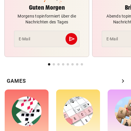
Guten Morgen
Br
Morgens topinformiert über die
Abends topin
Nachrichten des Tages
Nachrich
send
E-Mail
E-Mail
Abschicken
chevron_right
GAMES