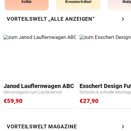
Solitär
Kreuzworträtsel
Mahj
chevron_right
VORTEILSWELT „ALLE ANZEIGEN“
Janod Lauflernwagen ABC
Hervorragend zum Laufenlernen
Einfache & schnelle Montag
€59,90
€27,90
chevron_right
VORTEILSWELT MAGAZINE