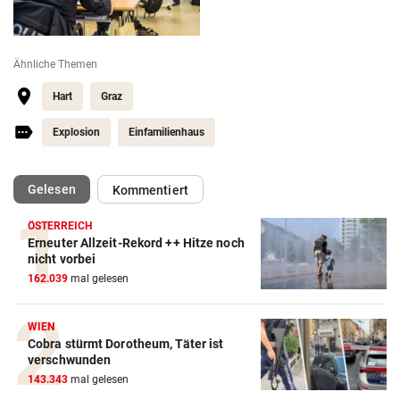
Ähnliche Themen
Hart
Graz
Explosion
Einfamilienhaus
(ausgewählt)
Gelesen
Kommentiert
ÖSTERREICH
Erneuter Allzeit-Rekord ++ Hitze noch
nicht vorbei
162.039
mal gelesen
WIEN
Cobra stürmt Dorotheum, Täter ist
verschwunden
143.343
mal gelesen