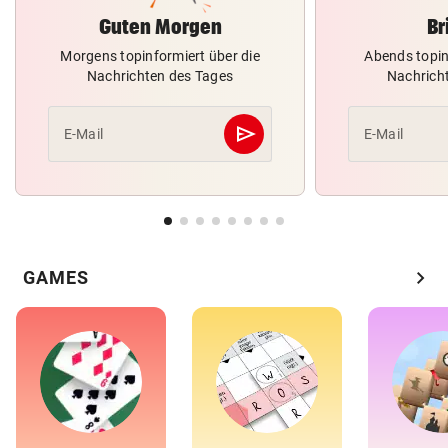
Guten Morgen
Br
Morgens topinformiert über die
Abends topin
Nachrichten des Tages
Nachrich
send
E-Mail
E-Mail
Abschicken
chevron_right
GAMES