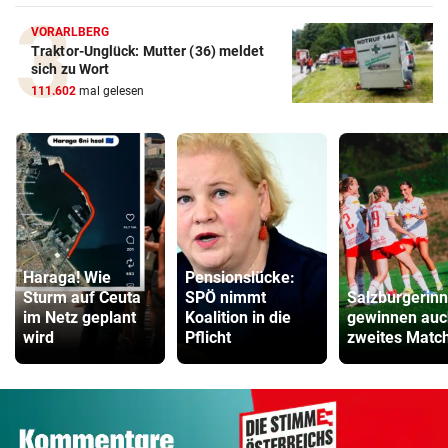
VORARLBERG
Traktor-Unglück: Mutter (36) meldet
sich zu Wort
111.602
mal gelesen
Haraga! Wie
Pensionslücke:
Sturm auf Ceuta
SPÖ nimmt
Salzburgerin
im Netz geplant
Koalition in die
gewinnen auch
wird
Pflicht
zweites Matc