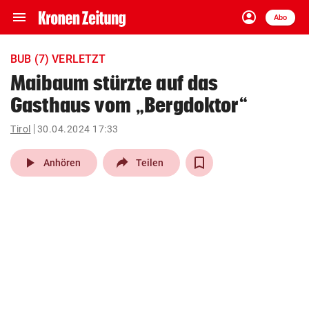
menu
account_circle
Navigation
Anmelden
Abo
close
Schließen
ein-/ausklappen
BUB (7) VERLETZT
Abonnieren
Maibaum stürzte auf das
Gasthaus vom „Bergdoktor“
account_circle
arrow_right
Anmelden
Tirol
30.04.2024 17:33
pin_drop
arrow_right
Bundesland auswäh
Wien
play_arrow
Anhören
Teilen
bookmark
Merkliste
Suchbegriff
search
eingeben