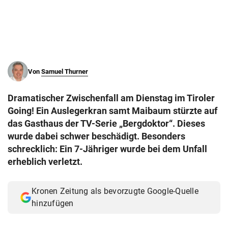
© Krone Multimedia GmbH & Co KG 2026
Muthgasse 2, 1190 Wien
Von
Samuel Thurner
Dramatischer Zwischenfall am Dienstag im Tiroler
Going! Ein Auslegerkran samt Maibaum stürzte auf
das Gasthaus der TV-Serie „Bergdoktor“. Dieses
wurde dabei schwer beschädigt. Besonders
schrecklich: Ein 7-Jähriger wurde bei dem Unfall
erheblich verletzt.
Kronen Zeitung als bevorzugte Google-Quelle
hinzufügen