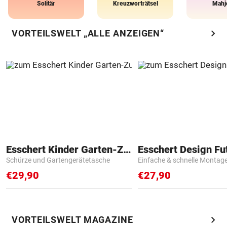
Solitär
Kreuzworträtsel
Mahj
chevron_right
VORTEILSWELT „ALLE ANZEIGEN“
Esschert Kinder Garten-Zubehör
Schürze und Gartengerätetasche
Einfache & schnelle Montag
€29,90
€27,90
chevron_right
VORTEILSWELT MAGAZINE