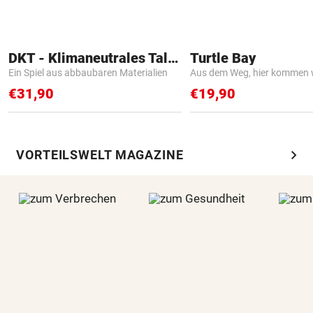
DKT - Klimaneutrales Talent
Turtle Bay
Ein Spiel aus abbaubaren Materialien
Aus dem Weg, hier kommen w
€31,90
€19,90
chevron_right
VORTEILSWELT MAGAZINE