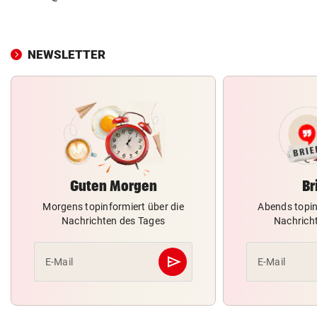
NEWSLETTER
Guten Morgen
Br
Morgens topinformiert über die
Abends topin
Nachrichten des Tages
Nachrich
send
E-Mail
E-Mail
Abschicken