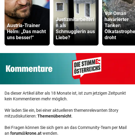
Vor Oman
Justizmitarbeiteri
havarierter
Austria-Trainer
n als
Tanker:
Helm: „Das macht
Schmugglerin aus
Ölkatastroph
uns besser!“
Liebe?
droht
Da dieser Artikel älter als 18 Monate ist, ist zum jetzigen Zeitpunkt
kein Kommentieren mehr möglich.
Wir laden Sie ein, bei einer aktuelleren themenrelevanten Story
mitzudiskutieren:
Themenübersicht
.
Bei Fragen können Sie sich gern an das Community-Team per Mail
an
forum@krone.at
wenden.