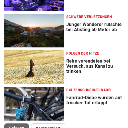
SCHWERE VERLETZUNGEN
Junger Wanderer rutschte
bei Abstieg 50 Meter ab
FOLGEN DER HITZE
Rehe verendeten bei
Versuch, aus Kanal zu
trinken
BOLZENSCHNEIDER DABEI
Fahrrad-Diebe wurden auf
frischer Tat ertappt
(ausgewählt)