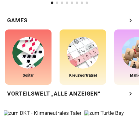
chevron_right
GAMES
Solitär
Kreuzworträtsel
Mahj
chevron_right
VORTEILSWELT „ALLE ANZEIGEN“