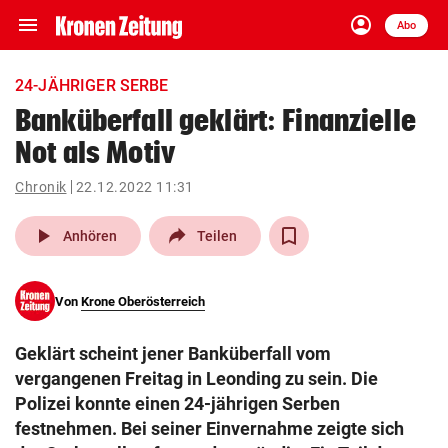
menu
account_circle
Navigation
Anmelden
Abo
close
Schließen
ein-/ausklappen
24-JÄHRIGER SERBE
Abonnieren
Banküberfall geklärt: Finanzielle
Not als Motiv
account_circle
arrow_right
Anmelden
Chronik
22.12.2022 11:31
pin_drop
arrow_right
Bundesland auswäh
Wien
play_arrow
Anhören
Teilen
bookmark
Merkliste
Von
Krone Oberösterreich
Suchbegriff
search
Geklärt scheint jener Banküberfall vom
eingeben
vergangenen Freitag in Leonding zu sein. Die
Polizei konnte einen 24-jährigen Serben
festnehmen. Bei seiner Einvernahme zeigte sich