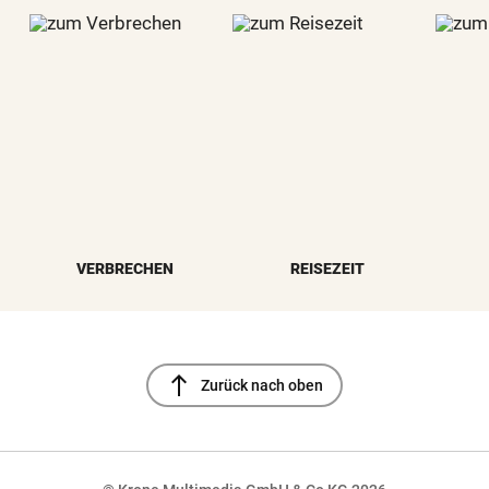
VERBRECHEN
REISEZEIT
north
Zurück nach oben