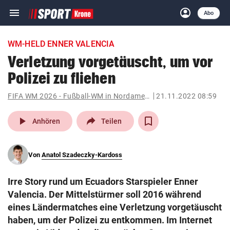
menu
account_circle
Navigation
Anmelden
Abo
close
Schließen
ein-/ausklappen
WM-HELD ENNER VALENCIA
Abonnieren
Verletzung vorgetäuscht, um vor
Polizei zu fliehen
account_circle
arrow_right
Anmelden
FIFA WM 2026 - Fußball-WM in Nordamerika
21.11.2022 08:59
pin_drop
arrow_right
Bundesland auswäh
Wien
play_arrow
Anhören
Teilen
bookmark
Merkliste
Von
Anatol Szadeczky-Kardoss
Suchbegriff
search
Irre Story rund um Ecuadors Starspieler Enner
eingeben
Valencia. Der Mittelstürmer soll 2016 während
eines Ländermatches eine Verletzung vorgetäuscht
haben, um der Polizei zu entkommen. Im Internet