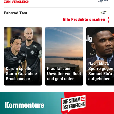
ZUM VERGLEICH
Kinderfahrrad Vergleich
Alle Produkte ansehen
ZUM VERGLEICH
Nach Eklat:
Darum spielte
Frau fällt bei
Sperre gegen
Sturm Graz ohne
Unwetter von Boot
Samuel Eto‘o
Brustsponsor
und geht unter
aufgehoben