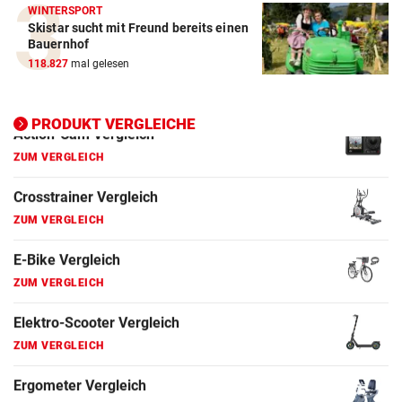
WINTERSPORT
E-Bike Vergleich
Skistar sucht mit Freund bereits einen
ZUM VERGLEICH
Bauernhof
118.827
mal gelesen
Elektro-Scooter Vergleich
ZUM VERGLEICH
PRODUKT VERGLEICHE
Ergometer Vergleich
ZUM VERGLEICH
Fahrrad Test
ZUM VERGLEICH
Fahrradanhänger Vergleich
ZUM VERGLEICH
Faszienrolle Vergleich
ZUM VERGLEICH
Hoverboard Vergleich