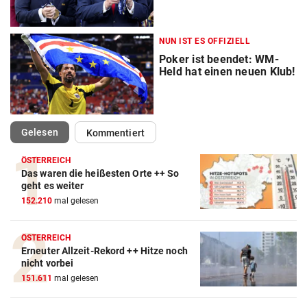
NUN IST ES OFFIZIELL
Poker ist beendet: WM-
Held hat einen neuen Klub!
(ausgewählt)
Gelesen
Kommentiert
ÖSTERREICH
Das waren die heißesten Orte ++ So
geht es weiter
152.210
mal gelesen
Action-Cam Vergleich
ÖSTERREICH
ZUM VERGLEICH
Erneuter Allzeit-Rekord ++ Hitze noch
nicht vorbei
Crosstrainer Vergleich
151.611
mal gelesen
ZUM VERGLEICH