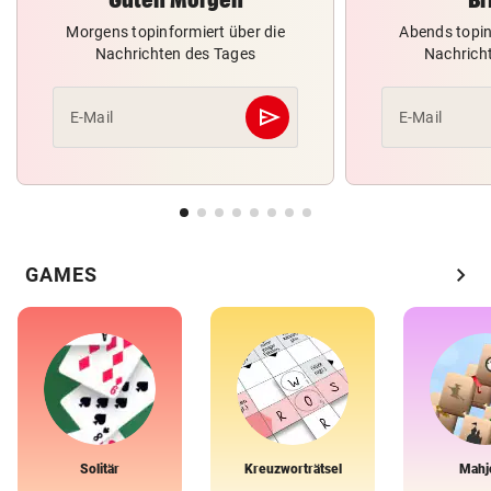
Morgens topinformiert über die
Abends topin
Nachrichten des Tages
Nachrich
send
E-Mail
E-Mail
Abschicken
chevron_right
GAMES
Solitär
Kreuzworträtsel
Mahj