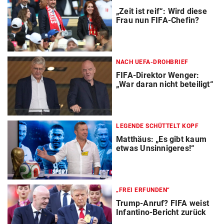
„Zeit ist reif“: Wird diese
Frau nun FIFA-Chefin?
NACH UEFA-DROHBRIEF
FIFA-Direktor Wenger:
„War daran nicht beteiligt“
LEGENDE SCHÜTTELT KOPF
Matthäus: „Es gibt kaum
etwas Unsinnigeres!“
„FREI ERFUNDEN“
Trump-Anruf? FIFA weist
Infantino-Bericht zurück