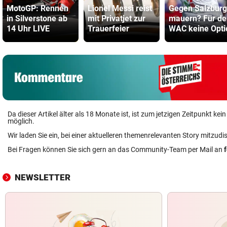
MotoGP: Rennen
Lionel Messi reist
Gegen Salzburg
in Silverstone ab
mit Privatjet zur
mauern? Für de
14 Uhr LIVE
Trauerfeier
WAC keine Opti
Da dieser Artikel älter als 18 Monate ist, ist zum jetzigen Zeitpunkt k
möglich.
Wir laden Sie ein, bei einer aktuelleren themenrelevanten Story mitzudi
Bei Fragen können Sie sich gern an das Community-Team per Mail an
NEWSLETTER