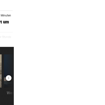
1 Minuten
rt um
er Stunde
Tour
er Stunde
ug
er Stunde
mm
ASTRO-ASTRID IM TALK:
ÖAMTC KLÄRT A
Wertschätzende Aussprachen,
Von der Piste ins Ge
Verbindungen klären
Wann droht Ha
er Stunde