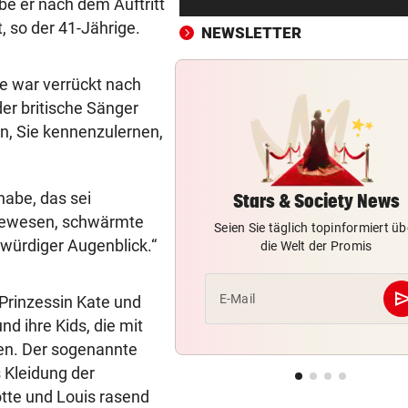
be er nach dem Auftritt
Banken auf dem Prüfstand: D
 so der 41-Jährige.
statt Filiale?
NEWSLETTER
SOMMERGEWINNSPIEL 2026
e war verrückt nach
3 x 1 Traumurlaub mit Lidl R
der britische Sänger
gewinnen!
ön, Sie kennenzulernen,
FEUER IN NORDITALIEN
vor ein
Waldbrände eskalieren! Aut
habe, das sei
A4 teils gesperrt
Stars & Society News
 gewesen, schwärmte
Seien Sie täglich topinformiert üb
KEINE SPUR ...
vor 
kwürdiger Augenblick.“
die Welt der Promis
Fake-Hochzeit! Ronaldo hat 
getäuscht
se
E-Mail
 Prinzessin Kate und
nd ihre Kids, die mit
KINDHEITSERINNERUNGEN
vor 
Juhu! Die Diddl-Maus ist end
gen. Der sogenannte
wieder zurück
s Kleidung der
otte und Louis rasend
VATER VERSTORBEN
vor 