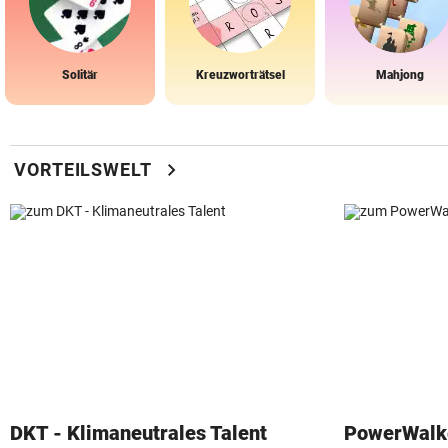
Solitär
Kreuzworträtsel
Mahjong
chevron_right
VORTEILSWELT
DKT - Klimaneutrales Talent
PowerWalk