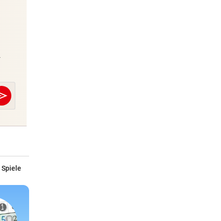
A
Stars & Society News
-
Seien Sie täglich topinformiert über
die Welt der Promis
end
send
E-Mail
Abschicken
Abschicken
 Spiele