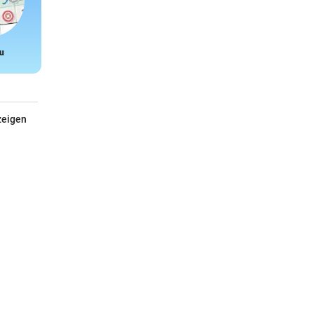
u
Snake
zeigen
Esschert Design Futterhaus