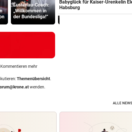
Babyglück für Kaiser-Urenkelin E
Lustenau-Coach:
„Ceuta-Ereignisse
erschossen
Habsburg
n
„Willkommen in
Härtetest für
Waren es z
on
der Bundesliga!“
Sicherheit der EU“
Täter?
ein Kommentieren mehr
skutieren:
Themenübersicht
.
forum@krone.at
wenden.
ALLE NEWS