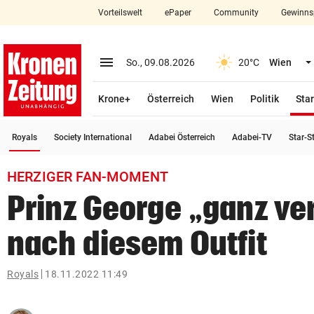
Vorteilswelt
ePaper
Community
Gewinns
close
Schließen
menu
Menü aufklappen
So., 09.08.2026
20°C
Wien
Abonnieren
Krone+
Österreich
Wien
Politik
Star
account_circle
arrow_right
Anmelden
(ausgewählt)
Royals
Society International
Adabei Österreich
Adabei-TV
Star-S
pin_drop
arrow_right
Bundesland auswäh
Wien
HERZIGER FAN-MOMENT
bookmark
Merkliste
Prinz George „ganz ve
nach diesem Outfit
Suchbegriff
search
eingeben
Royals
18.11.2022 11:49