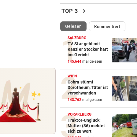
Lionel Messi reist mit Privatj
chevron_right
TOP 3
Trauerfeier
(ausgewählt)
Gelesen
Kommentiert
WIRBEL UM PRÄSIDENTEN
vor 
Statement! FIFA wittert Ka
SALZBURG
gegen Infantino
TV-Star geht mit
Kanzler Stocker hart
ins Gericht
„LUCKY PUNCH CLUB“
vor 
145.644
mal gelesen
Die große Kunst, richtig witz
sein
WIEN
Cobra stürmt
DAS SAGT PARTEICHEF
vor 
Dorotheum, Täter ist
Trotz Babler-Streit: „SPÖ wir
verschwunden
OÖ zulegen“
143.762
mal gelesen
GEFAHR DURCH HITZE
vor 
VORARLBERG
„Diese Menschen dürfen wir 
Traktor-Unglück:
Mutter (36) meldet
vergessen“
sich zu Wort