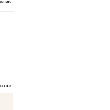
leonore
:
Trotz Babler-
Babybauch und
Geldsc
wei
Streit: „SPÖ wird
bewegende
dürfen
in OÖ zulegen“
Offenbarung
mitent
LETTER