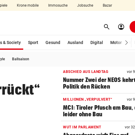
piele
Krone mobile
Immosuche
Jobsuche
Bazar
search
account_circle
Menü aufklappen
Suchen
(ausgewählt)
s & Society
Sport
Gesund
Ausland
Digital
Motor
Wir
tyle
Ballsaison
len
ABSCHIED AUS LANDTAG
vor 
Nummer Zwei der NEOS kehr
rrückt“
Politik den Rücken
MILLIONEN „VERPULVERT“
vor 
MCI: Tiroler Pfusch am Bau,
leider ohne Bau
WUT IM PARLAMENT
vor 3