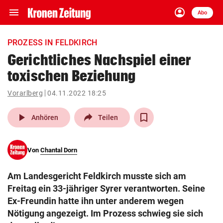
menu
account_circle
Navigation
Anmelden
Abo
close
Schließen
ein-/ausklappen
PROZESS IN FELDKIRCH
Abonnieren
Gerichtliches Nachspiel einer
toxischen Beziehung
account_circle
arrow_right
Anmelden
Vorarlberg
04.11.2022 18:25
pin_drop
arrow_right
Bundesland auswäh
Wien
play_arrow
Anhören
Teilen
bookmark
Merkliste
Von
Chantal Dorn
Suchbegriff
search
Am Landesgericht Feldkirch musste sich am
eingeben
Freitag ein 33-jähriger Syrer verantworten. Seine
Ex-Freundin hatte ihn unter anderem wegen
Nötigung angezeigt. Im Prozess schwieg sie sich