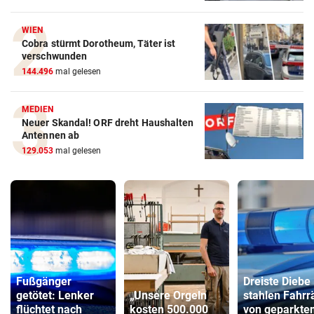
WIEN
Cobra stürmt Dorotheum, Täter ist
verschwunden
144.496
mal gelesen
MEDIEN
Neuer Skandal! ORF dreht Haushalten
Antennen ab
129.053
mal gelesen
Fußgänger
Dreiste Diebe
getötet: Lenker
„Unsere Orgeln
stahlen Fahrr
flüchtet nach
kosten 500.000
von geparkte