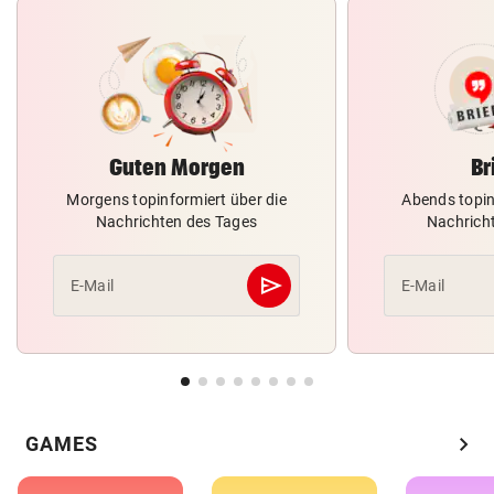
Guten Morgen
Br
Morgens topinformiert über die
Abends topin
Nachrichten des Tages
Nachrich
send
E-Mail
E-Mail
Abschicken
chevron_right
GAMES