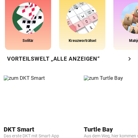
Solitär
Kreuzworträtsel
Mahj
chevron_right
VORTEILSWELT „ALLE ANZEIGEN“
DKT Smart
Turtle Bay
Das erste DKT mit Smart-App
Aus dem Weg, hier kommen w