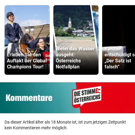
Wenn das Wasser
Kanzler
Erleben Sie den
ausgeht:
entschuldigt s
Auftakt der Global
Österreichs
„Der Satz ist
Champions Tour!
Notfallplan
falsch“
Da dieser Artikel älter als 18 Monate ist, ist zum jetzigen Zeitpunkt
kein Kommentieren mehr möglich.