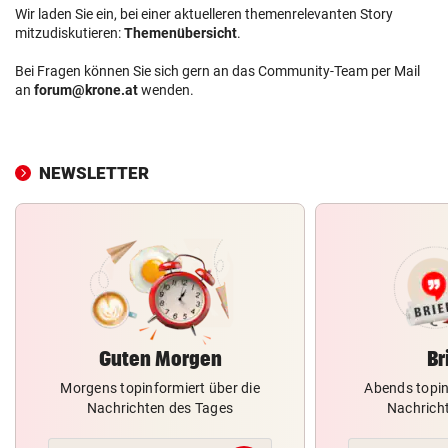
Wir laden Sie ein, bei einer aktuelleren themenrelevanten Story
mitzudiskutieren:
Themenübersicht
.
Bei Fragen können Sie sich gern an das Community-Team per Mail
an
forum@krone.at
wenden.
NEWSLETTER
Guten Morgen
Br
Morgens topinformiert über die
Abends topin
Nachrichten des Tages
Nachrich