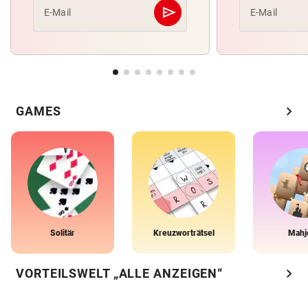
send
E-Mail
E-Mail
Abschicken
chevron_right
GAMES
Solitär
Kreuzworträtsel
Mahj
chevron_right
VORTEILSWELT „ALLE ANZEIGEN“