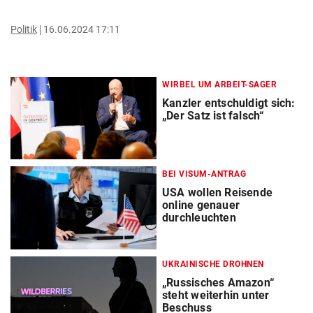
Politik
16.06.2024 17:11
WIRBEL UM ARBEIT-SAGER
Kanzler entschuldigt sich:
„Der Satz ist falsch“
BEI VISUM-ANTRAG
USA wollen Reisende
online genauer
durchleuchten
UKRAINISCHE DROHNEN
„Russisches Amazon“
steht weiterhin unter
Beschuss