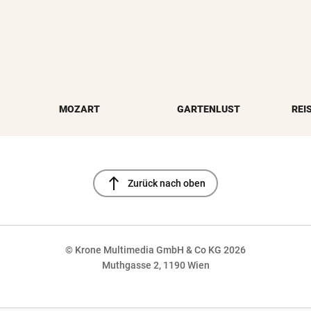
MOZART
GARTENLUST
REI
north
Zurück nach oben
© Krone Multimedia GmbH & Co KG 2026
Muthgasse 2, 1190 Wien