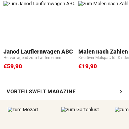
Janod Lauflernwagen ABC
Hervorragend zum Laufenlernen
Kreativer Malspaß für Kinde
€59,90
€19,90
chevron_right
VORTEILSWELT MAGAZINE