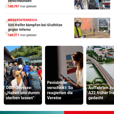
verschwunden
140.797
mal gelesen
NIEDERÖSTERREICH
500 Helfer kämpfen bei Gluthitze
gegen Inferno
140.271
mal gelesen
Penisbilder
ÖBB-Odyssee:
verschickt: So
Auffahrten zu
„Haben uns dumm
reagierten die
A22 früher fre
sterben lassen“
Vereine
gedacht