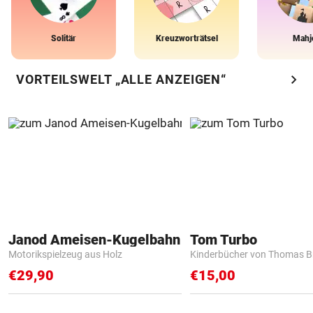
Solitär
Kreuzworträtsel
Mahj
chevron_right
VORTEILSWELT „ALLE ANZEIGEN“
Janod Ameisen-Kugelbahn
Tom Turbo
Motorikspielzeug aus Holz
Kinderbücher von Thomas B
€29,90
€15,00