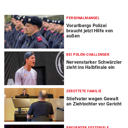
PERSONALMANGEL
Vorarlbergs Polizei
braucht jetzt Hilfe von
außen
BEI POLEN-CHALLENGER
Nervenstarker Schwärzler
zieht ins Halbfinale ein
ZERÜTTETE FAMILIE
Stiefvater wegen Gewalt
an Ziehtochter vor Gericht
BREGENZER FESTSPIELE