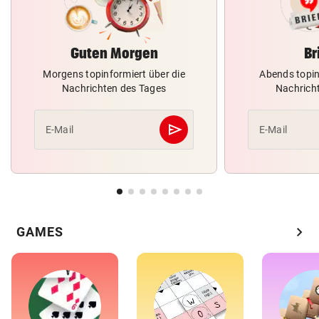
Guten Morgen
Br
Morgens topinformiert über die
Abends topin
Nachrichten des Tages
Nachrich
send
E-Mail
E-Mail
Abschicken
chevron_right
GAMES