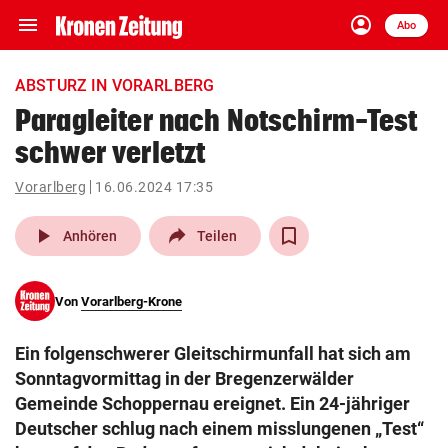
menu
account_circle
Navigation
Anmelden
Abo
close
Schließen
ein-/ausklappen
ABSTURZ IN VORARLBERG
Abonnieren
Paragleiter nach Notschirm-Test
schwer verletzt
account_circle
arrow_right
Anmelden
Vorarlberg
16.06.2024 17:35
pin_drop
arrow_right
Bundesland auswäh
Wien
play_arrow
Anhören
Teilen
bookmark
Merkliste
Von
Vorarlberg-Krone
Suchbegriff
search
Ein folgenschwerer Gleitschirmunfall hat sich am
eingeben
Sonntagvormittag in der Bregenzerwälder
Gemeinde Schoppernau ereignet. Ein 24-jähriger
Deutscher schlug nach einem misslungenen „Test“