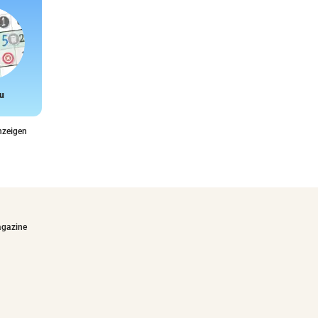
u
Snake
nzeigen
agazine