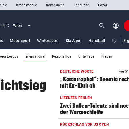
piele
Krone mobile
Immosuche
Jobsuche
Bazar
search
account_circle
Menü aufklappen
Suchen
24°C
Wien
ix
Motorsport
Wintersport
Ski Alpin
Handball
Eishocke
Er
(ausgewählt)
ropa League
International
Regionalliga
Unterhaus
Frauen
len
DEUTLICHE WORTE
vor 5
„Katastrophal“: Benatia rec
lichtsieg
mit Ex-Klub ab
LIZENZEN FEHLEN
Zwei Bullen-Talente sind noc
der Warteschleife
RÜCKSCHLAG VOR US OPEN