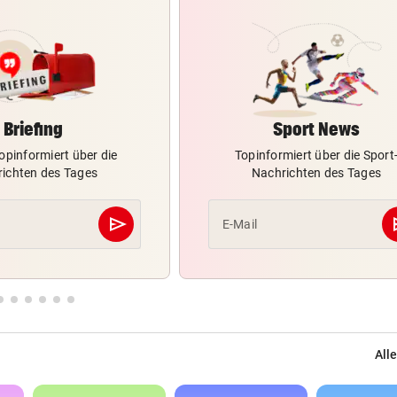
Briefing
Sport News
opinformiert über die
Topinformiert über die Sport
ichten des Tages
Nachrichten des Tages
send
s
E-Mail
Abschicken
Alle