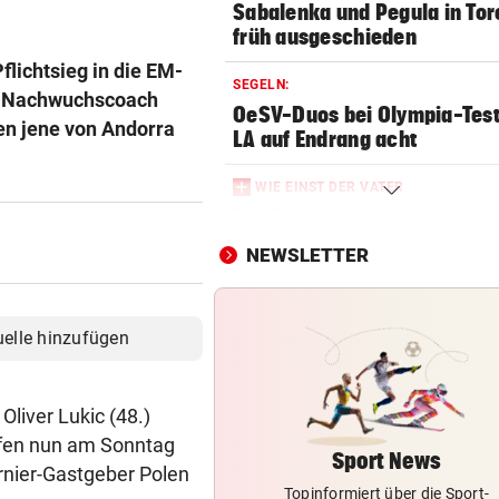
Sabalenka und Pegula in Tor
früh ausgeschieden
lichtsieg in die EM-
SEGELN:
FB-Nachwuchscoach
OeSV-Duos bei Olympia-Test
en jene von Andorra
LA auf Endrang acht
WIE EINST DER VATER
Top-Talent klopft in deutsch
Bundesliga an
NEWSLETTER
SCHLUSSTAG WARTET
Röber am Podest, „Captain C
uelle hinzufügen
stark verbessert
MOURINHO GREIFT DURCH
Oliver Lukic (48.)
Diese Regeln gelten ab sofor
effen nun am Sonntag
die Real-Spieler
Sport News
rnier-Gastgeber Polen
Topinformiert über die Sport-
VEREIN NIMMT ABSCHIED