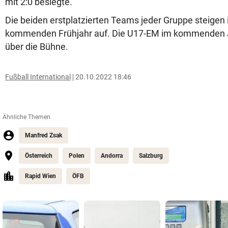
mit 2:0 besiegte.
Die beiden erstplatzierten Teams jeder Gruppe steigen i
kommenden Frühjahr auf. Die U17-EM im kommenden J
über die Bühne.
Fußball International
20.10.2022 18:46
Ähnliche Themen
Manfred Zsak
Österreich
Polen
Andorra
Salzburg
Rapid Wien
ÖFB