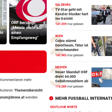
SALZBURG
TV-Star geht mit
Kanzler Stocker hart
ins Gericht
ORF beruhigt:
147.259
mal gelesen
„Meiste mehr als
Dürre und Hitze
Drohung: 3
ht
einen
setzen dem
Besucher 
WIEN
d
Empfangsweg“
Grundwasser zu
Festival ve
Cobra stürmt
Dorotheum, Täter ist
verschwunden
143.983
mal gelesen
MEDIEN
Neuer Skandal! ORF
dreht 64.000
ein Kommentieren mehr
Gebührenzahlern ab
116.280
mal gelesen
skutieren:
Themenübersicht
.
forum@krone.at
wenden.
MEHR FUSSBALL INTERNATI
DEUTLICHE WORTE