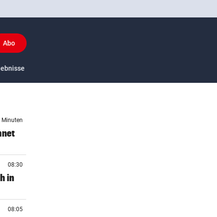
Abo
y
gebnisse
US-Sport
1 Minuten
hnet
08:30
h in
08:05