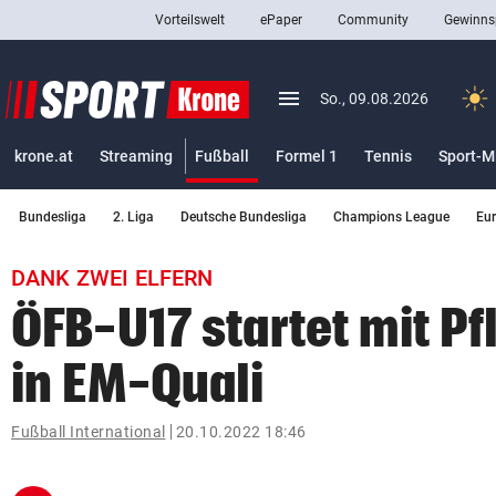
Vorteilswelt
ePaper
Community
Gewinns
close
Schließen
menu
Menü aufklappen
So., 09.08.2026
Abonnieren
(ausgewählt)
krone.at
Streaming
Fußball
Formel 1
Tennis
Sport-M
account_circle
arrow_right
Anmelden
Bundesliga
2. Liga
Deutsche Bundesliga
Champions League
Eu
pin_drop
arrow_right
Bundesland auswäh
Wien
DANK ZWEI ELFERN
bookmark
Merkliste
ÖFB-U17 startet mit Pf
in EM-Quali
Suchbegriff
search
eingeben
Fußball International
20.10.2022 18:46