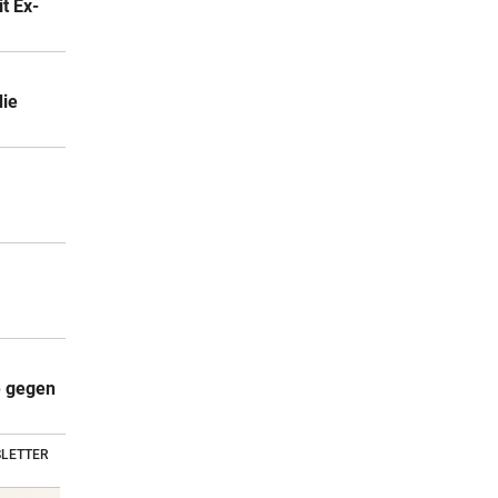
t Ex-
die
e gegen
LETTER