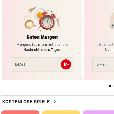
Guten Morgen
Morgens topinformiert über die
Abends t
Nachrichten des Tages
Nachr
send
E-Mail
E-Mail
Abschicken
chevron_right
KOSTENLOSE SPIELE