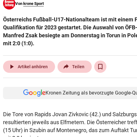
Von
krone Sport
© Krone Multimedia GmbH & Co KG 2026
Muthgasse 2, 1190 Wien
Österreichs Fußball-U17-Nationalteam ist mit einem Pf
Qualifikation für 2023 gestartet. Die Auswahl von Ö
Manfred Zsak besiegte am Donnerstag in Torun in Pol
mit 2:0 (1:0).
play_arrow
Artikel anhören
Teilen
Kronen Zeitung als bevorzugte Google-Q
Die Tore von Rapids Jovan Zivkovic (42.) und Salzburgs 
resultierten jeweils aus Elfmetern. Die Österreicher tr
(15 Uhr) in Szubin auf Montenegro, das zum Auftakt Tu