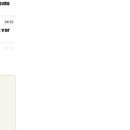
onto
08:02
 vor
07:58
er
07:47
olin“
07:42
t für
Guten Morgen
Morgens topinformiert über die
06:29