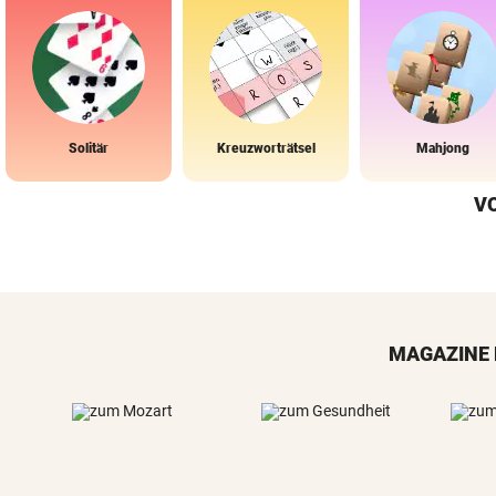
Solitär
Kreuzworträtsel
Mahjong
V
MAGAZINE 