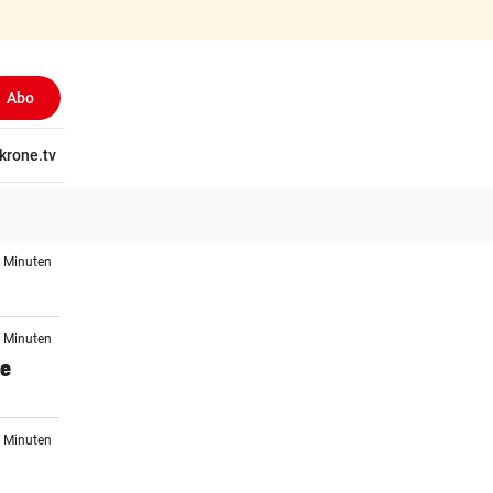
Abo
tschaft
krone.tv
Wissen
Gericht
Kolumnen
Freizeit
Reise
Ti
4 Minuten
4 Minuten
se
4 Minuten