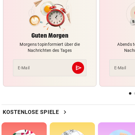
Guten Morgen
Morgens topinformiert über die
Abends t
Nachrichten des Tages
Nachr
send
E-Mail
E-Mail
Abschicken
chevron_right
KOSTENLOSE SPIELE