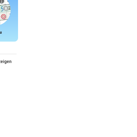
u
Snake
zeigen