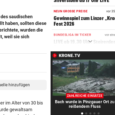
Silverstone ab 17 Uhr LIVE
NEUN GROSSE PREISE
vor 3
 des saudischen
Gewinnspiel zum Linzer „Kr
t haben, sollten diese
Fest 2026
richtete, wurden die
BUNDESLIGA IM TICKER
vor ein
 weil sie sich
LIVE ab 19.30 Uhr: Steirerde
Hartberg – Sturm
KRONE.TV
BUNDESLIGA IM TICKER
vor ein
LIVE ab 17 Uhr: GAK gegen Au
Lustenau
SOMMERGEWINNSPIEL 2026
vor 
uelle hinzufügen
Wir verlosen 22 x 1
Getränkekühler für heiße Ta
ZAHLREICHE EINSÄTZE
Bach wurde in Pinzgauer Ort zu
er im Alter von 30 bis
VOLLEYBALL – FRAUEN
vor 
reißendem Fluss
wurde gewaltsam
Österreich verliert EM-Test