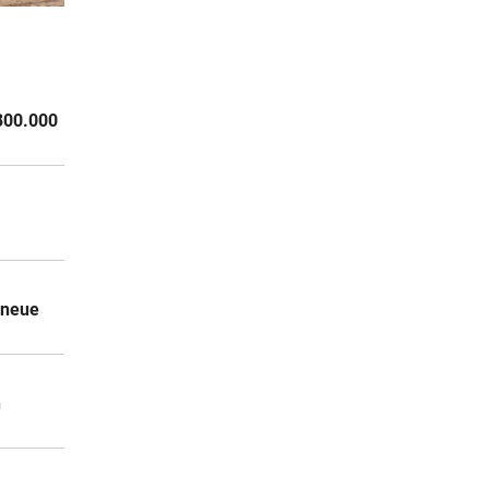
n um
9 Stunden
300.000
9 Stunden
 neue
h