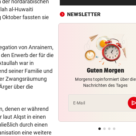
n der nordarabischen
Montenegro 0:3!
lah al-Huwaiti
NEWSLETTER
g Oktober fassten sie
UNTER EINER BEDINGUNG
vor 
USA will Blockade von irani
Häfen stoppen
2. LIGA – 2. RUNDE
vor 
legation von Anrainern,
3:0! Absteiger BW Linz schie
r den Erwerb der für die
Wacker Innsbruck ab
taullah war in
Guten Morgen
end seiner Familie und
NACH ELFER-RÜCKNAHME
vor 
n der Zwangsräumung
Morgens topinformiert über die
Hinterseer über VAR: „Ist ei
Nachrichten des Tages
Ärger über die
absoluter Skandal!“
WEGEN CEUTA-KRISE
vor 
se
E-Mail
n, denen er während
Spanien kontert: Jetzt
Grenzkontrollen für Italien
laut Alqst in einen
ießlich durch einen
SONNTAG NOCH IM KASTEN
vor 
nisation eine weitere