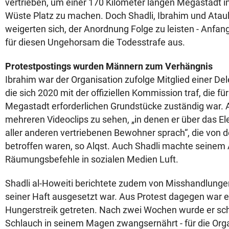
vertrieben, um einer 170 Kilometer langen Megastadt i
Wüste Platz zu machen. Doch Shadli, Ibrahim und Ataul
weigerten sich, der Anordnung Folge zu leisten - Anfan
für diesen Ungehorsam die Todesstrafe aus.
Protestpostings wurden Männern zum Verhängnis
Ibrahim war der Organisation zufolge Mitglied einer De
die sich 2020 mit der offiziellen Kommission traf, die fü
Megastadt erforderlichen Grundstücke zuständig war. A
mehreren Videoclips zu sehen, „in denen er über das El
aller anderen vertriebenen Bewohner sprach“, die vo
betroffen waren, so Alqst. Auch Shadli machte seinem 
Räumungsbefehle in sozialen Medien Luft.
Shadli al-Howeiti berichtete zudem von Misshandlunge
seiner Haft ausgesetzt war. Aus Protest dagegen war er 
Hungerstreik getreten. Nach zwei Wochen wurde er schl
Schlauch in seinem Magen zwangsernährt - für die Orga