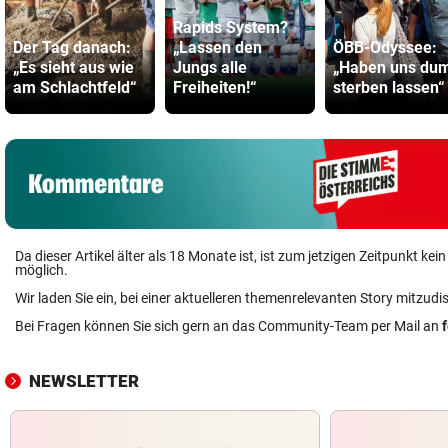
Rapids System?
Der Tag danach:
„Lassen den
ÖBB-Odyssee:
„Es sieht aus wie
Jungs alle
„Haben uns d
am Schlachtfeld“
Freiheiten!“
sterben lassen“
Da dieser Artikel älter als 18 Monate ist, ist zum jetzigen Zeitpunkt k
möglich.
Wir laden Sie ein, bei einer aktuelleren themenrelevanten Story mitzudi
Bei Fragen können Sie sich gern an das Community-Team per Mail an
NEWSLETTER