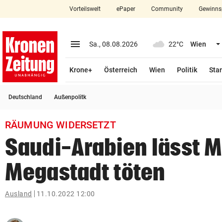
Vorteilswelt
ePaper
Community
Gewinns
close
Schließen
menu
Menü aufklappen
Sa., 08.08.2026
22°C
Wien
Abonnieren
Krone+
Österreich
Wien
Politik
Star
account_circle
arrow_right
Anmelden
Deutschland
Außenpolitk
pin_drop
arrow_right
Bundesland auswäh
Wien
RÄUMUNG WIDERSETZT
bookmark
Merkliste
Saudi-Arabien lässt M
Megastadt töten
Suchbegriff
search
eingeben
Ausland
11.10.2022 12:00