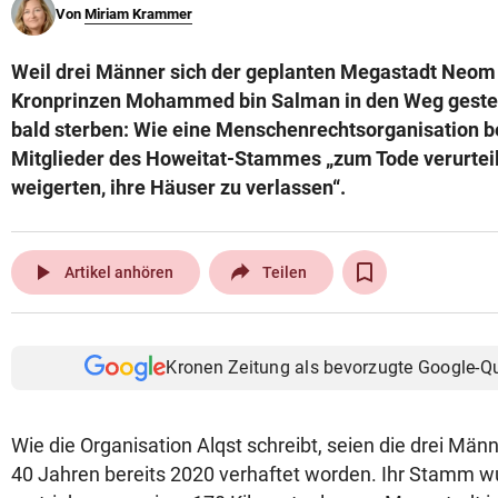
Von
Miriam Krammer
© Krone Multimedia GmbH & Co KG 2026
Muthgasse 2, 1190 Wien
Weil drei Männer sich der geplanten Megastadt Neom
Kronprinzen Mohammed bin Salman in den Weg gestell
bald sterben: Wie eine Menschenrechtsorganisation be
Mitglieder des Howeitat-Stammes „zum Tode verurteilt,
weigerten, ihre Häuser zu verlassen“.
play_arrow
Artikel anhören
Teilen
Kronen Zeitung als bevorzugte Google-Q
Wie die Organisation Alqst schreibt, seien die drei Männ
40 Jahren bereits 2020 verhaftet worden. Ihr Stamm 