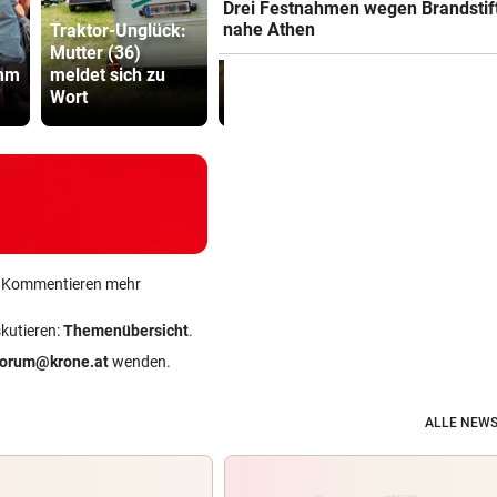
Drei Festnahmen wegen Brandstif
nahe Athen
Traktor-Unglück:
Mutiges
Mutter (36)
Hollywood wird
Sager wirkt
umm
meldet sich zu
zur violetten
Mütter-Auf
Wort
Realität
gegen Kanz
ein Kommentieren mehr
skutieren:
Themenübersicht
.
forum@krone.at
wenden.
ALLE NEWS