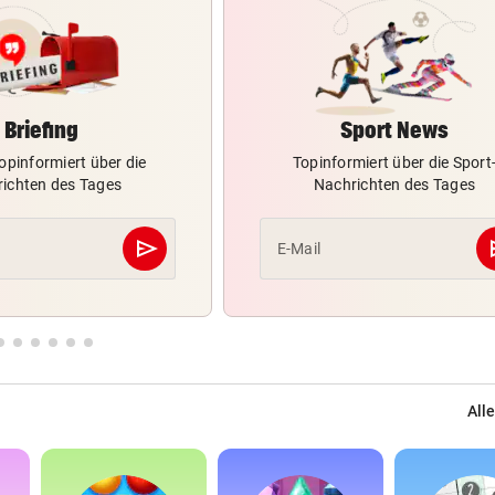
Briefing
Sport News
opinformiert über die
Topinformiert über die Sport
ichten des Tages
Nachrichten des Tages
send
s
E-Mail
Abschicken
Alle