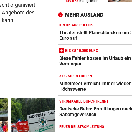
140.572
mal gelesen
Theater stellt Planschbecke
echt organisiert
300.000 Euro auf
le Angebote des
MEHR AUSLAND
n kann.
NACH WIEN AUF MYKONOS
vor 
KRITIK AUS POLITIK
Luxus am Meer! Sabalenka
Theater stellt Planschbecken um 
gewährt private Einblicke
Euro auf
BIS ZU 10.000 EURO
„IHR SEID DER HAMMER!“
vor 
Feuerwehr befreite Kalb aus
Diese Fehler kosten im Urlaub ein
Vermögen
misslicher Lage
31 GRAD IN ITALIEN
Mittelmeer erreicht immer wieder
Höchstwerte
STROMKABEL DURCHTRENNT
Deutsche Bahn: Ermittlungen nac
Sabotageversuch
FEUER BEI STROMLEITUNG