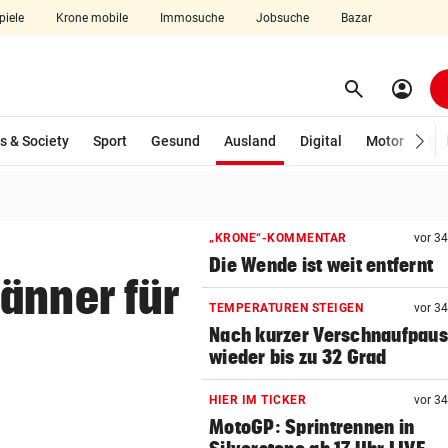
piele
Krone mobile
Immosuche
Jobsuche
Bazar
search
account_circle
Menü aufklappen
Suchen
(ausgewählt)
s & Society
Sport
Gesund
Ausland
Digital
Motor
Wir
len
„KRONE“-KOMMENTAR
vor 3
Die Wende ist weit entfernt
änner für
TEMPERATUREN STEIGEN
vor 3
Nach kurzer Verschnaufpau
wieder bis zu 32 Grad
HIER IM TICKER
vor 3
MotoGP: Sprintrennen in