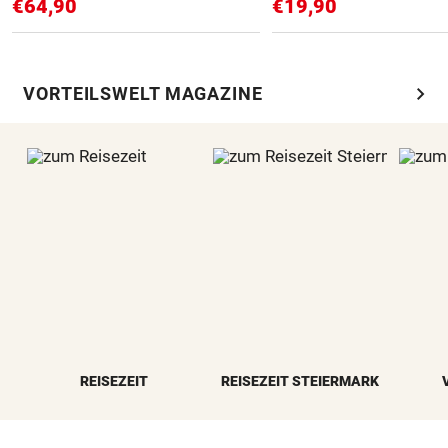
€64,90
€19,90
chevron_right
VORTEILSWELT MAGAZINE
REISEZEIT
REISEZEIT STEIERMARK