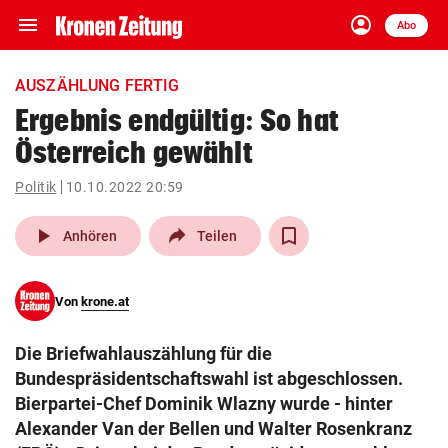
menu
account_circle
Navigation
Anmelden
Abo
close
Schließen
ein-/ausklappen
AUSZÄHLUNG FERTIG
Abonnieren
Ergebnis endgültig: So hat
Österreich gewählt
account_circle
arrow_right
Anmelden
Politik
10.10.2022 20:59
pin_drop
arrow_right
Bundesland auswäh
Wien
play_arrow
Anhören
Teilen
bookmark
Merkliste
Von
krone.at
Suchbegriff
search
Die Briefwahlauszählung für die
eingeben
Bundespräsidentschaftswahl ist abgeschlossen.
Bierpartei-Chef Dominik Wlazny wurde - hinter
Alexander Van der Bellen und Walter Rosenkranz