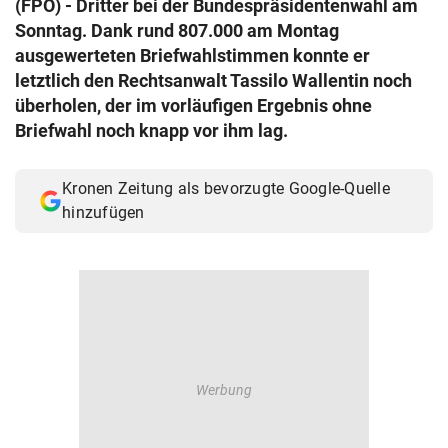
(FPÖ) - Dritter bei der Bundespräsidentenwahl am
© Krone Multimedia GmbH & Co KG 2026
Sonntag. Dank rund 807.000 am Montag
Muthgasse 2, 1190 Wien
ausgewerteten Briefwahlstimmen konnte er
letztlich den Rechtsanwalt Tassilo Wallentin noch
überholen, der im vorläufigen Ergebnis ohne
Briefwahl noch knapp vor ihm lag.
Kronen Zeitung als bevorzugte Google-Quelle
hinzufügen