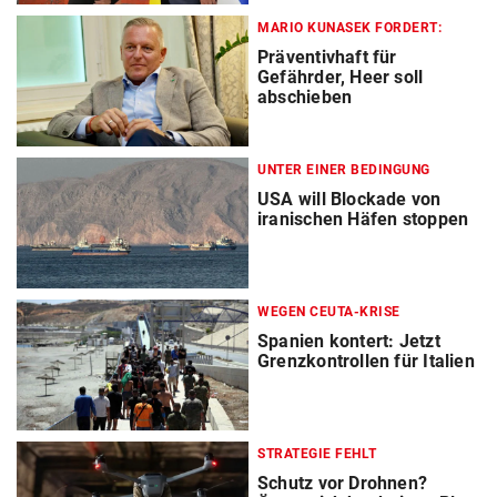
MARIO KUNASEK FORDERT:
Präventivhaft für
Gefährder, Heer soll
abschieben
UNTER EINER BEDINGUNG
USA will Blockade von
iranischen Häfen stoppen
WEGEN CEUTA-KRISE
Spanien kontert: Jetzt
Grenzkontrollen für Italien
STRATEGIE FEHLT
Schutz vor Drohnen?