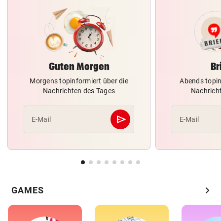
Guten Morgen
Br
Morgens topinformiert über die
Abends topin
Nachrichten des Tages
Nachrich
send
E-Mail
E-Mail
Abschicken
chevron_right
GAMES