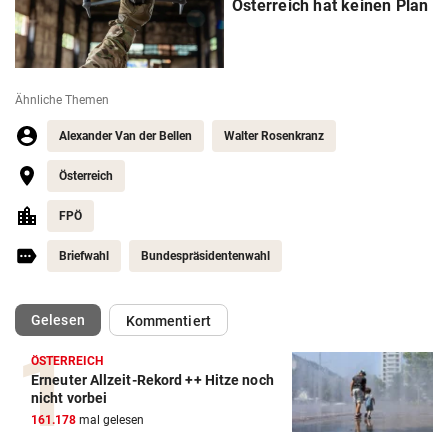
Österreich hat keinen Plan
Ähnliche Themen
Alexander Van der Bellen
Walter Rosenkranz
Österreich
FPÖ
Briefwahl
Bundespräsidentenwahl
(ausgewählt)
Gelesen
Kommentiert
ÖSTERREICH
Erneuter Allzeit-Rekord ++ Hitze noch
nicht vorbei
161.178
mal gelesen