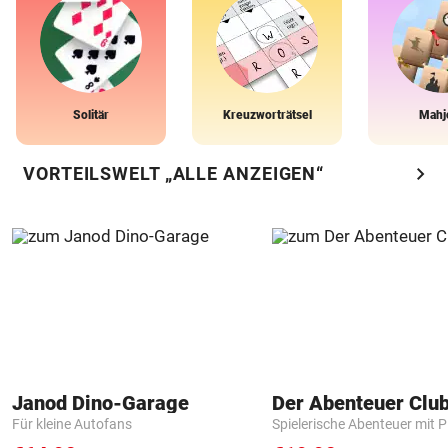
Solitär
Kreuzworträtsel
Mahj
chevron_right
VORTEILSWELT „ALLE ANZEIGEN“
Janod Dino-Garage
Der Abenteuer Clu
Für kleine Autofans
Spielerische Abenteuer mit P