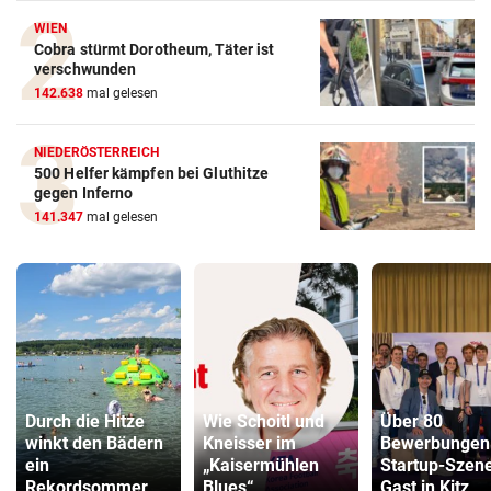
WIEN
Cobra stürmt Dorotheum, Täter ist
verschwunden
142.638
mal gelesen
NIEDERÖSTERREICH
500 Helfer kämpfen bei Gluthitze
gegen Inferno
141.347
mal gelesen
Durch die Hitze
Wie Schoitl und
Über 80
winkt den Bädern
Kneisser im
Bewerbungen
ein
„Kaisermühlen
Startup-Szen
Rekordsommer
Blues“
Gast in Kitz