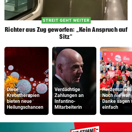
STREIT GEHT WEITER
Richter aus Zug geworfen: „Kein Anspruch auf
Sitz“
Diese
Verdächtige
Herzensmens
Krebstherapien
Zahlungen an
Noch nie war
bieten neue
Infantino-
Danke sagen 
Heilungschancen
Mitarbeiterin
einfach