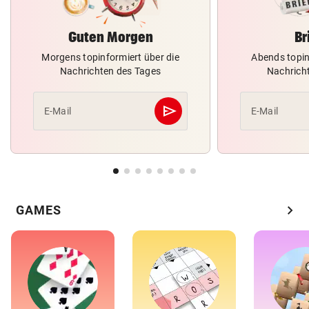
Guten Morgen
Br
Morgens topinformiert über die
Abends topin
Nachrichten des Tages
Nachrich
send
E-Mail
E-Mail
Abschicken
chevron_right
GAMES