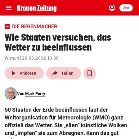
menu
account_circle
Navigation
Anmelden
Abo
close
Schließen
ein-/ausklappen
DIE REGENMACHER
Abonnieren
Wie Staaten versuchen, das
Wetter zu beeinflussen
account_circle
arrow_right
Anmelden
Wissen
29.08.2022 10:00
pin_drop
arrow_right
Bundesland auswäh
Wien
play_arrow
Anhören
Teilen
bookmark
Merkliste
Von
Mark Perry
Suchbegriff
search
50 Staaten der Erde beeinflussen laut der
eingeben
Weltorganisation für Meteorologie (WMO) ganz
offiziell das Wetter. Sie „säen“ künstliche Wolken
und „impfen“ sie zum Abregnen. Kann das gut