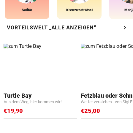
Solitär
Kreuzworträtsel
Mahj
chevron_right
VORTEILSWELT „ALLE ANZEIGEN“
Turtle Bay
Fetzblau oder Schn
Aus dem Weg, hier kommen wir!
Wetter verstehen - von Sigi F
€19,90
€25,00