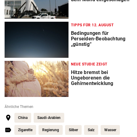
TIPPS FÜR 12. AUGUST
Bedingungen für
Perseiden-Beobachtung
„günstig“
NEUE STUDIE ZEIGT
Hitze bremst bei
Ungeborenen die
Gehirnentwicklung
Ähnliche Themen
China
Saudi-Arabien
Zigarette
Regierung
Silber
Salz
Wasser