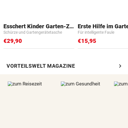
Esschert Kinder Garten-Zubehör
Erste Hilfe im Gart
Schürze und Gartengerätetasche
Für intelligente Faule
€29,90
€15,95
chevron_right
VORTEILSWELT MAGAZINE