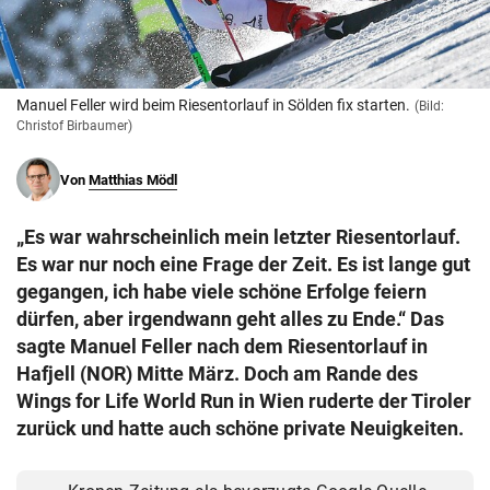
© Krone Multimedia GmbH & Co KG 2026
Muthgasse 2, 1190 Wien
Manuel Feller wird beim Riesentorlauf in Sölden fix starten.
(Bild:
Christof Birbaumer)
Von
Matthias Mödl
„Es war wahrscheinlich mein letzter Riesentorlauf.
Es war nur noch eine Frage der Zeit. Es ist lange gut
gegangen, ich habe viele schöne Erfolge feiern
dürfen, aber irgendwann geht alles zu Ende.“ Das
sagte Manuel Feller nach dem Riesentorlauf in
Hafjell (NOR) Mitte März. Doch am Rande des
Wings for Life World Run in Wien ruderte der Tiroler
zurück und hatte auch schöne private Neuigkeiten.