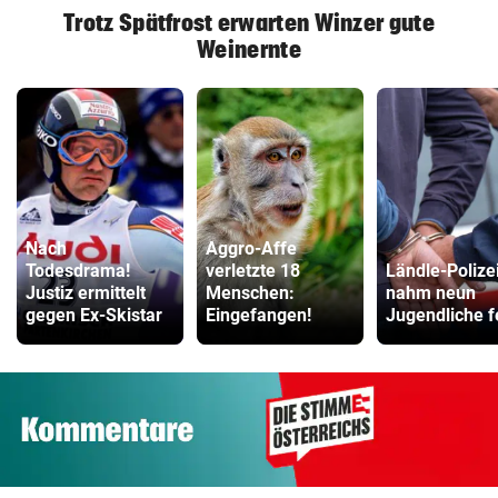
Trotz Spätfrost erwarten Winzer gute
Weinernte
Nach
Aggro-Affe
Todesdrama!
verletzte 18
Ländle-Polize
Justiz ermittelt
Menschen:
nahm neun
gegen Ex-Skistar
Eingefangen!
Jugendliche f