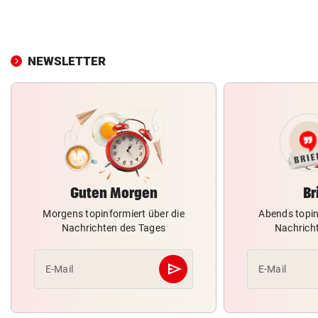
NEWSLETTER
Guten Morgen
Br
Morgens topinformiert über die
Abends topin
Nachrichten des Tages
Nachrich
send
E-Mail
E-Mail
Abschicken