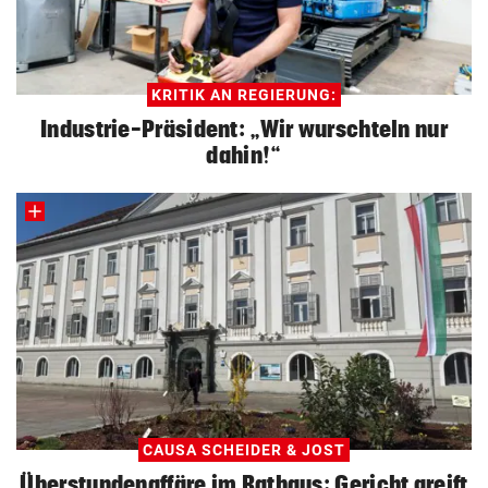
KRITIK AN REGIERUNG:
Industrie-Präsident: „Wir wurschteln nur
dahin!“
CAUSA SCHEIDER & JOST
Überstundenaffäre im Rathaus: Gericht greift