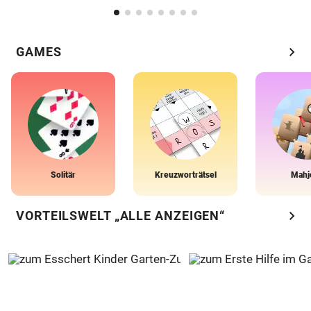
chevron_right
GAMES
Solitär
Kreuzworträtsel
Mahj
chevron_right
VORTEILSWELT „ALLE ANZEIGEN“