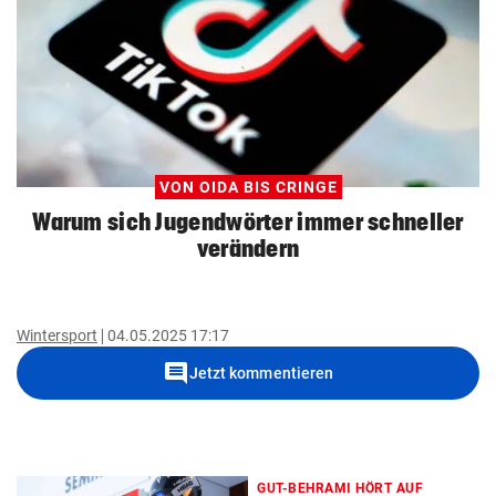
VON OIDA BIS CRINGE
Warum sich Jugendwörter immer schneller
verändern
Wintersport
04.05.2025 17:17
comment
Jetzt kommentieren
GUT-BEHRAMI HÖRT AUF