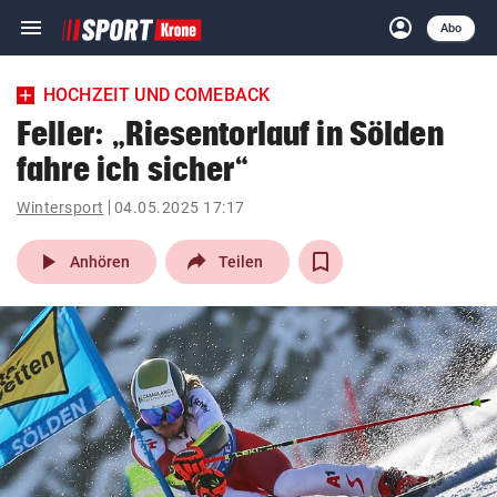
menu
account_circle
Navigation
Anmelden
Abo
close
Schließen
ein-/ausklappen
HOCHZEIT UND COMEBACK
Abonnieren
Feller: „Riesentorlauf in Sölden
fahre ich sicher“
account_circle
arrow_right
Anmelden
Wintersport
04.05.2025 17:17
pin_drop
arrow_right
Bundesland auswäh
Wien
play_arrow
Anhören
Teilen
bookmark
Merkliste
Suchbegriff
search
eingeben