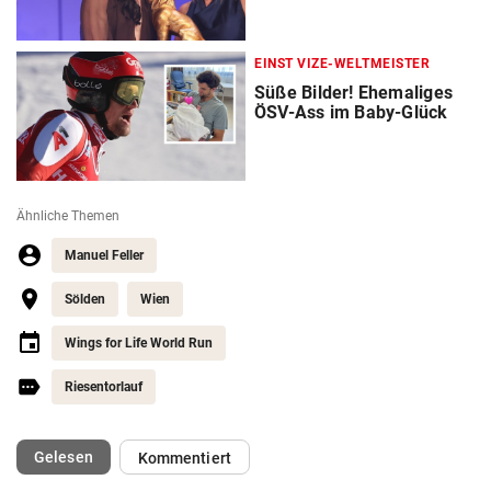
EINST VIZE-WELTMEISTER
Süße Bilder! Ehemaliges
ÖSV-Ass im Baby-Glück
Ähnliche Themen
Manuel Feller
Sölden
Wien
Wings for Life World Run
Riesentorlauf
(ausgewählt)
Gelesen
Kommentiert