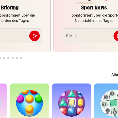
Briefing
Sport News
opinformiert über die
Topinformiert über die Sport
ichten des Tages
Nachrichten des Tages
send
s
E-Mail
Abschicken
Alle