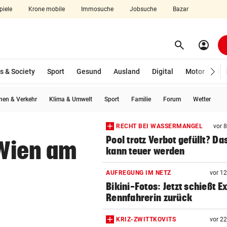
piele
Krone mobile
Immosuche
Jobsuche
Bazar
search
account_circle
Menü aufklappen
Suchen
s & Society
Sport
Gesund
Ausland
Digital
Motor
Wir
wählt)
en & Verkehr
Klima & Umwelt
Sport
Familie
Forum
Wetter
len
RECHT BEI WASSERMANGEL
vor 
Pool trotz Verbot gefüllt? Da
 Wien am
kann teuer werden
AUFREGUNG IM NETZ
vor 1
Bikini-Fotos: Jetzt schießt E
Rennfahrerin zurück
KRIZ-ZWITTKOVITS
vor 2