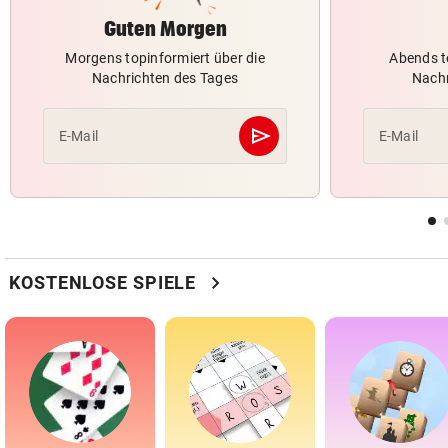
Guten Morgen
Morgens topinformiert über die
Abends t
Nachrichten des Tages
Nachr
send
E-Mail
E-Mail
Abschicken
chevron_right
KOSTENLOSE SPIELE