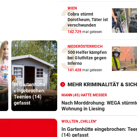
NAMEN VERWECHSELT
vor 
WIEN
Frau bekam in Italien falsch
Cobra stürmt
Dorotheum, Täter ist
Embryo eingesetzt
verschwunden
142.729
mal gelesen
DREIMAL SO VIELE KÜHE
vor 
Dürre bringt jetzt auch
NIEDERÖSTERREICH
Schlachthöfe ans Limit
500 Helfer kämpfen
bei Gluthitze gegen
STATT SCHACHGENIE
vor 
Inferno
András Baka soll neuer Präs
141.428
mal gelesen
Ungarns werden
MEHR KRIMINALITÄT & SIC
In Gartenhütte
Ruck-
eingebrochen:
Polizisten-
Nachfolgeri
MANN (45) HATTE MESSER
Teenies (14)
Mangel: „Es droht
war halt ei
gefasst
ein Kahlschlag!“
Herrenrund
Nach Morddrohung: WEGA stürmt
Wohnung in Liesing
WOLLTEN „CHILLEN“
In Gartenhütte eingebrochen: Tee
(14) gefasst