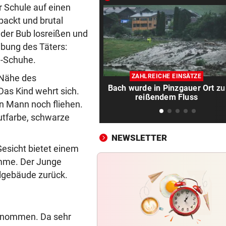
r Schule auf einen
Entwarnung nach Brand:
packt und brutal
Evakuierte dürfen zurück
der Bub losreißen und
ibung des Täters:
SOMMERCUP 2026 LIVE:
vor 3
Hard um Platz drei – Kiel ge
e-Schuhe.
Luzern im Finale!
 Nähe des
ZAHLREICHE EINSÄTZE
Bach wurde in Pinzgauer Ort zu
Das Kind wehrt sich.
HERZOG & CO. IN AKTION
vor ein
reißendem Fluss
en Mann noch fliehen.
LIVE: Legendentreffen! Rapi
gegen Werder Bremen
utfarbe, schwarze
NEWSLETTER
NACH WANDERUNG
vor ein
esicht bietet einem
22-Jährige erlitt auf Hochst
omme. Der Junge
Schwächeanfall
ulgebäude zurück.
AFLE TOP-SPIEL:
vor ein
LIVE: Vienna Vikings treffen 
Wroclav Panthers
ernommen. Da sehr