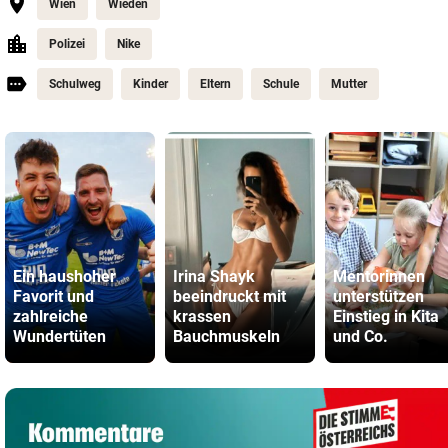
Wien
Wieden
Polizei
Nike
Schulweg
Kinder
Eltern
Schule
Mutter
Ein haushoher
Irina Shayk
Mentorinnen
Favorit und
beeindruckt mit
unterstützen
zahlreiche
krassen
Einstieg in Kita
Wundertüten
Bauchmuskeln
und Co.