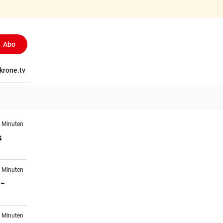
Abo
tschaft
krone.tv
Wissen
Gericht
Kolumnen
Freizeit
Reise
Ti
8 Minuten
s
2 Minuten
x-
2 Minuten