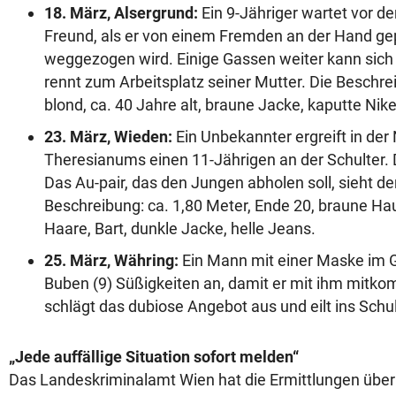
18. März, Alsergrund:
Ein 9-Jähriger wartet vor de
Freund, als er von einem Fremden an der Hand ge
weggezogen wird. Einige Gassen weiter kann sich 
rennt zum Arbeitsplatz seiner Mutter. Die Beschre
blond, ca. 40 Jahre alt, braune Jacke, kaputte Nik
23. März, Wieden:
Ein Unbekannter ergreift in der
Theresianums einen 11-Jährigen an der Schulter. 
Das Au-pair, das den Jungen abholen soll, sieht d
Beschreibung: ca. 1,80 Meter, Ende 20, braune Ha
Haare, Bart, dunkle Jacke, helle Jeans.
25. März, Währing:
Ein Mann mit einer Maske im G
Buben (9) Süßigkeiten an, damit er mit ihm mitk
schlägt das dubiose Angebot aus und eilt ins Sch
„Jede auffällige Situation sofort melden“
Das Landeskriminalamt Wien hat die Ermittlungen üb