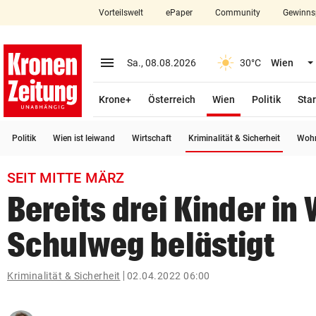
Vorteilswelt
ePaper
Community
Gewinns
close
Schließen
menu
Menü aufklappen
Sa., 08.08.2026
30°C
Wien
Abonnieren
(ausgewählt)
Krone+
Österreich
Wien
Politik
Star
account_circle
arrow_right
Anmelden
(ausge
Politik
Wien ist leiwand
Wirtschaft
Kriminalität & Sicherheit
Wohn
pin_drop
arrow_right
Bundesland auswäh
Wien
SEIT MITTE MÄRZ
bookmark
Merkliste
Bereits drei Kinder in
Schulweg belästigt
Suchbegriff
search
eingeben
Kriminalität & Sicherheit
02.04.2022 06:00