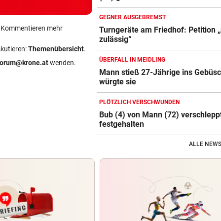
GEGNER AUSGEBREMST
ein Kommentieren mehr
Turngeräte am Friedhof: Petition „
zulässig“
skutieren:
Themenübersicht
.
ÜBERFALL IN MEIDLING
forum@krone.at
wenden.
Mann stieß 27-Jährige ins Gebüs
würgte sie
PLÖTZLICH VERSCHWUNDEN
Bub (4) von Mann (72) verschlepp
festgehalten
ALLE NEWS