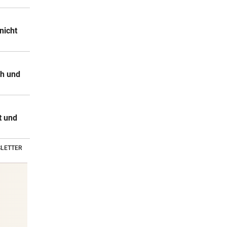
nicht
ch und
t und
LETTER
Stars & Society News