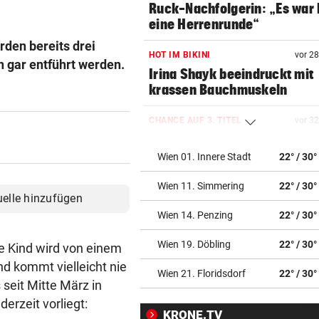
Ruck-Nachfolgerin: „Es war 
eine Herrenrunde“
rden bereits drei
HOT IM BIKINI
vor 2
n gar entführt werden.
Irina Shayk beeindruckt mit
krassen Bauchmuskeln
CHANCE AUF 3. TITEL
vor 3
Schwärzler dreht Partie und 
ins Finale ein
Wien 01. Innere Stadt
22° / 30°
Wien 11. Simmering
22° / 30°
MANDATAR ALARMIERT
vor 3
uelle hinzufügen
Polizisten-Mangel: „Es droht
Wien 14. Penzing
22° / 30°
Kahlschlag!“
Wien 19. Döbling
22° / 30°
ne Kind wird von einem
HIER IM TICKER
vor 3
d kommt vielleicht nie
MotoGP: Sprintrennen in
Wien 21. Floridsdorf
22° / 30°
 seit Mitte März in
Silverstone ab 17 Uhr LIVE
erzeit vorliegt:
KRONE.TV
INFERNO AM GARDASEE
vor 3