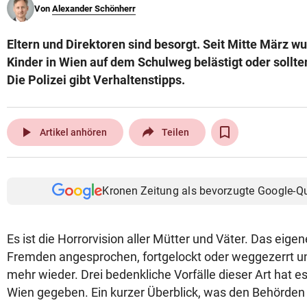
Von
Alexander Schönherr
© Krone Multimedia GmbH & Co KG 2026
Muthgasse 2, 1190 Wien
Eltern und Direktoren sind besorgt. Seit Mitte März wu
Kinder in Wien auf dem Schulweg belästigt oder sollte
Die Polizei gibt Verhaltenstipps.
play_arrow
Artikel anhören
Teilen
Kronen Zeitung als bevorzugte Google-Q
Es ist die Horrorvision aller Mütter und Väter. Das eige
Fremden angesprochen, fortgelockt oder weggezerrt un
mehr wieder. Drei bedenkliche Vorfälle dieser Art hat es
Wien gegeben. Ein kurzer Überblick, was den Behörden d