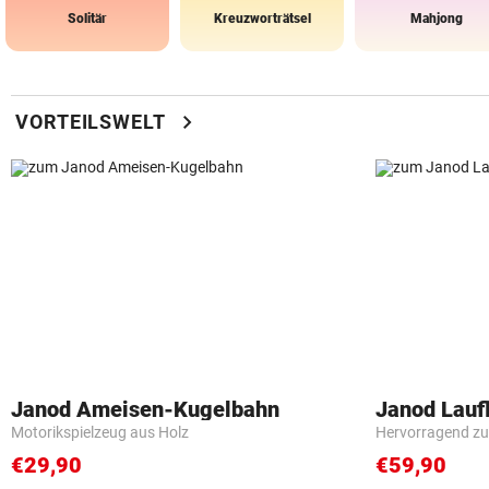
Solitär
Kreuzworträtsel
Mahjong
chevron_right
VORTEILSWELT
Janod Ameisen-Kugelbahn
Janod Lau
Motorikspielzeug aus Holz
Hervorragend zu
€29,90
€59,90