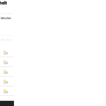
halt
8 Minuten
2 Minuten
zieht
3 Minuten
 ein
4 Minuten
5 Minuten