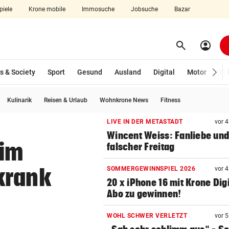
piele
Krone mobile
Immosuche
Jobsuche
Bazar
search
account_circle
Menü aufklappen
Suchen
s & Society
Sport
Gesund
Ausland
Digital
Motor
Wir
Kulinarik
Reisen & Urlaub
Wohnkrone News
Fitness
len
LIVE IN DER METASTADT
vor 
Wincent Weiss: Fanliebe und
 im
falscher Freitag
krank
SOMMERGEWINNSPIEL 2026
vor 
20 x iPhone 16 mit Krone Digi
Abo zu gewinnen!
WOHL SCHWER VERLETZT
vor 