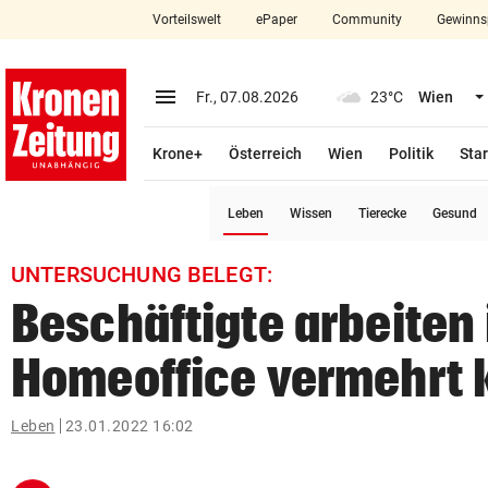
Vorteilswelt
ePaper
Community
Gewinns
close
Schließen
menu
Menü aufklappen
Fr., 07.08.2026
23°C
Wien
Abonnieren
Krone+
Österreich
Wien
Politik
Star
account_circle
arrow_right
Anmelden
(ausgewählt)
Leben
Wissen
Tierecke
Gesund
pin_drop
arrow_right
Bundesland auswäh
Wien
UNTERSUCHUNG BELEGT:
bookmark
Merkliste
Beschäftigte arbeiten
Homeoffice vermehrt 
Suchbegriff
search
eingeben
Leben
23.01.2022 16:02