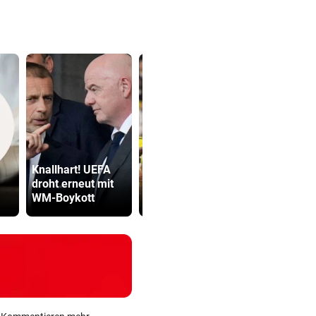
Katzentöter
Knallhart! UEFA
Fünfmal probiert
Anwalt: „Ni
droht erneut mit
– einmal gelang
viel Hass
WM-Boykott
Sturm Kraftakt!
begegnet“