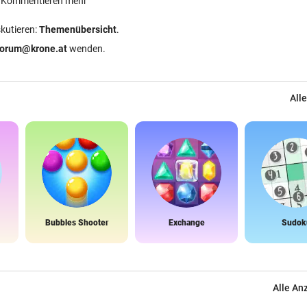
ein Kommentieren mehr
skutieren:
Themenübersicht
.
forum@krone.at
wenden.
Alle
Bubbles Shooter
Exchange
Sudok
Alle An