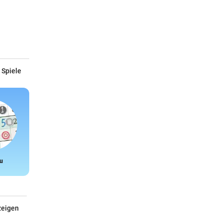
 Spiele
u
Snake
zeigen