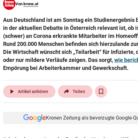
Von
krone.at
© Krone Multimedia GmbH & Co KG 2026
Muthgasse 2, 1190 Wien
Aus Deutschland ist am Sonntag ein Studienergebnis 
in der aktuellen Debatte in Österreich relevant ist, ob i
(schwer) an Corona erkrankte Mitarbeiter im Homeoffi
Rund 200.000 Menschen befinden sich hierzulande zur
Die Wirtschaft wünscht sich „Teilarbeit“ für Infizierte
oder nur mildere Verläufe zeigen. Das sorgt,
wie beric
Empörung bei Arbeiterkammer und Gewerkschaft.
play_arrow
Artikel anhören
Teilen
Kronen Zeitung als bevorzugte Google-Q