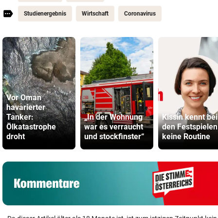
Studienergebnis
Wirtschaft
Coronavirus
Vor Oman
havarierter
Tanker:
„In der Wohnung
Kissin kennt bei
Ölkatastrophe
war es verraucht
den Festspielen
droht
und stockfinster“
keine Routine