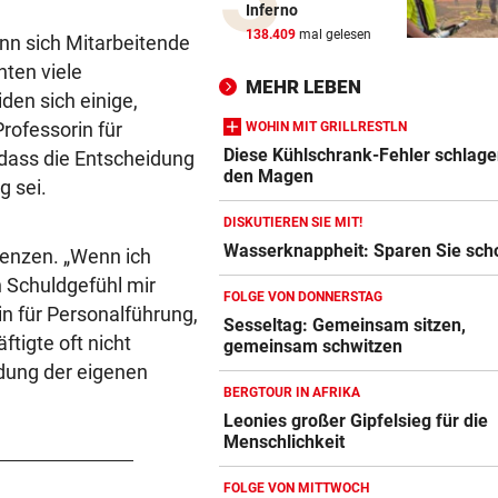
Inferno
Katzentöter-Anwalt: „Nie so 
138.409
mal gelesen
nn sich Mitarbeitende
Hass begegnet“
hten viele
MEHR LEBEN
en sich einige,
TRUMP DROHT:
vor 
rofessorin für
Lange Haftstrafen für Berich
WOHIN MIT GRILLRESTLN
über Waffenengpässe
Diese Kühlschrank-Fehler schlage
dass die Entscheidung
den Magen
g sei.
CONFERENCE LEAGUE
vor 
DISKUTIEREN SIE MIT!
Sieg! Austria stößt die Tür z
Wasserknappheit: Sparen Sie sch
Blutdruckmessgerät Vergleich
uenzen. „Wenn ich
Play-off weit auf
ZUM VERGLEICH
n Schuldgefühl mir
FOLGE VON DONNERSTAG
MITTEN IN HITZEWELLE
vor 
n für Personalführung,
Sesseltag: Gemeinsam sitzen,
Duschkopf Vergleich
Irre! Salzburg – Pafos wegen
tigte oft nicht
gemeinsam schwitzen
Sintflut unterbrochen
ZUM VERGLEICH
idung der eigenen
BERGTOUR IN AFRIKA
Elektrische Zahnbürste Vergleich
RADSPORT
vor 
Leonies großer Gipfelsieg für die
Reusser vor Ventoux-Etappe
ZUM VERGLEICH
Menschlichkeit
weiter im Gelben Trikot
Epilierer Vergleich
FOLGE VON MITTWOCH