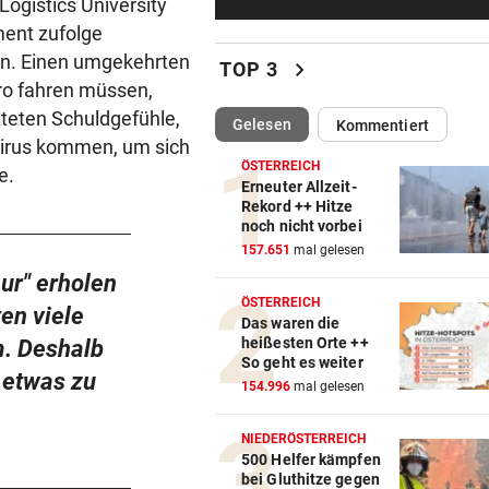
ogistics University
Erste Anklage gegen Israeli s
ent zufolge
Gaza-Krieg
zen. Einen umgekehrten
chevron_right
TOP 3
STIMMEN ZUM SPIEL
vor 
üro fahren müssen,
Sportboss Katzer: „Fahren
hteten Schuldgefühle,
(ausgewählt)
Gelesen
Kommentiert
superhappy nach Hause“
virus kommen, um sich
ÖSTERREICH
ie.
ORKAN, KEIN STROM & CO
vor 
Erneuter Allzeit-
Rekord ++ Hitze
Skurrilitäten in der Red Bull
noch nicht vorbei
häufen sich
157.651
mal gelesen
ur" erholen
WASSERSPRINGEN
vor 
ÖSTERREICH
ten viele
Knoll bei EM Achter vom Tur
Das waren die
Lotfi auf Rang 12!
heißesten Orte ++
. Deshalb
So geht es weiter
 etwas zu
SCHON NÄCHSTE SAISON
vor 
154.996
mal gelesen
F1-Boss verrät: Es wird mehr
Sprintrennen geben
NIEDERÖSTERREICH
500 Helfer kämpfen
bei Gluthitze gegen
FREISPRÜCHE REGEN AUF
vor 