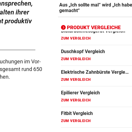
ansprechen,
KEIN ARSENAL-WECHSEL
vor 
Aus „Ich sollte mal“ wird „Ich hab
ZUM VERGLEICH
Vinicius Jr. verlängert bei Re
gemacht“
lten ihrer
Madrid bis 2032
Fitbit Vergleich
t produktiv
ZUM VERGLEICH
PRODUKT VERGLEICHE
UKRAINISCHER ANGRIFF?
vor 
Vor Oman havarierter Tanker
Folsäure Test
Ölkatastrophe droht
ZUM VERGLEICH
„VERSTEHE ICH NICHT“
vor 
Gin Vergleich
suchungen im Vor-
ÖFB-Kicker Wimmer packt ü
ZUM VERGLEICH
nsgesamt rund 650
Morddrohungen aus
hen.
Johanniskraut Vergleich
ZUM VERGLEICH
Kokosöl Vergleich
ZUM VERGLEICH
Lockenstab Vergleich
ZUM VERGLEICH