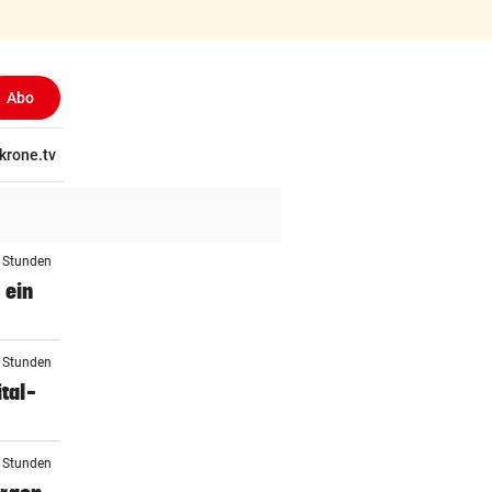
Abo
(ausgewählt)
tschaft
krone.tv
Wissen
Gericht
Kolumnen
Freizeit
Reise
Ti
4 Stunden
 ein
4 Stunden
tal-
5 Stunden