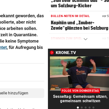
„Sah sehr schlimm aus“ – S
um Salzburg-Kicker
bekannt geworden, das
BULLEN-NOTEN IM DETAIL
vor 
solierte, aber nicht
Kapitän und „Zauber-
Zawie“glänzten bei Salzburg
ce arbeiten sollen.
zeit in Quarantäne.
STIMMEN ZUM SPIEL
vor 
, die keine Symptome
Austria-Trainer Helm: „Das
htet
, für Aufregung bis
uns besser!“
KRONE.TV
KUNDENDATEN BETROFFEN
vor 
Cyberangriff auf Wiener
Schmuckhändler Frey Wille
EUROPA-LEAGUE-QUALI
vor 
Joker Tabakovic führt Salzbu
FOLGE VON DONNERSTAG
uelle hinzufügen
Last-Minute-Sieg
Sesseltag: Gemeinsam sitzen,
gemeinsam schwitzen
PALÄSTINENSER GETÖTET
vor 