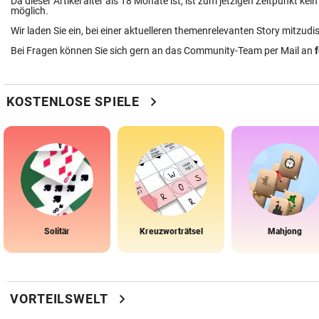
Da dieser Artikel älter als 18 Monate ist, ist zum jetzigen Zeitpunkt k
möglich.
Wir laden Sie ein, bei einer aktuelleren themenrelevanten Story mitzudi
Bei Fragen können Sie sich gern an das Community-Team per Mail an
chevron_right
KOSTENLOSE SPIELE
Solitär
Kreuzworträtsel
Mahjong
chevron_right
VORTEILSWELT