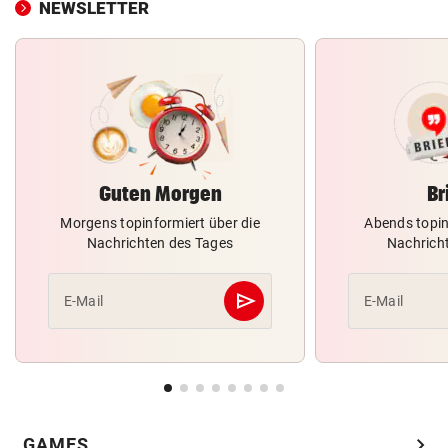
NEWSLETTER
Guten Morgen
Br
Morgens topinformiert über die
Abends topin
Nachrichten des Tages
Nachrich
send
E-Mail
E-Mail
Abschicken
chevron_right
GAMES