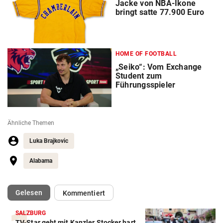
Jacke von NBA-Ikone
bringt satte 77.900 Euro
HOME OF FOOTBALL
„Seiko“: Vom Exchange
Student zum
Führungsspieler
Ähnliche Themen
Luka Brajkovic
Alabama
(ausgewählt)
Gelesen
Kommentiert
SALZBURG
TV-Star geht mit Kanzler Stocker hart