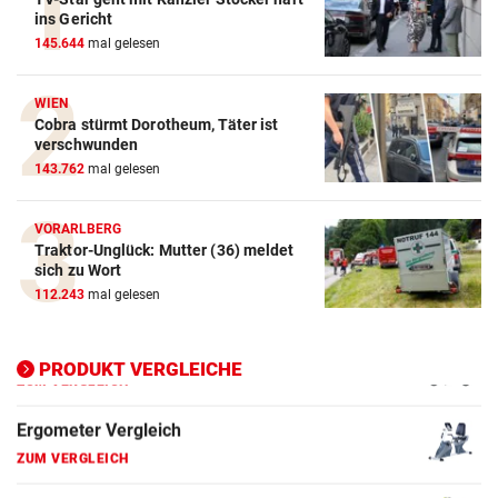
Action-Cam Vergleich
ins Gericht
145.644
mal gelesen
ZUM VERGLEICH
Crosstrainer Vergleich
WIEN
Cobra stürmt Dorotheum, Täter ist
ZUM VERGLEICH
verschwunden
143.762
mal gelesen
E-Bike Vergleich
ZUM VERGLEICH
VORARLBERG
Traktor-Unglück: Mutter (36) meldet
Elektro-Scooter Vergleich
sich zu Wort
ZUM VERGLEICH
112.243
mal gelesen
Ergometer Vergleich
ZUM VERGLEICH
PRODUKT VERGLEICHE
Fahrrad Test
ZUM VERGLEICH
Fahrradanhänger Vergleich