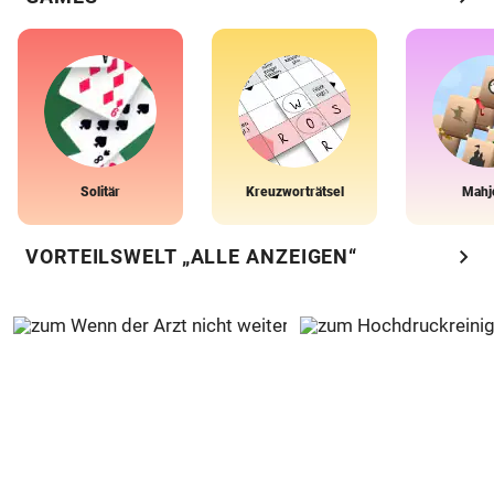
Solitär
Kreuzworträtsel
Mahj
chevron_right
VORTEILSWELT „ALLE ANZEIGEN“