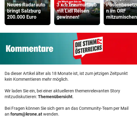
Neues Radarauto
3 x 1 Traumurlaub
Postenbesetz
bringt Salzburg
mit Lidl Reisen
n im ORF
200.000 Euro
gewinnen!
mitzumischen
Da dieser Artikel älter als 18 Monate ist, ist zum jetzigen Zeitpunkt
kein Kommentieren mehr möglich.
Wir laden Sie ein, bei einer aktuelleren themenrelevanten Story
mitzudiskutieren:
Themenübersicht
.
Bei Fragen können Sie sich gern an das Community-Team per Mail
an
forum@krone.at
wenden.