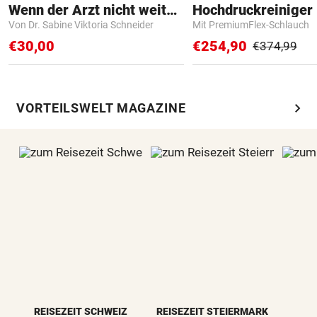
Wenn der Arzt nicht weiter weiß
Hochdruckreiniger 
Von Dr. Sabine Viktoria Schneider
Mit PremiumFlex-Schlauch
€30,00
€254,90
€374,99
chevron_right
VORTEILSWELT MAGAZINE
REISEZEIT SCHWEIZ
REISEZEIT STEIERMARK