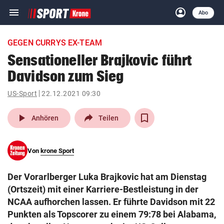
menu
account_circle
Navigation
Anmelden
Abo
close
Schließen
ein-/ausklappen
GEGEN CURRYS EX-TEAM
Abonnieren
Sensationeller Brajkovic führt
Davidson zum Sieg
account_circle
arrow_right
Anmelden
US-Sport
22.12.2021 09:30
pin_drop
arrow_right
Bundesland auswäh
Wien
play_arrow
Anhören
Teilen
bookmark
Merkliste
Von
krone Sport
Suchbegriff
search
Der Vorarlberger Luka Brajkovic hat am Dienstag
eingeben
(Ortszeit) mit einer Karriere-Bestleistung in der
NCAA aufhorchen lassen. Er führte Davidson mit 22
Punkten als Topscorer zu einem 79:78 bei Alabama,