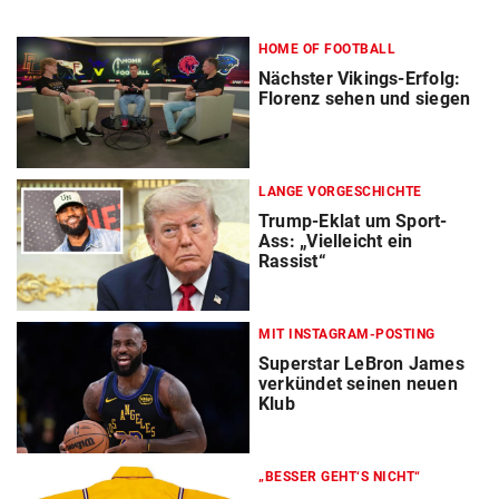
HOME OF FOOTBALL
Nächster Vikings-Erfolg:
Florenz sehen und siegen
LANGE VORGESCHICHTE
Trump-Eklat um Sport-
Ass: „Vielleicht ein
Rassist“
MIT INSTAGRAM-POSTING
Superstar LeBron James
verkündet seinen neuen
Klub
„BESSER GEHT‘S NICHT“