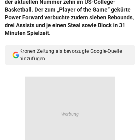
der aktuellen Nummer zehn im US-College-
© Krone Multimedia GmbH & Co KG 2026
Basketball. Der zum „Player of the Game“ gekürte
Muthgasse 2, 1190 Wien
Power Forward verbuchte zudem sieben Rebounds,
drei Assists und je einen Steal sowie Block in 31
Minuten Spielzeit.
Kronen Zeitung als bevorzugte Google-Quelle
hinzufügen