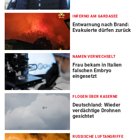
INFERNO AM GARDASEE
Entwarnung nach Brand:
Evakuierte dürfen zurück
NAMEN VERWECHSELT
Frau bekam in Italien
falschen Embryo
eingesetzt
FLOGEN ÜBER KASERNE
Deutschland: Wieder
verdächtige Drohnen
gesichtet
RUSSISCHE LUFTANGRIFFE