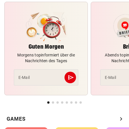
Guten Morgen
Br
Morgens topinformiert über die
Abends topin
Nachrichten des Tages
Nachrich
send
E-Mail
E-Mail
Abschicken
chevron_right
GAMES