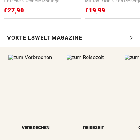
Einfache & schnelle Montage
Mit Toni Klein & Karl Ploberg
€27,90
€19,99
chevron_right
VORTEILSWELT MAGAZINE
VERBRECHEN
REISEZEIT