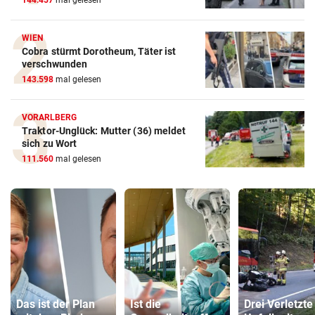
WIEN
Cobra stürmt Dorotheum, Täter ist
verschwunden
143.598
mal gelesen
VORARLBERG
Traktor-Unglück: Mutter (36) meldet
sich zu Wort
111.560
mal gelesen
Das ist der Plan
Ist die
Drei Verletzte