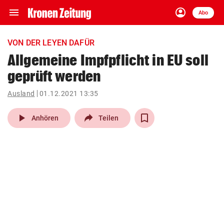
menu
account_circle
Navigation
Anmelden
Abo
close
Schließen
ein-/ausklappen
VON DER LEYEN DAFÜR
Abonnieren
Allgemeine Impfpflicht in EU soll
geprüft werden
account_circle
arrow_right
Anmelden
Ausland
01.12.2021 13:35
pin_drop
arrow_right
Bundesland auswäh
Wien
play_arrow
Anhören
Teilen
bookmark
Merkliste
Suchbegriff
search
eingeben