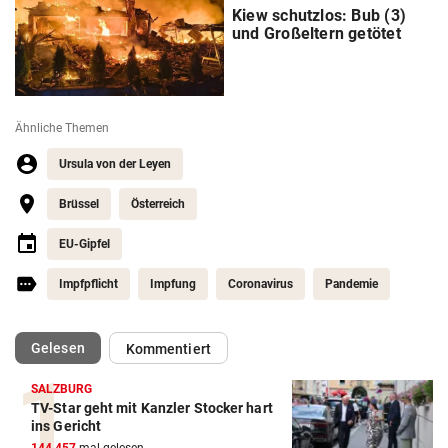
Kiew schutzlos: Bub (3)
und Großeltern getötet
Ähnliche Themen
Ursula von der Leyen
Brüssel
Österreich
EU-Gipfel
Impfpflicht
Impfung
Coronavirus
Pandemie
(ausgewählt)
Gelesen
Kommentiert
SALZBURG
TV-Star geht mit Kanzler Stocker hart
ins Gericht
144.457
mal gelesen