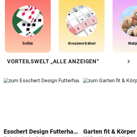
Solitär
Kreuzworträtsel
Mahj
chevron_right
VORTEILSWELT „ALLE ANZEIGEN“
Esschert Design Futterhaus
Garten fit & Körper 