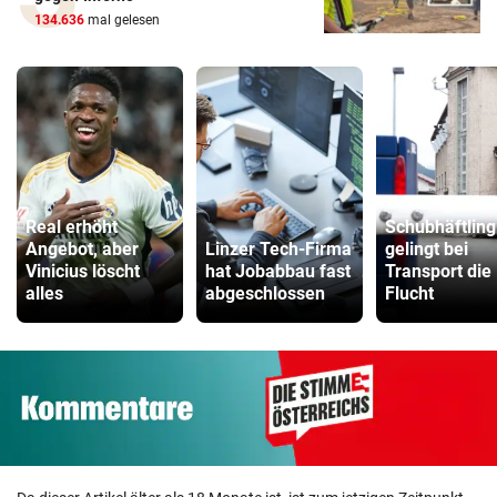
134.636
mal gelesen
Real erhöht
Schubhäftling
Angebot, aber
Linzer Tech-Firma
gelingt bei
Vinicius löscht
hat Jobabbau fast
Transport die
alles
abgeschlossen
Flucht