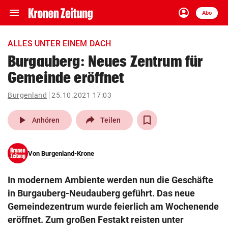
menu
account_circle
Navigation
Anmelden
Abo
close
Schließen
ein-/ausklappen
ALLES UNTER EINEM DACH
Abonnieren
Burgauberg: Neues Zentrum für
Gemeinde eröffnet
account_circle
arrow_right
Anmelden
Burgenland
25.10.2021 17:03
pin_drop
arrow_right
Bundesland auswäh
Wien
play_arrow
Anhören
Teilen
bookmark
Merkliste
Von
Burgenland-Krone
Suchbegriff
search
In modernem Ambiente werden nun die Geschäfte
eingeben
in Burgauberg-Neudauberg geführt. Das neue
Gemeindezentrum wurde feierlich am Wochenende
eröffnet. Zum großen Festakt reisten unter