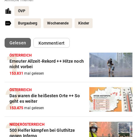
Ähnliche Themen
ÖVP
Burgauberg
Wochenende
Kinder
(ausgewählt)
Gelesen
Kommentiert
ÖSTERREICH
Erneuter Allzeit-Rekord ++ Hitze noch
nicht vorbei
153.831
mal gelesen
ÖSTERREICH
Das waren die heißesten Orte ++ So
geht es weiter
153.475
mal gelesen
NIEDERÖSTERREICH
500 Helfer kämpfen bei Gluthitze
gegen Inferno