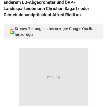
anderem EU-Abgeordneter und ÖVP-
© Krone Multimedia GmbH & Co KG 2026
Landesparteiobmann Christian Sagartz oder
Muthgasse 2, 1190 Wien
Gemeindebundpräsident Alfred Riedl an.
Kronen Zeitung als bevorzugte Google-Quelle
hinzufügen