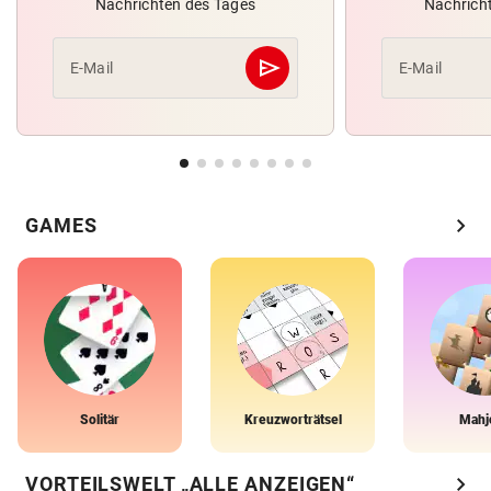
Nachrichten des Tages
Nachrich
send
E-Mail
E-Mail
Abschicken
chevron_right
GAMES
Solitär
Kreuzworträtsel
Mahj
chevron_right
VORTEILSWELT „ALLE ANZEIGEN“