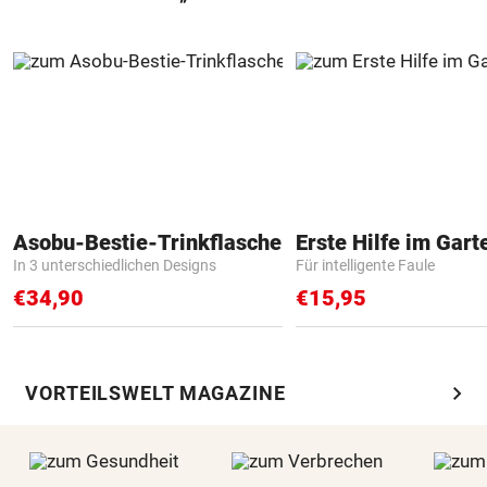
Asobu-Bestie-Trinkflasche
Erste Hilfe im Gart
In 3 unterschiedlichen Designs
Für intelligente Faule
€34,90
€15,95
chevron_right
VORTEILSWELT MAGAZINE