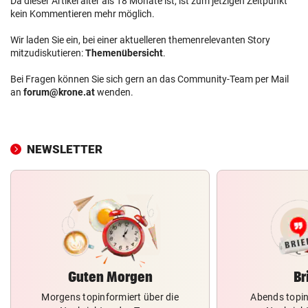
Da dieser Artikel älter als 18 Monate ist, ist zum jetzigen Zeitpunkt
kein Kommentieren mehr möglich.
Wir laden Sie ein, bei einer aktuelleren themenrelevanten Story
mitzudiskutieren:
Themenübersicht
.
Bei Fragen können Sie sich gern an das Community-Team per Mail
an
forum@krone.at
wenden.
NEWSLETTER
Guten Morgen
Br
Morgens topinformiert über die
Abends topin